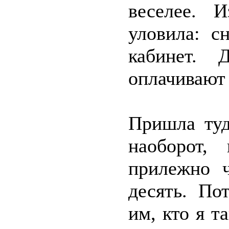
веселее. 
уловила: с
кабинет. 
оплачивают 
Пришла туд
наоборот,
прилежно ч
десять. По
им, кто я т