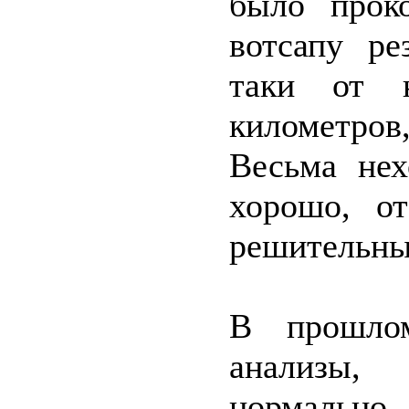
было проко
вотсапу ре
таки от 
километро
Весьма нех
хорошо, о
решительный
В прошло
анализы,
нормально