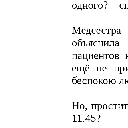
одного? – с
Медсестра
объяснил
пациентов 
ещё не пр
беспокою л
Но, простит
11.45?