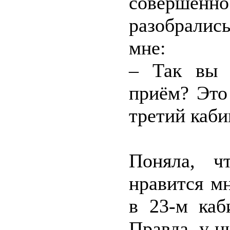
совершенн
разобралис
мне:
– Так вы 
приём? Это
третий каби
Поняла, ч
нравится м
в 23-м каб
Правда, у н