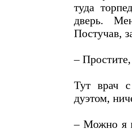
туда торпе
дверь. Ме
Постучав, з
– Простите,
Тут врач с
дуэтом, нич
– Можно я 