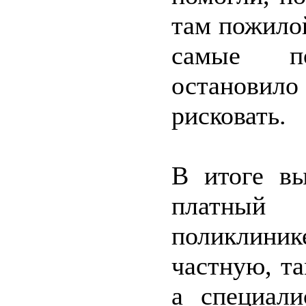
там пожилой
самые п
остановил
рисковать.
В итоге вы
платный
поликлини
частную, та
а специали