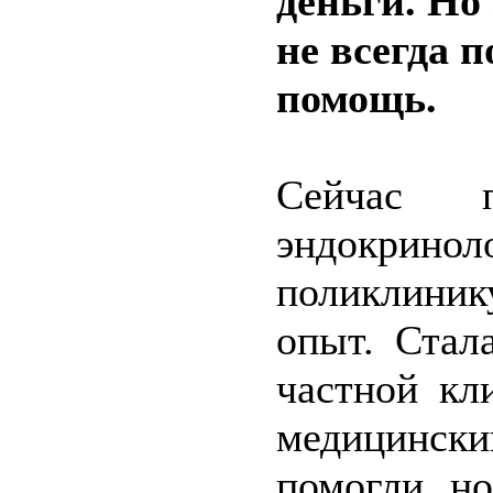
деньги. Но
не всегда 
помощь.
Сейчас п
эндокрино
поликлиник
опыт. Стал
частной кл
медицински
помогли, н