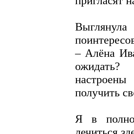
пригласят н
Выглянул
поинтересов
– Алёна Ив
ожидать?
настроены
получить св
Я в полно
лечиться зд