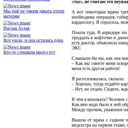
«ты», не считаю это неува
Мы ещё не умеем давать отпор
А вот некоторые врачи тре
матерям
необходима операция, соби
кардиологу. Я спросила, мож
Наглая Аглая
Пошла туда. В коридоре ни
тридцать в кофточке и джинс
Все ушли, и она осталась одна
есть доктор, объяснила наш
ЭКГ.
Кто-то слишком много ест
Слышали бы вы, как она вы
– Как вы смеете меня оскор
меня есть другая работа!
Я распсиховалась, сказала:
– Хорошо, тогда отдайте кар
– Нет, не отдам. Сидите, жд
В чём я виновата? Человек с
Как мне надо было к ней об
Между прочим, уважение над
Вышла от врача с гадким ч
медсестра на первом этаже, 