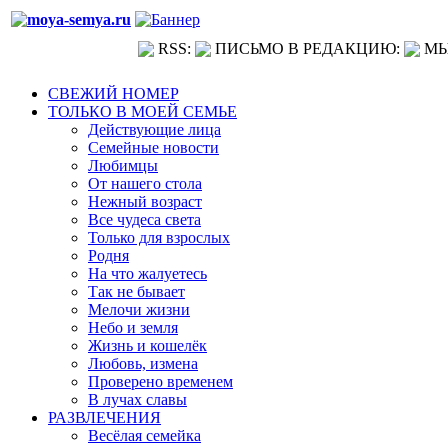
RSS:
ПИСЬМО В РЕДАКЦИЮ:
МЫ
СВЕЖИЙ НОМЕР
ТОЛЬКО В МОЕЙ СЕМЬЕ
Действующие лица
Семейные новости
Любимцы
От нашего стола
Нежный возраст
Все чудеса света
Только для взрослых
Родня
На что жалуетесь
Так не бывает
Мелочи жизни
Небо и земля
Жизнь и кошелёк
Любовь, измена
Проверено временем
В лучах славы
РАЗВЛЕЧЕНИЯ
Весёлая семейка