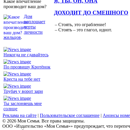
Я, ТЫ, ОН, ОНА
Какое впечатление
производит ваш дом?
ДОХОДИТ ДО СМЕШНОГО
Дом
воплощает
– Стоять, это ограбление!
черты
– Стоять – это глагол, идиот.
личности
жильцов
.
Никогда не сдавайтесь
По прозвищу Кротёнок
Креста на тебе нет
Трубач у ворот зари
Ты заслоняешь мне
солнце
Реклама на сайте
|
Пользовательское соглашение
|
Анонсы номе
© 2026 Моя Семья. Все права защищены.
ООО «Издательство «Моя Семья»» предупреждает, что перепеча