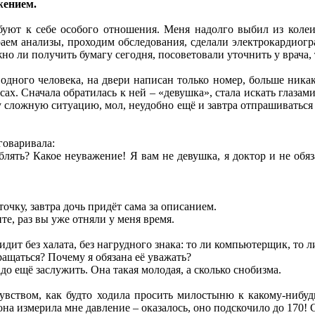
жением.
буют к себе особого отношения. Меня надолго выбил из коле
раем анализы, проходим обследования, сделали электрокардиог
но ли получить бумагу сегодня, посоветовали уточнить у врача, 
 одного человека, на двери написан только номер, больше ник
ах. Сначала обратилась к ней – «девушка», стала искать глазами
у сложную ситуацию, мол, неудобно ещё и завтра отпрашиваться 
говаривала:
блять? Какое неуважение! Я вам не девушка, я доктор и не обяз
точку, завтра дочь придёт сама за описанием.
ите, раз вы уже отняли у меня время.
идит без халата, без нагрудного знака: то ли компьютерщик, то л
ращаться? Почему я обязана её уважать?
о ещё заслужить. Она такая молодая, а сколько снобизма.
увством, как будто ходила просить милостыню к какому-нибудь
она измерила мне давление – оказалось, оно подскочило до 170! С