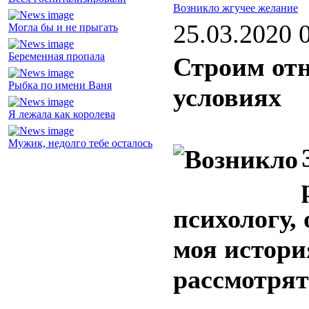
Возникло жгучее желание
25.03.2020 
Могла бы и не прыгать
Беременная пропала
Строим от
Рыбка по имени Ваня
условиях
Я лежала как королева
Мужик, недолго тебе осталось
психологу,
моя истори
рассмотрят