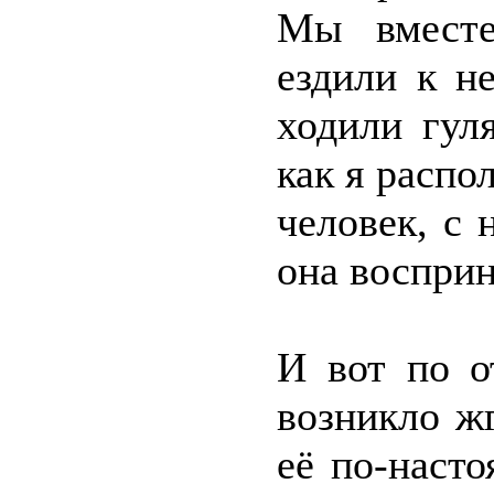
Мы вместе
ездили к н
ходили гул
как я распо
человек, с 
она восприн
И вот по о
возникло ж
её по-наст