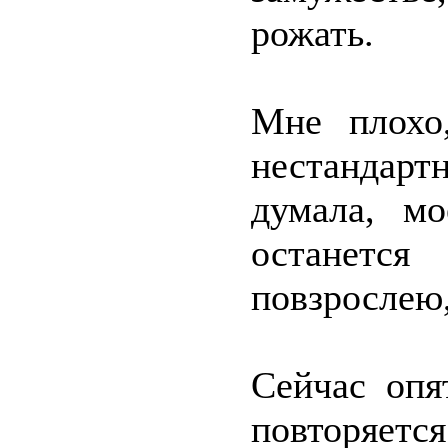
рожать.
Мне плохо
нестандарт
думала, м
останетс
повзрослею,
Сейчас опя
повторяется