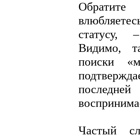
Обратите
влюбляетес
статусу, 
Видимо, т
поиски «м
подтвержда
последн
воспринимае
Частый сл