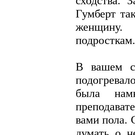
сходства. 
Гумберт та
женщину.
подросткам
В вашем с
подогревал
была нам
преподавате
вами пола. 
думать о н