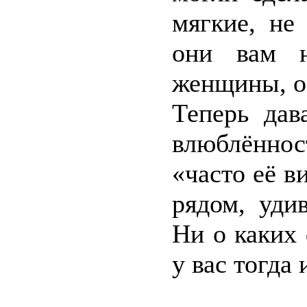
мягкие, не
они вам н
женщины, ос
Теперь дав
влюблённос
«часто её в
рядом, уди
Ни о каких
у вас тогда