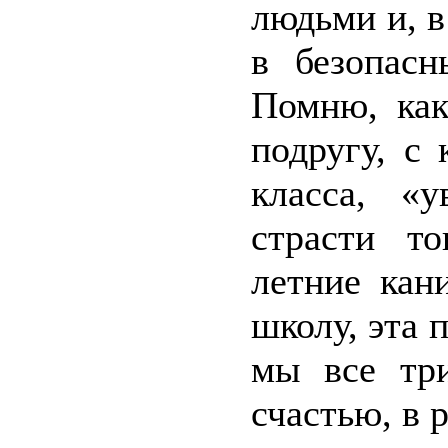
людьми и, в
в безопасн
Помню, как
подругу, с
класса, «у
страсти т
летние кан
школу, эта 
мы все тр
счастью, в 