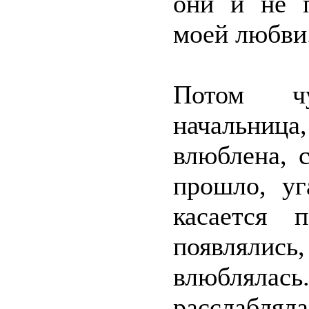
они и не п
моей любви
Потом чу
начальниц
влюблена, 
прошло, уг
касается 
появлялис
влюблялас
расслаблял