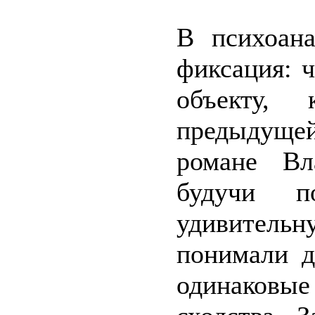
В психоана
фиксация: 
объекту,
предыдущей
романе Вл
будучи по
удивитель
понимали д
одинаковы