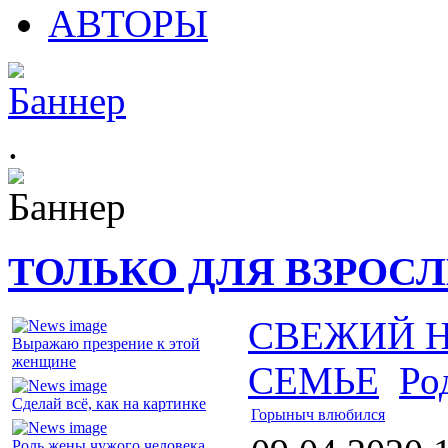
АВТОРЫ
.
ТОЛЬКО ДЛЯ ВЗРОС
СВЕЖИЙ 
Выражаю презрение к этой
женщине
СЕМЬЕ
Ро
Сделай всё, как на картинке
Горыныч влюбился
Роль жены чужого человека