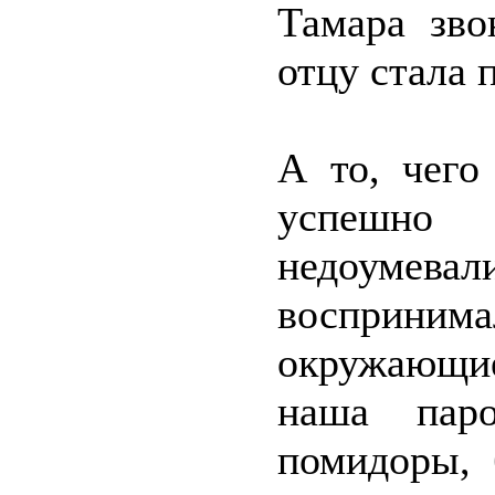
Тамара зво
отцу стала 
А то, чего
успешно 
недоумев
восприним
окружающи
наша пар
помидоры, 