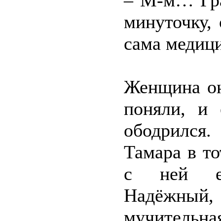
– М-м… Гра
минуточку, 
сама медиц
Женщина он
поняли, и
ободрился.
Тамара в то
с ней ес
Надёжный,
мучительная