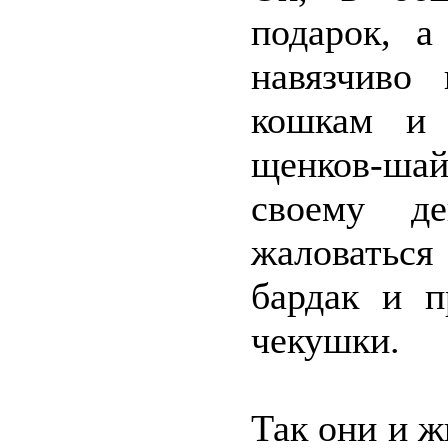
подарок, а
навязчиво 
кошкам и 
щенков-шай
своему д
жаловаться
бардак и п
чекушки.
Так они и жи