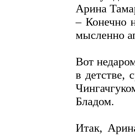
Арина Тамар
– Конечно н
мысленно ап
Вот недаром
в детстве, 
Чингачгуко
Бладом.
Итак, Арин