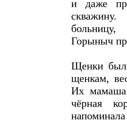
и даже пр
скважину.
больницу,
Горыныч пр
Щенки были
щенкам, ве
Их мамаша 
чёрная ко
напоминал