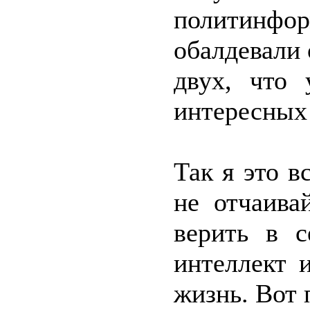
политинф
обалдевали 
двух, что
интересных
Так я это в
не отчаива
верить в с
интеллект 
жизнь. Вот 