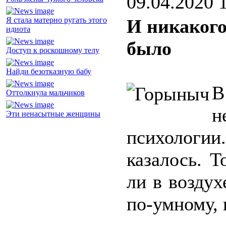
09.04.2020 
Я стала матерно ругать этого
И никакого
идиота
было
Доступ к роскошному телу
Найди безотказную бабу
В
Оттолкнула мальчиков
н
Эти ненасытные женщины
психологии
казалось. Т
ли в воздух
по-умному,