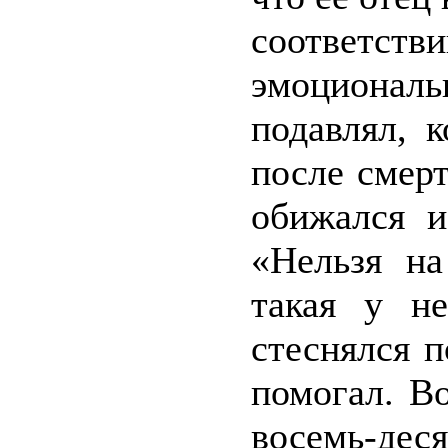
соответст
эмоционал
подавлял, 
после смер
обижался и
«Нельзя на
такая у н
стеснялся 
помогал. В
восемь-де