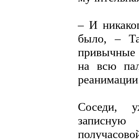
– И никако
было, – Т
привычные 
на всю пал
реанимации
Соседи, 
записную 
получа