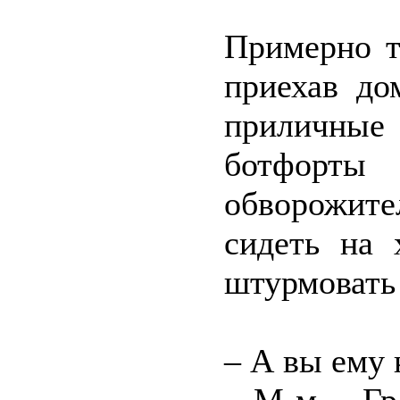
Примерно т
приехав до
приличные 
ботфор
обворожит
сидеть на 
штурмовать
– А вы ему 