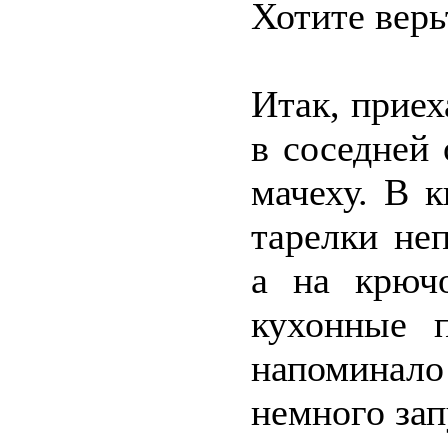
Хотите верьт
Итак, приех
в соседней 
мачеху. В 
тарелки не
а на крюч
кухонные п
напоминало
немного за