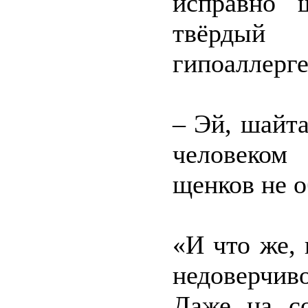
исправно 
твёрдый 
гипоаллерге
– Эй, шайт
человеком
щенков не о
«И что же, 
недоверчив
Даже на с