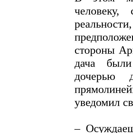
человеку,
реальности,
предполож
стороны Ари
дача были
дочерью 
прямолин
уведомил св
– Осуждаеш