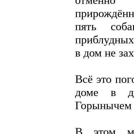
отменно р
прирождённ
пять соба
приблудных
в дом не за
Всё это пог
доме в д
Горынычем 
В этом ме