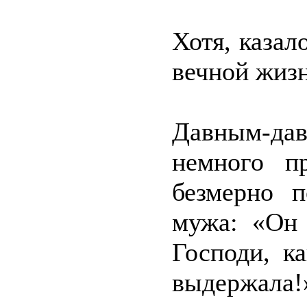
Хотя, казал
вечной жиз
Давным-дав
немного п
безмерно п
мужа: «Он 
Господи, к
выдержала!