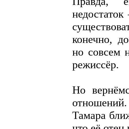
Правда, 
недостаток
существоват
конечно, д
но совсем 
режиссёр.
Но вернём
отношений.
Тамара бли
что её отец