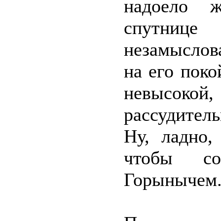
надоело ж
спутниц
незамыслов
на его пок
невысокой
рассудител
Ну, ладно,
чтобы с
Горынычем