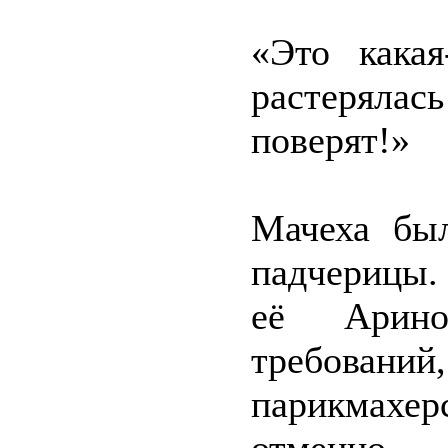
«Это какая
растерялас
поверят!»
Мачеха был
падчерицы.
её Арино
требовани
парикмахе