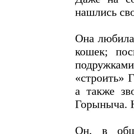
нашлись сво
Она любила
кошек; пос
подружкам
«строить» 
а также зв
Горыныча. Н
Он, в общ