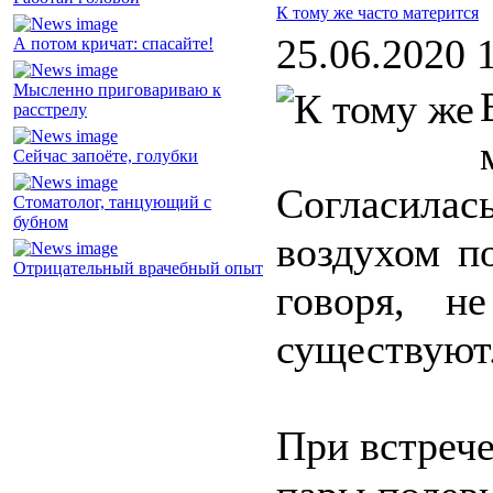
К тому же часто матерится
25.06.2020 
А потом кричат: спасайте!
Мысленно приговариваю к
расстрелу
Сейчас запоёте, голубки
Согласилас
Стоматолог, танцующий с
бубном
воздухом п
Отрицательный врачебный опыт
говоря, н
существуют
При встрече