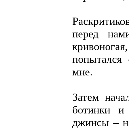
Раскритико
перед нам
кривоногая
попытался 
мне.
Затем нача
ботинки и
джинсы – н