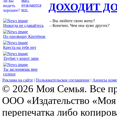
масс
ДОХОДИТ Д
нуждаются
все.
– Вы любите свою жену?
Никогда не сдавайтесь
– Конечно. Чем она хуже других?
По прозвищу Кротёнок
Креста на тебе нет
Трубач у ворот зари
Ты заслоняешь мне
солнце
Реклама на сайте
|
Пользовательское соглашение
|
Анонсы номе
© 2026 Моя Семья. Все п
ООО «Издательство «Моя 
перепечатка либо копиро