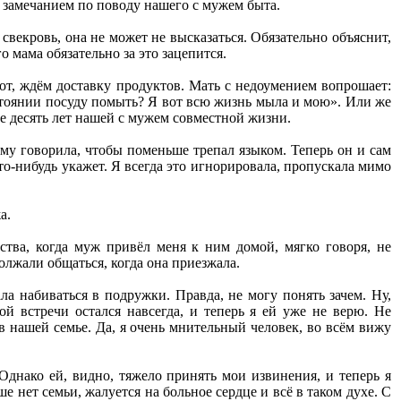
замечанием по поводу нашего с мужем быта.
 свекровь, она не может не высказаться. Обязательно объяснит,
о мама обязательно за это зацепится.
вот, ждём доставку продуктов. Мать с недоумением вопрошает:
стоянии посуду помыть? Я вот всю жизнь мыла и мою». Или же
се десять лет нашей с мужем совместной жизни.
 ему говорила, чтобы поменьше трепал языком. Теперь он и сам
что-нибудь укажет. Я всегда это игнорировала, пропускала мимо
а.
ства, когда муж привёл меня к ним домой, мягко говоря, не
должали общаться, когда она приезжала.
ла набиваться в подружки. Правда, не могу понять зачем. Ну,
й встречи остался навсегда, и теперь я ей уже не верю. Не
 нашей семье. Да, я очень мнительный человек, во всём вижу
Однако ей, видно, тяжело принять мои извинения, и теперь я
е нет семьи, жалуется на больное сердце и всё в таком духе. С