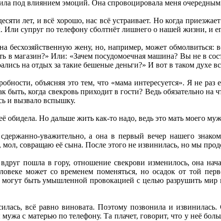
ила под влиянием эмоций. Она спровоцировала меня очередным 
сяти лет, и всё хорошо, нас всё устраивает. Но когда приезжает
к. Или супруг по телефону сболтнёт лишнего о нашей жизни, и ег
на бесхозяйственную жену, но, например, может обмолвиться: 
ть в магазин?» Или: «Зачем посудомоечная машина? Вы не в со
ались на отдых за такие бешеные деньги?» И вот в таком духе в
робности, объясняя это тем, что «мама интересуется». Я не раз
ак быть, когда свекровь приходит в гости? Ведь обязательно на 
сь и вызвало вспышку.
 её обидела. Но дальше жить как-то надо, ведь это мать моего муж
 сдержанно-уважительно, а она в первый вечер нашего знаком
я, мол, совращаю её сына. После этого не извинилась, но мы про
 вдруг пошла в гору, отношение свекрови изменилось, она нача
ловеке может со временем поменяться, но осадок от той перво
я могут быть умышленной провокацией с целью разрушить мир в
илась, всё равно виновата. Поэтому позвонила и извинилась. 
ужа с матерью по телефону. Та плачет, говорит, что у неё больш