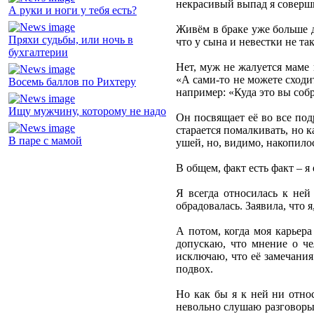
некрасивый выпад я соверш
А руки и ноги у тебя есть?
Живём в браке уже больше де
Пряхи судьбы, или ночь в
что у сына и невестки не та
бухгалтерии
Нет, муж не жалуется маме 
«А сами-то не можете сходи
Восемь баллов по Рихтеру
например: «Куда это вы собр
Ищу мужчину, которому не надо
Он посвящает её во все под
старается помалкивать, но к
В паре с мамой
ушей, но, видимо, накопило
В общем, факт есть факт – я
Я всегда относилась к ней
обрадовалась. Заявила, что 
А потом, когда моя карьера
допускаю, что мнение о че
исключаю, что её замечани
подвох.
Но как бы я к ней ни относ
невольно слушаю разговоры м