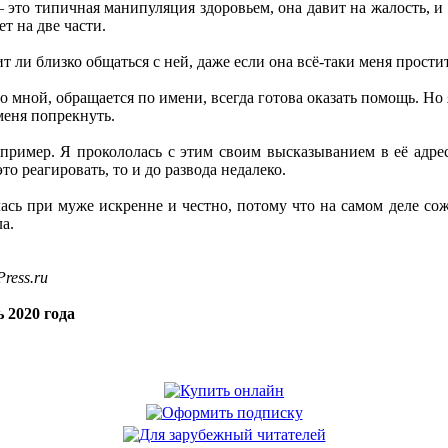
 это типичная манипуляция здоровьем, она давит на жалость, и 
ет на две части.
оит ли близко общаться с ней, даже если она всё-таки меня прос
со мной, обращается по имени, всегда готова оказать помощь. Но
меня попрекнуть.
пример. Я прокололась с этим своим высказыванием в её адрес
это реагировать, то и до развода недалеко.
лась при муже искренне и честно, потому что на самом деле сож
а.
ress.ru
 2020 года