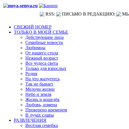
RSS:
ПИСЬМО В РЕДАКЦИЮ:
МЫ
СВЕЖИЙ НОМЕР
ТОЛЬКО В МОЕЙ СЕМЬЕ
Действующие лица
Семейные новости
Любимцы
От нашего стола
Нежный возраст
Все чудеса света
Только для взрослых
Родня
На что жалуетесь
Так не бывает
Мелочи жизни
Небо и земля
Жизнь и кошелёк
Любовь, измена
Проверено временем
В лучах славы
РАЗВЛЕЧЕНИЯ
Весёлая семейка