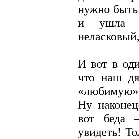
нужно быть
и ушла о
неласковый,
И вот в од
что наш д
«любимую»,
Ну наконец
вот беда 
увидеть! Т