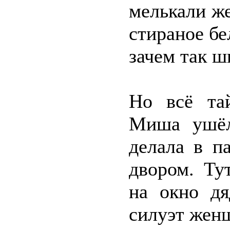
мелькали же
стираное бе
зачем так ш
Но всё та
Миша ушёл 
делала в п
двором. Ту
на окно д
силуэт женщ