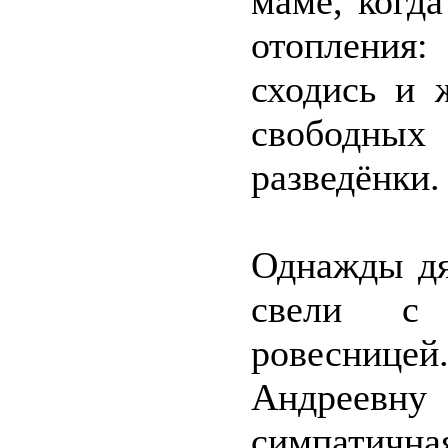
маме, когд
отопления:
сходись и 
свободн
разведёнки.
Однажды дя
свели с
ровеснице
Андреевн
симпатична