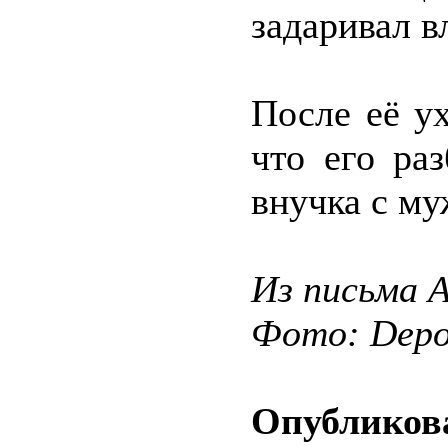
задаривал 
После её у
что его ра
внучка с му
Из письма 
Фото: Depos
Опубликова