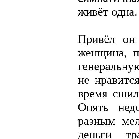
живёт одна.
Привёл он 
женщина, п
генеральну
не нравитс
время сшил
Опять нед
разным мел
деньги тр