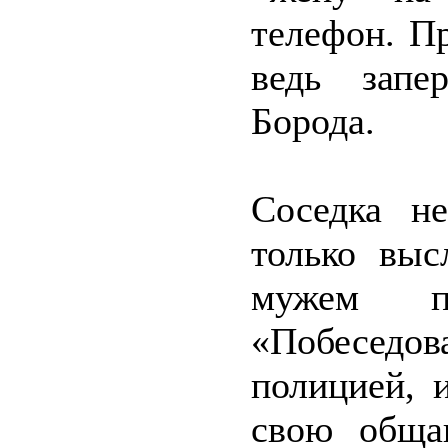
телефон. П
ведь запе
Борода.
Соседка не
только выс
мужем 
«Побеседо
полицией, 
свою общаг