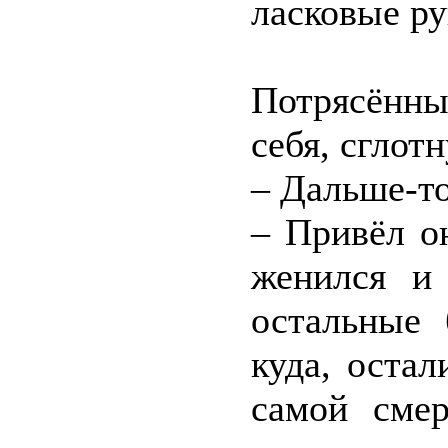
ласковые ру
Потрясённы
себя, сглотн
– Дальше-то
– Привёл о
женился и
остальные 
куда, оста
самой смер