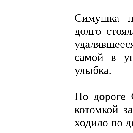
Симушка п
долго стоя
удалявшее
самой в уг
улыбка.
По дороге 
котомкой з
ходило по 