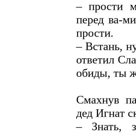
– прости м
перед ва-ми
прости.
– Встань, н
ответил Сла
обиды, ты ж
Смахнув па
дед Игнат с
– Знать, 