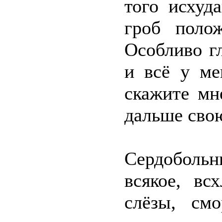
того исхуд
гроб поло
Особливо г
и всё у ме
скажите мн
дальше сво
Сердобольн
всякое, вс
слёзы, см