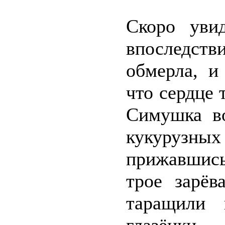
Скоро увид
впоследств
обмерла, и
что сердце 
Симушка во
кукурузн
прижавшись 
трое зарёв
таращили 