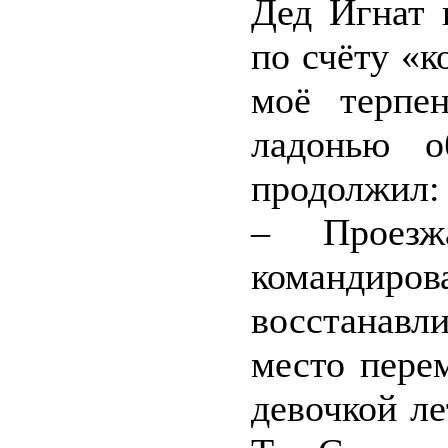
Дед Игнат 
по счёту «
моё терпен
ладонью о
продолжил:
– Проезж
команди
восстанавл
место пере
девочкой ле