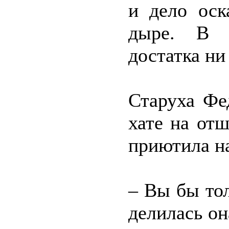
и дело оск
дыре. В п
достатка ни
Старуха Фе
хате на от
приютила на
– Вы бы тол
делилась он