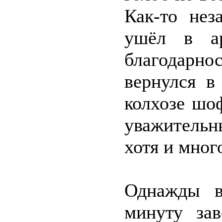
Как-то нез
ушёл в а
благодарно
вернулся в
колхозе шо
уважительн
хотя и мног
Однажды в
минуту за