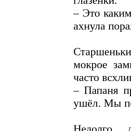
глазёнки.
– Это каким
ахнула пор
Старшеньк
мокрое зам
часто всхли
– Папаня п
ушёл. Мы пе
Недолго 