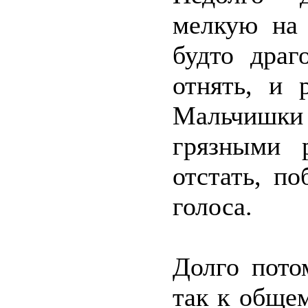
мелкую на 
будто драг
отнять, и 
Мальчишки
грязными 
отстать, п
голоса.
Долго пото
так к обще