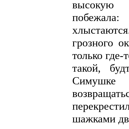
высокую 
побежала
хлыстаютс
грозного о
только где-
такой, буд
Симушке 
возвращ
перекрести
шажками дв