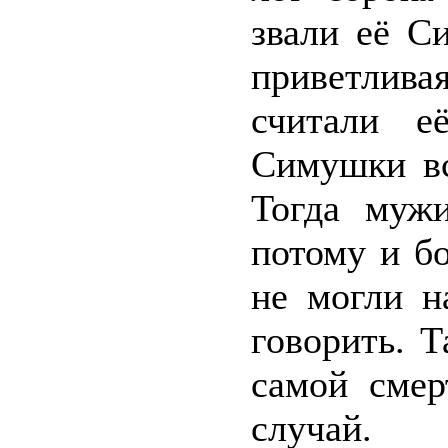
звали её С
приветлива
считали е
Симушки вс
Тогда мужи
потому и б
не могли н
говорить. 
самой смер
случай.