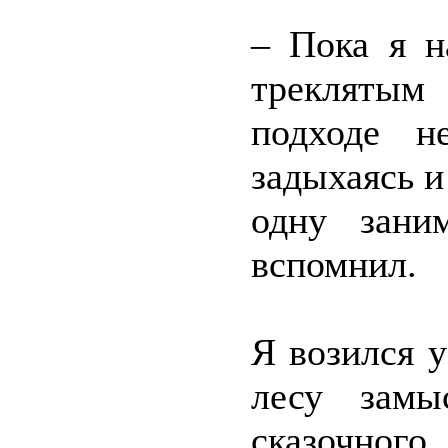
– Пока я н
треклятым
подходе не
задыхаясь и
одну зани
вспомнил.
Я возился у
лесу замы
сказочног