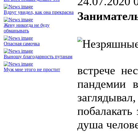
24.07.2020 
Вдруг увидел, как она прекрасна
Заниматель
Жену никогда не буду
обманывать
Опасная самочка
Выношу благодарность путанам
встрече не
Муж мне этого не простит
пандемии в
заглядыва
побалакать 
душа челове