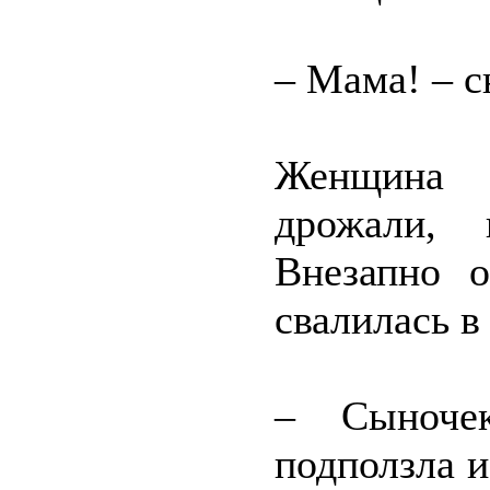
– Мама! – с
Женщина 
дрожали, 
Внезапно о
свалилась в
– Сыночек
подползла и