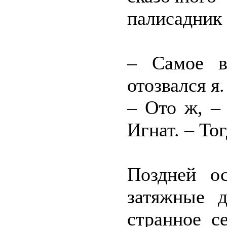
палисадник
– Самое в
отозвался я.
– Ото ж, –
Игнат. – Тог
Поздней о
затяжные 
странное с