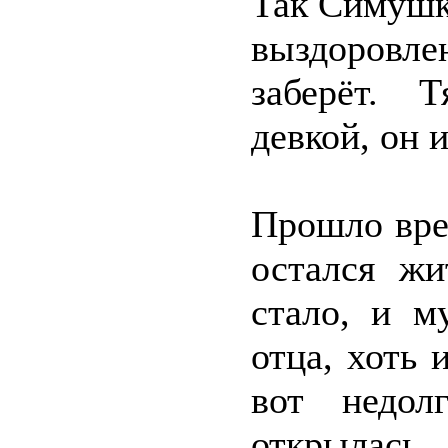
Так Симушка
выздоровлен
заберёт. 
девкой, он 
Прошло вре
остался ж
стало, и м
отца, хоть 
вот недол
открылась