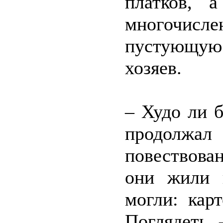
платков, 
многочисл
пустующую 
хозяев.
– Худо ли б
продолж
повествован
они жили в
могли: карт
Поглядеть 