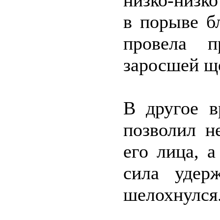
низко-низко
в порыве б
провела п
заросшей щ
В другое в
позволил н
его лица, а
сила удер
шелохнулся