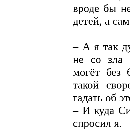
вроде бы н
детей, а са
– А я так д
не со зла 
могёт без 
такой свор
гадать об эт
– И куда С
спросил я.