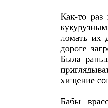
Как-то раз
кукурузным
ломать их 
дороге заг
Была раньш
приглядыв
хищение со
Бабы врас