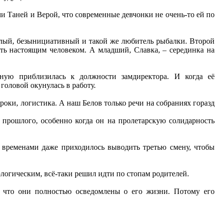
ами Таней и Верой, что современные девчонки не очень-то ей по
ялый, безынициативный и такой же любитель рыбалки. Второй
тать настоящим человеком. А младший, Славка, – серединка на
ную приблизилась к должности замдиректора. И когда её
головой окунулась в работу.
сроки, логистика. А наш Белов только речи на собраниях горазд
 прошлого, особенно когда он на пролетарскую солидарность
а временами даже приходилось выводить третью смену, чтобы
логическим, всё-таки решил идти по стопам родителей.
, что они полностью осведомлены о его жизни. Потому его