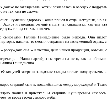
 далеко не заглядывала, хотя и сознавалась в беседах с подруг
о не так, она не сможет.
венец. Румяный здоровяк Сашка пошёл в отца. Неглупый, но в
. Задира и заводила, он ещё в пять лет спрашивал, как ему с
ернуть, то над стихами плачет.
 с сыновьями Галине Геннадиевне было некогда. Она вплот
арторга, наконец-то смогли отправить на заслуженный отдых, с 
 – рассуждала она. – Качество, цена нашей продукции, объёмы, 
 директор. – Наши партнёры смотрели на него, как на обломок
, Галина Геннадиевна.
я её кипучей энергии заводские склады стояли полупустыми, 
к вырос старший сын и, поколебавшись между мореходкой и Техно
улярно звонил и приезжал. И старшим Кушнарёвым казалось
чем-то вроде грома с ясного неба.