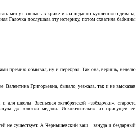
ять минут зашлась в крике из-за недавно купленного дивана,
тняя Галочка послушала эту истерику, потом схватила бабкины
опцами премию обмывал, ну и перебрал. Так она, веришь, неделю
е. Валентина Григорьевна, бывало, уезжала, так и не высказав
и для школы. Звеньевая октябрятской «звёздочки», староста
тянула до золотой медали. Исключительно из присущей ей
ртей не существует. А Чернышевский ваш – зануда и бездарный