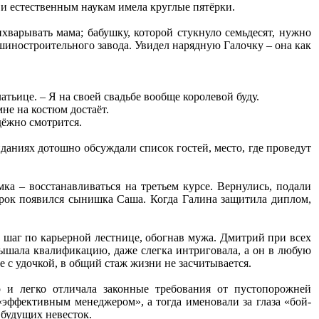
 и естественным наукам имела круглые пятёрки.
ихварывать мама; бабушку, которой стукнуло семьдесят, нужно
шиностроительного завода. Увидел нарядную Галочку – она как
тьице. – Я на своей свадьбе вообще королевой буду.
мне на костюм достаёт.
лдёжно смотрится.
даниях дотошно обсуждали список гостей, место, где проведут
ка – восстанавливаться на третьем курсе. Вернулись, подали
срок появился сынишка Саша. Когда Галина защитила диплом,
ё шаг по карьерной лестнице, обогнав мужа. Дмитрий при всех
ышала квалификацию, даже слегка интриговала, а он в любую
е с удочкой, в общий стаж жизни не засчитывается.
о и легко отличала законные требования от пустопорожней
«эффективным менеджером», а тогда именовали за глаза «бой-
 будущих невесток.