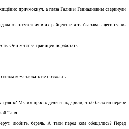
осхищённо причмокнул, а глаза Галины Геннадиевны сверкнули
адала от отсутствия в их райцентре хотя бы завалящего суши-
сть. Они хотят за границей поработать.
и сыном командовать не позволит.
у гулять? Мы им просто деньги подарили, чтоб было на первое
вой Таня.
берут: любить, беречь. А твои перед кем обещались? Перед