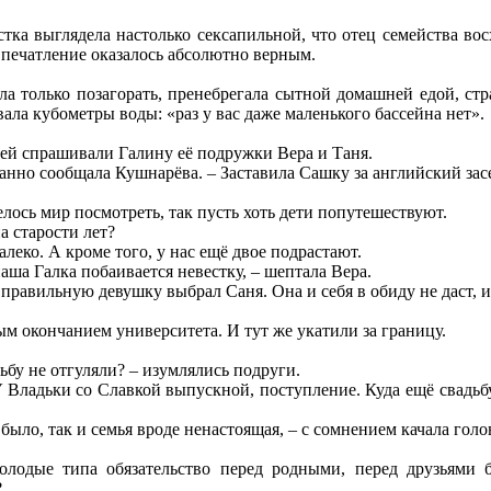
стка выглядела настолько сексапильной, что отец семейства в
впечатление оказалось абсолютно верным.
а только позагорать, пренебрегала сытной домашней едой, стр
ала кубометры воды: «раз у вас даже маленького бассейна нет».
цей спрашивали Галину её подружки Вера и Таня.
анно сообщала Кушнарёва. – Заставила Сашку за английский засе
лось мир посмотреть, так пусть хоть дети попутешествуют.
а старости лет?
алеко. А кроме того, у нас ещё двое подрастают.
наша Галка побаивается невестку, – шептала Вера.
– правильную девушку выбрал Саня. Она и себя в обиду не даст, 
ым окончанием университета. И тут же укатили за границу.
дьбу не отгуляли? – изумлялись подруги.
У Владьки со Славкой выпускной, поступление. Куда ещё свадьб
 было, так и семья вроде ненастоящая, – с сомнением качала голо
молодые типа обязательство перед родными, перед друзьями 
?