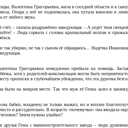
юды, Валентина Григорьевна, жила в соседней области и к сыну 
дмила. Опара у неё не поднималась, она путала ванилин и ли
а от любого звука.
й счёт, – сказала раздражённо заведующая. – А уедет твоя свекро
йте! – Люда сорвала с головы крахмальный колпак и прижала к
яться.
 не так убираю, не так с сыном её обращаюсь… Надечка Ивановна
заведующая.
Валентина Григорьевна немедленно прибыла на помощь. Заста
бёнка, хотя у родителей-комсомольцев могли быть неприятности,
месту прописки в глубочайшем убеждении, что эта дурочка безго
 были на мокром месте. Так что муж её Генка залез в заначку
озы бабки, младенец не только выжил, но и вполне благополуч
 чисто и рассудительно. В возрасте «почемучки» она вводила 
 человек? Зачем нужны улыбки?
 друзья Гены с машиностроительного завода – люди душевные,