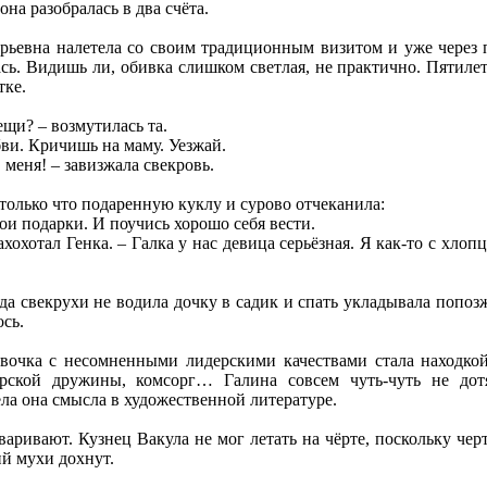
она разобралась в два счёта.
рьевна налетела со своим традиционным визитом и уже через п
сь. Видишь ли, обивка слишком светлая, не практично. Пятиле
тке.
ещи? – возмутилась та.
бви. Кричишь на маму. Уезжай.
меня! – завизжала свекровь.
 только что подаренную куклу и сурово отчеканила:
ои подарки. И поучись хорошо себя вести.
захохотал Генка. – Галка у нас девица серьёзная. Я как-то с хл
да свекрухи не водила дочку в садик и спать укладывала попозж
ось.
евочка с несомненными лидерскими качествами стала находкой 
ерской дружины, комсорг… Галина совсем чуть-чуть не до
ела она смысла в художественной литературе.
варивают. Кузнец Вакула не мог летать на чёрте, поскольку че
ий мухи дохнут.