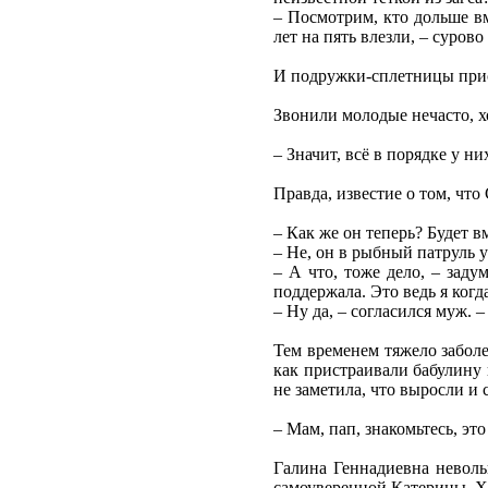
– Посмотрим, кто дольше вм
лет на пять влезли, – сурово
И подружки-сплетницы прист
Звонили молодые нечасто, х
– Значит, всё в порядке у ни
Правда, известие о том, что
– Как же он теперь? Будет в
– Не, он в рыбный патруль 
– А что, тоже дело, – заду
поддержала. Это ведь я когда
– Ну да, – согласился муж. 
Тем временем тяжело забол
как пристраивали бабулину 
не заметила, что выросли и
– Мам, пап, знакомьтесь, это
Галина Геннадиевна невольн
самоуверенной Катерины. Хр