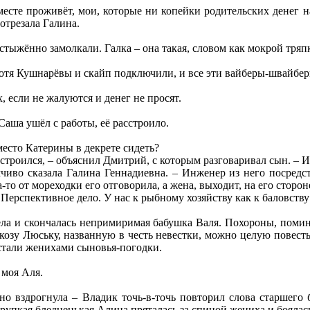
есте проживёт, мои, которые ни копейки родительских денег н
 отрезала Галина.
ыжённо замолкали. Галка – она такая, словом как мокрой тряп
отя Кушнарёвы и скайп подключили, и все эти вайберы-швайбер
х, если не жалуются и денег не просят.
 Саша ушёл с работы, её расстроило.
место Катерины в декрете сидеть?
устроился, – объяснил Дмитрий, с которым разговаривал сын. – И
мчиво сказала Галина Геннадиевна. – Инженер из него посредс
-то от мореходки его отговорила, а жена, выходит, на его сторон
– Перспективное дело. У нас к рыбному хозяйству как к баловству
ела и скончалась непримиримая бабушка Валя. Похороны, помин
козу Люську, названную в честь невестки, можно целую повест
 стали женихами сыновья-погодки.
 моя Аля.
о вздрогнула – Владик точь-в-точь повторил слова старшего б
упкая бледненькая Алина пряталась за спиной жениха и боялась