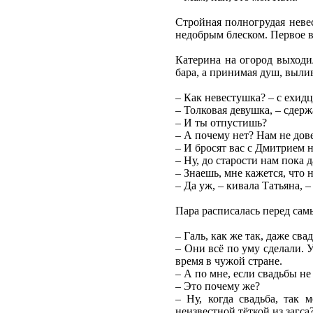
Стройная полногрудая неве
недобрым блеском. Первое 
Катерина на огород выходил
бара, а принимая душ, вылив
– Как невестушка? – с ехид
– Толковая девушка, – сдерж
– И ты отпустишь?
– А почему нет? Нам не дове
– И бросят вас с Дмитрием н
– Ну, до старости нам пока д
– Знаешь, мне кажется, что 
– Да уж, – кивала Татьяна, 
Пара расписалась перед сам
– Галь, как же так, даже сва
– Они всё по уму сделали. 
время в чужой стране.
– А по мне, если свадьбы не
– Это почему же?
– Ну, когда свадьба, так 
неизвестной тёткой из загса