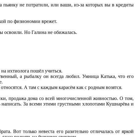
а пьянку не потратили, или ваши, из-за которых вы в кредиты
кой по физиономии врежет.
ы освоили. Но Галина не обижалась.
 на ихтиолога пошёл учиться.
твенный, а рыбалку он всегда любил. Умница Катька, что его
е.
 относятся. А там с каждым карасём как с родным возятся.
ки, продажа дома со всей многочисленной живностью. О том,
ь написать. За всеми этими грустными хлопотами Кушнарёва и
рата. Вот только невеста его разительно отличалась от яркой
 глаза поднять на будущую свекровь.