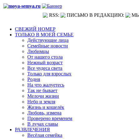
RSS:
ПИСЬМО В РЕДАКЦИЮ:
МЫ
СВЕЖИЙ НОМЕР
ТОЛЬКО В МОЕЙ СЕМЬЕ
Действующие лица
Семейные новости
Любимцы
От нашего стола
Нежный возраст
Все чудеса света
Только для взрослых
Родня
На что жалуетесь
Так не бывает
Мелочи жизни
Небо и земля
Жизнь и кошелёк
Любовь, измена
Проверено временем
В лучах славы
РАЗВЛЕЧЕНИЯ
Весёлая семейка