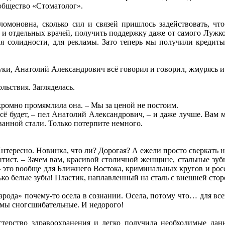
общество «Стоматолог».
ломоновна, сколько сил и связей пришлось задействовать, ч
и отдельных врачей, получить поддержку даже от самого Лужкова
ля солидности, для рекламы. Зато теперь мы получили кредиты
ки, Анатолий Александрович всё говорил и говорил, жмурясь и
льствия. Загляделась.
скромно промямлила она. – Мы за ценой не постоим.
 всё будет, – пел Анатолий Александрович, – и даже лучше. Вам
анной стали. Только потерпите немного.
нтересно. Новинка, что ли? Дорогая? А ежели просто сверкать 
антист. – Зачем вам, красивой столичной женщине, стальные зуб
– это вообще для Ближнего Востока, криминальных кругов и ро
ько белые зубы! Пластик, наплавленный на сталь с внешней сто
арода» почему-то осела в сознании. Осела, потому что… для все
ёмы сногсшибательные. И недорого!
терство здравоохранения и легко получила необходимые данн