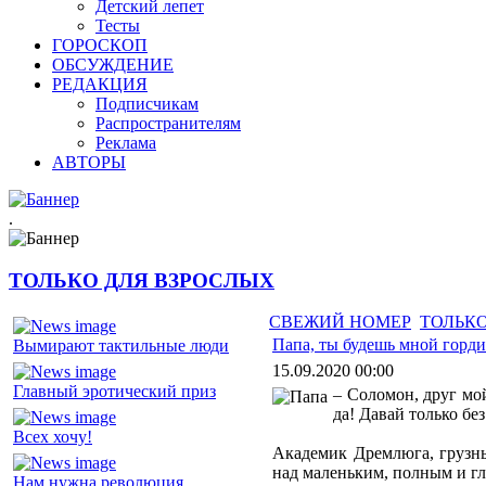
Детский лепет
Тесты
ГОРОСКОП
ОБСУЖДЕНИЕ
РЕДАКЦИЯ
Подписчикам
Распространителям
Реклама
АВТОРЫ
.
ТОЛЬКО ДЛЯ ВЗРОСЛЫХ
СВЕЖИЙ НОМЕР
ТОЛЬКО
Папа, ты будешь мной горди
Вымирают тактильные люди
15.09.2020 00:00
Главный эротический приз
– Соломон, друг мо
да! Давай только бе
Всех хочу!
Академик Дремлюга, грузны
над маленьким, полным и г
Нам нужна революция