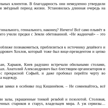
льных клиентов. В благодарность они немедленно утвердили
 звёздный период жизни. Установилась длинная очередь на
игинального, гениального, наконец? Ничего! Всё само плывёт в
а его учили предки с Земли обетованной. «Не жадничай» – это
оближе познакомиться, приблизиться к источнику дешёвого и
ндрович Хохлов, который тоже был вице-президентом и цепко
ван, Харьков, Киев радушно встречали обильными столами,
ках. Анатолий Александрович был блестящим организатором и
 с прекрасной Софьей, и даже пробовал перейти черту во
ла надежду.
ая замки в особняке под Кишинёвом. – Не сомневайтесь, всё
и залы, украшенные тонкой резьбой и позолотой. Столовая,
венных стариков и старух, владельцев мира. А уж сервизы…