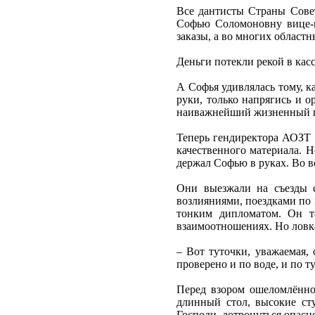
Все дантисты Страны Сове
Софью Соломоновну вице-п
заказы, а во многих област
Деньги потекли рекой в кас
А Софья удивлялась тому, к
руки, только напрягись и о
наиважнейший жизненный п
Теперь гендиректора АОЗТ 
качественного материала. 
держал Софью в руках. Во вс
Они выезжали на съезды с
возлияниями, поездками по
тонким дипломатом. Он та
взаимоотношениях. Но ловкая
– Вот туточки, уважаемая,
проверено и по воде, и по ту
Перед взором ошеломлённо
длинный стол, высокие ст
Господи, дотронуться опасн