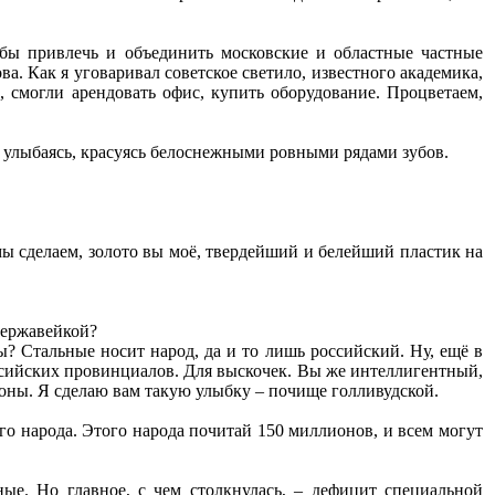
тобы привлечь и объединить московские и областные частные
. Как я уговаривал советское светило, известного академика,
, смогли арендовать офис, купить оборудование. Процветаем,
 улыбаясь, красуясь белоснежными ровными рядами зубов.
 мы сделаем, золото вы моё, твердейший и белейший пластик на
нержавейкой?
ы? Стальные носит народ, да и то лишь российский. Ну, ещё в
ссийских провинциалов. Для выскочек. Вы же интеллигентный,
роны. Я сделаю вам такую улыбку – почище голливудской.
го народа. Этого народа почитай 150 миллионов, и всем могут
ые. Но главное, с чем столкнулась, – дефицит специальной