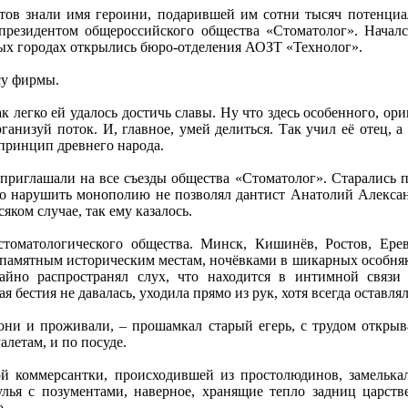
тов знали имя героини, подарившей им сотни тысяч потенциа
резидентом общероссийского общества «Стоматолог». Начался
ных городах открылись бюро-отделения АОЗТ «Технолог».
су фирмы.
ак легко ей удалось достичь славы. Ну что здесь особенного, ор
рганизуй поток. И, главное, умей делиться. Так учил её отец, 
ринцип древнего народа.
приглашали на все съезды общества «Стоматолог». Старались п
Но нарушить монополию не позволял дантист Анатолий Алекса
яком случае, так ему казалось.
томатологического общества. Минск, Кишинёв, Ростов, Ере
 памятным историческим местам, ночёвками в шикарных особня
йно распространял слух, что находится в интимной связи
 бестия не давалась, уходила прямо из рук, хотя всегда оставля
 они и проживали, – прошамкал старый егерь, с трудом открыв
алетам, и по посуде.
й коммерсантки, происходившей из простолюдинов, замелькал
улья с позументами, наверное, хранящие тепло задниц царст
о.