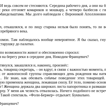
. И ведь совсем не стесняются. Середина рабочего дня, а они на
 реки отгоняет комариков и мошкару, а четверо балбесов с ги
Мандельштама. Мы долго наблюдали с Вероникой Аполлоновной
.
, откашлялся, и по лицу старика нельзя было понять, то ли 
серебряного века.
омон. Там наблюдалось вообще невероятное. Я бы сказал, гну
старушку до палатки.
по возможности живот и обеспокоенно спросил:
ся на берегу реки в середине дня, Никодим Францевич?
тянулся, закашлялся и, наконец, произнёс:
ь, товарищ секретарь, – он вдруг, в связи с важностью момента
ах от живописной группы справляющих день рождения мы натк
… Не знаю, как обозвать собачье поведение этих товарищей.
рую применяла женщина, лежавшая снизу. Её тело, помимо основ
г! Женщина держала два широких листа папоротника и размашис
рху. У меня аж челюсть отвалилась. Ничего подобного не встр
Такой спектакль. «Фоли-Бержер» отдыхает. Буквально.
 Францевич?