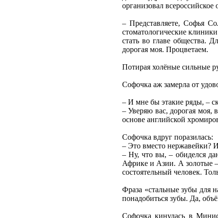
организовал всероссийское 
– Представляете, Софья Со
стоматологические клиники 
стать во главе общества. Д
дорогая моя. Процветаем.
Потирая холёные сильные ру
Софочка аж замерла от удово
– И мне бы этакие ряды, – 
– Уверяю вас, дорогая моя,
основе английской хромиров
Софочка вдруг поразилась:
– Это вместо нержавейки? И
– Ну, что вы, – обиделся д
Африке и Азии. А золотые 
состоятельный человек. Тол
Фраза «стальные зубы для н
понадобиться зубы. Да, объ
Софочка кинулась в Минис