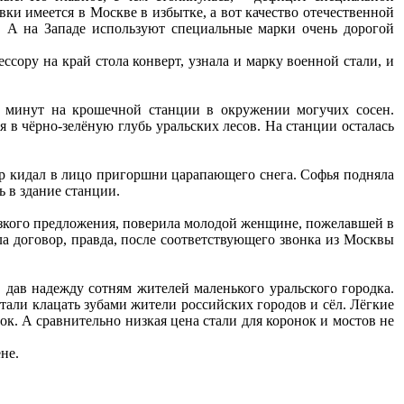
ки имеется в Москве в избытке, а вот качество отечественной
м. А на Западе используют специальные марки очень дорогой
сору на край стола конверт, узнала и марку военной стали, и
у минут на крошечной станции в окружении могучих сосен.
в чёрно-зелёную глубь уральских лесов. На станции осталась
ер кидал в лицо пригоршни царапающего снега. Софья подняла
 в здание станции.
ерзкого предложения, поверила молодой женщине, пожелавшей в
а договор, правда, после соответствующего звонка из Москвы
 дав надежду сотням жителей маленького уральского городка.
тали клацать зубами жители российских городов и сёл. Лёгкие
к. А сравнительно низкая цена стали для коронок и мостов не
не.