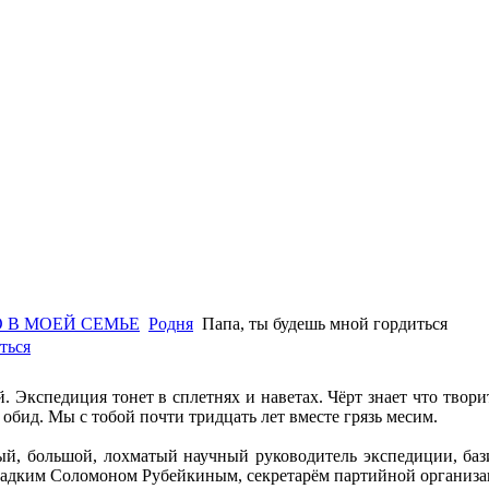
 В МОЕЙ СЕМЬЕ
Родня
Папа, ты будешь мной гордиться
ться
й. Экспедиция тонет в сплетнях и наветах. Чёрт знает что твор
з обид. Мы с тобой почти тридцать лет вместе грязь месим.
й, большой, лохматый научный руководитель экспедиции, баз
ладким Соломоном Рубейкиным, секретарём партийной организа