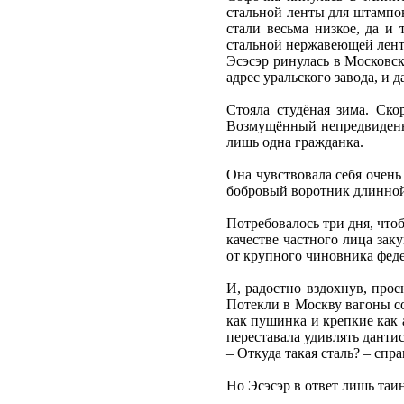
стальной ленты для штампов
стали весьма низкое, да и
стальной нержавеющей лен
Эсэсэр ринулась в Московск
адрес уральского завода, и 
Стояла студёная зима. Ск
Возмущённый непредвиденной
лишь одна гражданка.
Она чувствовала себя очень
бобровый воротник длинной
Потребовалось три дня, что
качестве частного лица зак
от крупного чиновника фед
И, радостно вздохнув, прос
Потекли в Москву вагоны со
как пушинка и крепкие как 
переставала удивлять дантис
– Откуда такая сталь? – сп
Но Эсэсэр в ответ лишь таи