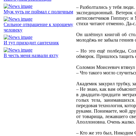
– Разболтались у тебя люди
Муж чуть не поймал с поличным
экспедиционный. Ветерок с
антисоветчиков Гиппиус и 
стихи читают отменно. Да-с
Сильное отвращение к хорошему
человеку
Он шлёпнул книгой об стол
молодёжь не забыла гениев 
И тут приходит сантехник
– Но это ещё полбеды, Сол
В честь меня назвали яхту
обморок. Пришлось тащить 
Соломон Моисеевич втянул 
– Что такого могло случить
Академик закурил трубку, за
– Не знаю, как вам объяснит
в двадцати-тридцати метр
голых тела, занимавшихся
передовая технология, кото
руками. Понимаете, мой дру
от товарища, лежавшего све
Аполлоновна. Очень жалко. 
– Кто же это был, Никодим