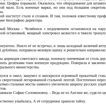
ки. Цифры поражали. Оказалось, что оборудование для штампов
 той мало. Есть военные марки, но они под большим секрето
ты.
ий институт стали и сплавов. И там, положив известному профес
даже биографию директора.
орый Москва – Челябинск с недоумением остановился на пар
 остановкой, мощный электровоз засвистел и тяжело тронулся 
 неуютно. Никто её не встречал, и лишь холодный колючий вет
 дублёнки, поправила меховую шапку и решительно направилась
бы дирекция советского завода, поначалу онемевшая от столь д
упать десятками тонн военную продукцию. Поверила и заключил
ерального министерства.
нулся и ожил, зашумел и заискрился огромный прокатный стан,
 сверхтонкой легированной стальной лентой. Постепенно перес
алмаз стальные мосты намного увеличили ширину русских улыбо
тов.
рашивали Софью Соломоновну. – Ведь не из Англии же, судя по це
нственно улыбалась. А её сотрудники хранили тайну.