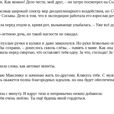
он. Как можно! Дело чести, мой друг, – он хитро посмотрел на 
ласовав широкий спектр мер дисциплинарного воздействия, но 
у Сосьвы. Дело в том, что в экспедиции работала его взрослая д
ояла перед отцом и, кривя рот, вызывающе улыбалась. – Уже всё 
-летнюю дочь, но такой наглости не ожидал.
хлые ручки в кулаки и даже замахнулся. Но руки безвольно опу
 бы сохрани, – донеслось сквозь слёзы, – память о маме. Как о
ала перед смертью, что оставляет тебя одну. За что, господи! За
ила слова, как автомат монеты.
раю Максимку и начинаю жить по-другому. Клянусь тебе. С муж
ь окажется полна благородных идеалов, но она будет обеспечена
яла с минуту. И вдруг тихо и непривычно нежно добавила:
бя очень люблю. Ты ещё будешь мной гордиться.