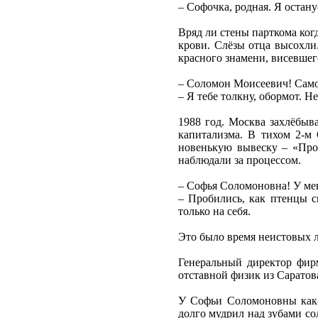
– Софочка, родная. Я остану
Вряд ли стены парткома ког
крови. Слёзы отца высохли.
красного знамени, висевшего
– Соломон Моисеевич! Самох
– Я тебе толкну, обормот. Н
1988 год. Москва захлёбыв
капитализма. В тихом 2-м 
новенькую вывеску – «Про
наблюдали за процессом.
– Софья Соломоновна! У ме
– Пробились, как птенцы с
только на себя.
Это было время неистовых 
Генеральный директор фирм
отставной физик из Саратов
У Софьи Соломоновны как-
долго мудрил над зубами со