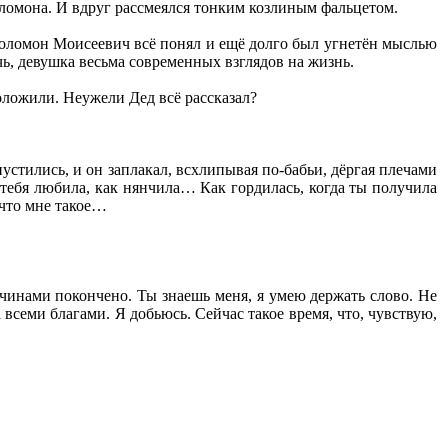
Соломона. И вдруг рассмеялся тонким козлиным фальцетом.
Соломон Моисеевич всё понял и ещё долго был угнетён мыслью
очь, девушка весьма современных взглядов на жизнь.
доложили. Неужели Дед всё рассказал?
стились, и он заплакал, всхлипывая по-бабьи, дёргая плечами
на тебя любила, как нянчила… Как гордилась, когда ты получила
 что мне такое…
чинами покончено. Ты знаешь меня, я умею держать слово. Не
 всеми благами. Я добьюсь. Сейчас такое время, что, чувствую,