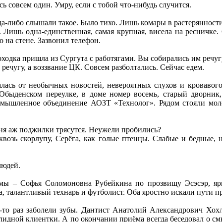
сь совсем один. Умру, если с тобой что-нибудь случится.
да-либо слышали такое. Было тихо. Лишь комары в растерянност
 Лишь одна-единственная, самая крупная, висела на ресничке.
 на стене. Зазвонил телефон.
одка пришла из Сургута с работягами. Вы собирались им речуг
е речугу, а воззвание ЦК. Совсем разболтались. Сейчас едем.
алась от необычных новостей, невероятных слухов и кровавого
Обыденском переулке, в доме номер восемь, старый дворник,
мышленное объединение АОЗТ «Технолог». Рядом стояли мол
ня аж поджилки трясутся. Неужели пробились?
квозь скорлупу, Серёга, как голые птенцы. Слабые и бедные,
людей.
ы – Софья Соломоновна Рубейкина по прозвищу Эсэсэр, яркая
а, талантливый технарь и футболист. Оба яростно искали пути 
то раз заболели зубы. Дантист Анатолий Александрович Хохл
лидной клиентки. А по окончании приёма всегда беседовал о смы