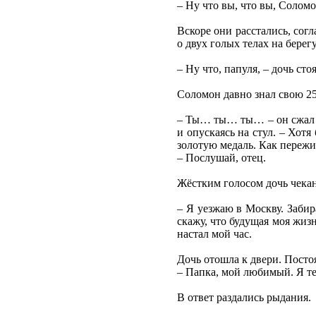
– Ну что вы, что вы, Солом
Вскоре они расстались, сог
о двух голых телах на берег
– Ну что, папуля, – дочь ст
Соломон давно знал свою 25
– Ты… ты… ты… – он сжал пу
и опускаясь на стул. – Хотя
золотую медаль. Как пережив
– Послушай, отец.
Жёстким голосом дочь чекан
– Я уезжаю в Москву. Заби
скажу, что будущая моя жизн
настал мой час.
Дочь отошла к двери. Посто
– Папка, мой любимый. Я те
В ответ раздались рыдания.