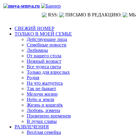
RSS:
ПИСЬМО В РЕДАКЦИЮ:
МЫ
СВЕЖИЙ НОМЕР
ТОЛЬКО В МОЕЙ СЕМЬЕ
Действующие лица
Семейные новости
Любимцы
От нашего стола
Нежный возраст
Все чудеса света
Только для взрослых
Родня
На что жалуетесь
Так не бывает
Мелочи жизни
Небо и земля
Жизнь и кошелёк
Любовь, измена
Проверено временем
В лучах славы
РАЗВЛЕЧЕНИЯ
Весёлая семейка