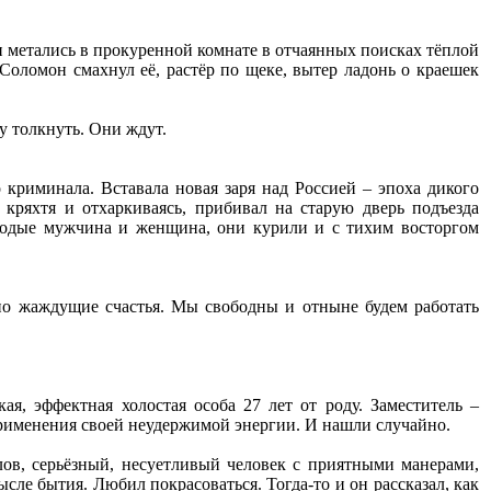
и метались в прокуренной комнате в отчаянных поисках тёплой
 Соломон смахнул её, растёр по щеке, вытер ладонь о краешек
у толкнуть. Они ждут.
 криминала. Вставала новая заря над Россией – эпоха дикого
 кряхтя и отхаркиваясь, прибивал на старую дверь подъезда
одые мужчина и женщина, они курили и с тихим восторгом
 но жаждущие счастья. Мы свободны и отныне будем работать
, эффектная холостая особа 27 лет от роду. Заместитель –
применения своей неудержимой энергии. И нашли случайно.
ов, серьёзный, несуетливый человек с приятными манерами,
сле бытия. Любил покрасоваться. Тогда-то и он рассказал, как