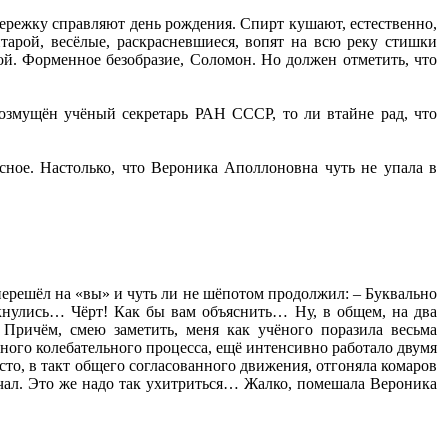
 бережку справляют день рождения. Спирт кушают, естественно,
тарой, весёлые, раскрасневшиеся, вопят на всю реку стишки
. Форменное безобразие, Соломон. Но должен отметить, что
возмущён учёный секретарь РАН СССР, то ли втайне рад, что
сное. Настолько, что Вероника Аполлоновна чуть не упала в
, перешёл на «вы» и чуть ли не шёпотом продолжил: – Буквально
нулись… Чёрт! Как бы вам объяснить… Ну, в общем, на два
 Причём, смею заметить, меня как учёного поразила весьма
ного колебательного процесса, ещё интенсивно работало двумя
то, в такт общего согласованного движения, отгоняла комаров
ечал. Это же надо так ухитриться… Жалко, помешала Вероника