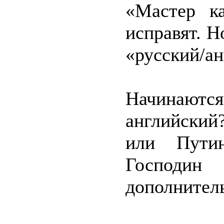
«Мастер к
исправят. Н
«русский/ан
Начинают
английски
или Пути
Господи
дополнител