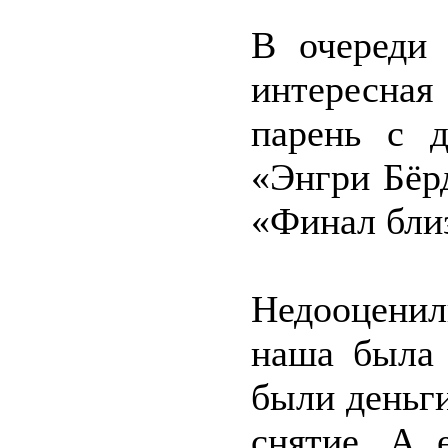
В очереди
интересная
парень с 
«Энгри Бёрд
«Финал близ
Недооценил
наша была 
были деньги
снятие. А 