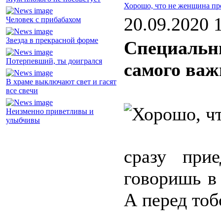
Хорошо, что не женщина пр
20.09.2020 
Человек с прибабахом
Звезда в прекрасной форме
Специальн
Потерпевший, ты доигрался
самого важ
В храме выключают свет и гасят
все свечи
Неизменно приветливы и
улыбчивы
сразу при
говоришь в 
А перед тоб