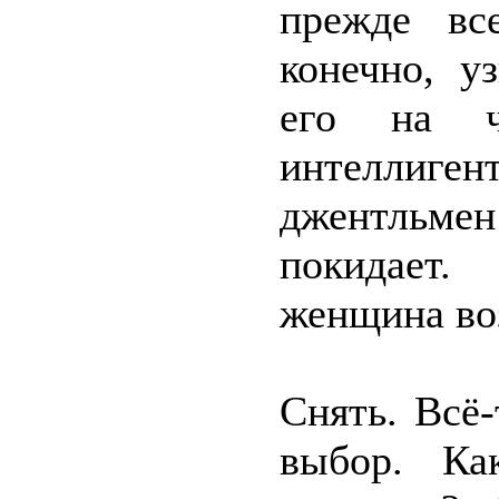
прежде вс
конечно, у
его на ч
интеллиге
джентльме
покидает.
женщина во
Снять. Всё
выбор. Ка