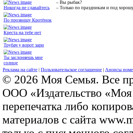
– Вы рыбак?
Никогда не сдавайтесь
– Только по праздникам и под хорошу
По прозвищу Кротёнок
Креста на тебе нет
Трубач у ворот зари
Ты заслоняешь мне
солнце
Реклама на сайте
|
Пользовательское соглашение
|
Анонсы номе
© 2026 Моя Семья. Все п
ООО «Издательство «Моя 
перепечатка либо копиро
материалов с сайта www.m
только с письменного согл