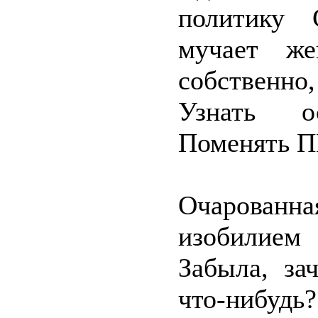
политику 
мучает же
собственн
Узнать о
Поменять 
Очарованн
изобилием 
Забыла, за
что-нибудь