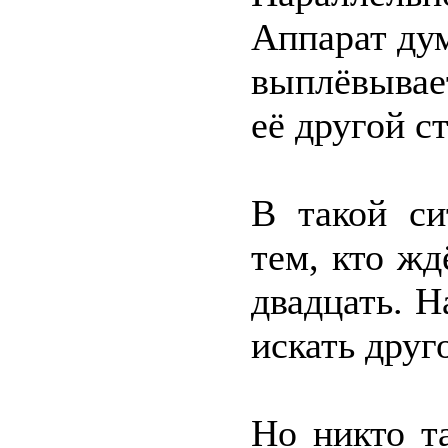
Аппарат дум
выплёвывае
её другой 
В такой си
тем, кто ж
двадцать. Н
искать друг
Но никто т