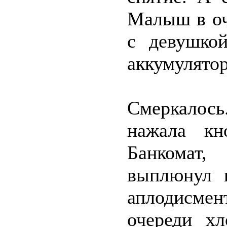
Малыш в оч
с девушкой
аккумулятор
Смеркалос
нажала кн
Банкомат,
выплюнул к
аплодисме
очереди х