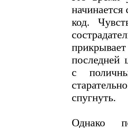
начинается 
код. Чувс
сострада
прикрывает
последней 
с поличн
старатель
спугнуть.
Однако п