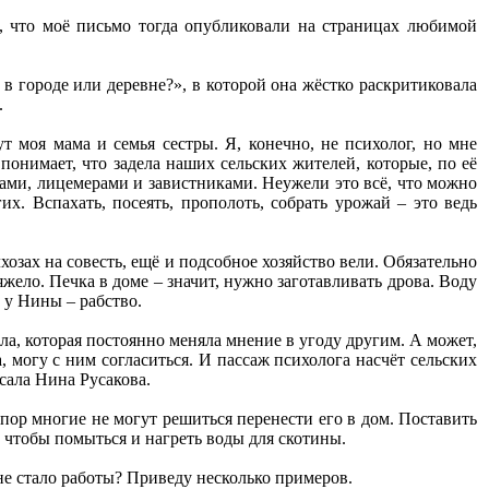
, что моё письмо тогда опубликовали на страницах любимой
 городе или деревне?», в которой она жёстко раскритиковала
.
 моя мама и семья сестры. Я, конечно, не психолог, но мне
понимает, что задела наших сельских жителей, которые, по её
ками, лицемерами и завистниками. Неужели это всё, что можно
х. Вспахать, посеять, прополоть, собрать урожай – это ведь
зах на совесть, ещё и подсобное хозяйство вели. Обязательно
яжело. Печка в доме – значит, нужно заготавливать дрова. Воду
г у Нины – рабство.
а, которая постоянно меняла мнение в угоду другим. А может,
, могу с ним согласиться. И пассаж психолога насчёт сельских
сала Нина Русакова.
х пор многие не могут решиться перенести его в дом. Поставить
, чтобы помыться и нагреть воды для скотины.
 не стало работы? Приведу несколько примеров.