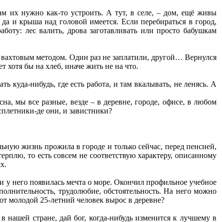
м их нужно как-то устроить. А тут, в селе, – дом, ещё живы
, да и крыша над головой имеется. Если перебираться в город,
аботу: лес валить, дрова заготавливать или просто бабушкам
л вахтовым методом. Один раз не заплатили, другой… Вернулся
 хотя бы на хлеб, иначе жить не на что.
ь куда-нибудь, где есть работа, и там вкалывать, не ленясь. А
а, мы все разные, везде – в деревне, городе, офисе, в любом
сплетники-де они, и завистники?
ельную жизнь прожила в городе и только сейчас, перед пенсией,
терплю, то есть совсем не соответствую характеру, описанному
х.
и у него появилась мечта о море. Окончил профильное учебное
сполнительность, трудолюбие, обстоятельность. На него можно
тот молодой 25-летний человек вырос в деревне?
 в нашей стране, дай бог, когда-нибудь изменится к лучшему в