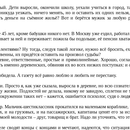
й. Дети выросли, окончили школу, уехали учиться в город, та
 никуда уезжать, ничего менять, но и оставить их одних нельзя
ять деньги на съёмное жильё? Вот и берётся мужик за любую р
45 лет, кроме бабушки никого нет. В Москву уже ездил, работа
ает за ней и переживает: пожила бы подольше, её пенсии хватает
ентяями? Ну тогда, следуя такой логике, нужно всё бросить, ехат
ственны, их придётся оставить на произвол судьбы?
вне, ответственные, простые и прямолинейные. Хорошо, согласн
ть именно деревенских, обвиняя их во всех низких поступках: и 
обидела. А газету всё равно люблю и любить не перестану.
. Просто я, как уже сказала, выросла в деревне, но всю сознат
ду жизни. Подлостей не делала, никому не завидую, сплетни не 
окружении таких нет – кажется, ошибается психолог, судя о людя
. Мальчик-шестиклассник прокатился на маленьком кораблике, 
ях, и на грузовых, и на пассажирских, капитаны ценят его за и
моей молодости – друг, товарищ и брат. Надо ли уточнять, что э
 еле сводят концы с концами и мечтают, надеются, что ситуация