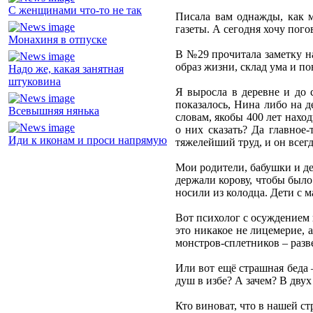
С женщинами что-то не так
Писала вам однажды, как м
газеты. А сегодня хочу пого
Монахиня в отпуске
В №29 прочитала заметку на
образ жизни, склад ума и по
Надо же, какая занятная
штуковина
Я выросла в деревне и до 
показалось, Нина либо на д
Всевышняя нянька
словам, якобы 400 лет нахо
о них сказать? Да главное-
Иди к иконам и проси напрямую
тяжелейший труд, и он всег
Мои родители, бабушки и де
держали корову, чтобы было 
носили из колодца. Дети с м
Вот психолог с осуждением 
это никакое не лицемерие, 
монстров-сплетников – разв
Или вот ещё страшная беда –
душ в избе? А зачем? В двух
Кто виноват, что в нашей ст