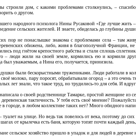
ы строили дом, с какими проблемами столкнулись, – спасибо
ворить о другом.
шего народного психолога Нины Русаковой «Где лучше жить – в
ведение сельских жителей. И знаете, обиделась до глубины души
сих пор не понаслышке знакома с проблемами села – там живут
еревенских обижена, либо, живя в благополучной Франции, не 
дились под гнётом крепостного рабства и стали сплошь сплетни
то – люди жили на своей земле, кормились ею и кормили други
да был уважаемым, а Нина его, получается, принизила.
душки были бескорыстными тружениками. Люди работали в колхо
своё молоко, пару поросят, обрабатывали огород – а это очень т
алых лет знали, что такое труд, но трудились-то для себя. И вдру
написала о своей родственнице Тамарке, простой женщине из сел
а деревенская тактичность. У тебя есть своё мнение? Пожалуйста
е в городе, в любом коллективе таких нет? Много обидного напи
 туалет на улице. Но ведь так повелось от века, поэтому до си
 шагах от крылечка есть баня, которую топят почти каждый день
ране сельское хозяйство пришло в упадок и для людей в деревне