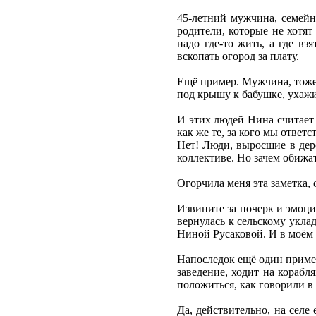
45-летний мужчина, семейны
родители, которые не хотят
надо где-то жить, а где вз
вскопать огород за плату.
Ещё пример. Мужчина, тоже 
под крышу к бабушке, ухажив
И этих людей Нина считает л
как же те, за кого мы ответ
Нет! Люди, выросшие в дере
коллективе. Но зачем обижа
Огорчила меня эта заметка, 
Извините за почерк и эмоции
вернулась к сельскому укла
Ниной Русаковой. И в моём 
Напоследок ещё один пример
заведение, ходит на корабл
положиться, как говорили в 
Да, действительно, на селе