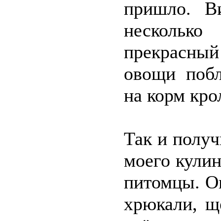
пришло. В
несколько
прекрасны
овощи побл
на корм кро
Так и полу
моего кули
питомцы. Он
хрюкали, щ