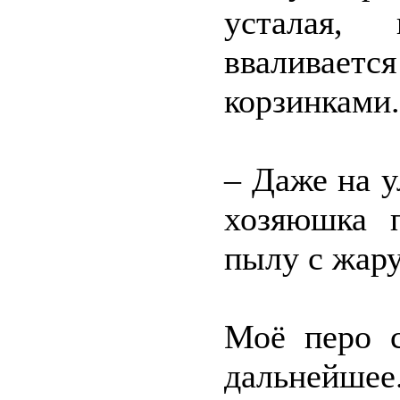
усталая, 
вваливае
корзинками.
– Даже на у
хозяюшка 
пылу с жару
Моё перо с
дальнейшее