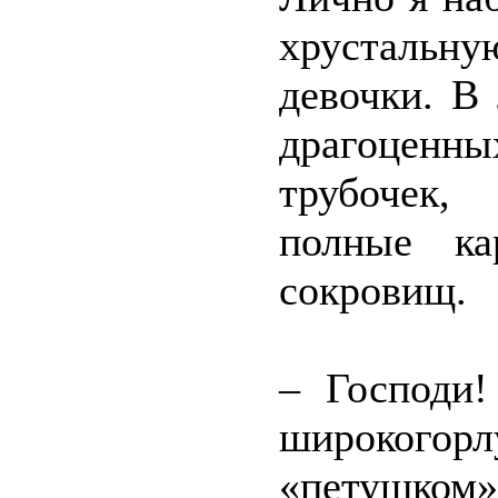
хрустальн
девочки. В
драгоценны
трубочек,
полные ка
сокровищ.
– Господи!
широког
«петушком