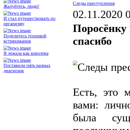
Следы преступления
Жалуйтесь, люди!
02.11.2020 
И стал путешествовать по
организму
Поросёнку 
Поделитесь техникой
спасибо
встряхивания
Я лежала как королева
Поставили пять разных
диагнозов
Есть, это 
вами: личн
была сущ