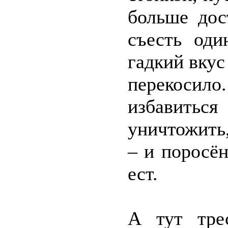
больше дос
съесть оди
гадкий вкус
перекоси
избавитьс
уничтожить,
– и поросён
ест.
А тут тре