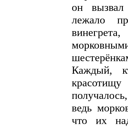
он вызвал
лежало пр
винегре
морковным
шестерёнк
Каждый, к
красотищу
получалось
ведь морко
что их на