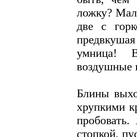
ложку? Мало
две с горк
предвкушая
умница! 
воздушные 
Блины выхо
хрупкими к
пробовать.
стопкой, п