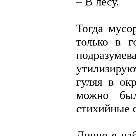
– В лесу.
Тогда мусо
только в г
подразу
утилизирую
гуляя в ок
можно был
стихийные с
Лично я наб