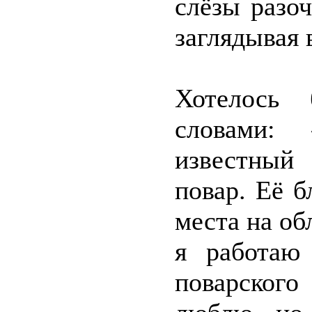
слёзы разо
заглядывая 
Хотелось 
словами: 
известный
повар. Её 
места на об
я работаю
поварског