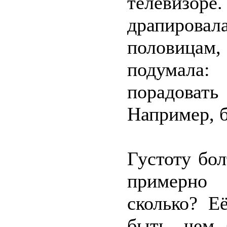
телевизоре.
драпировал
половица
подумала
порадоват
Например, б
Густоту бо
примерно 
сколько? Е
быть, чем