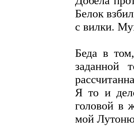
Добела про
Белок взбил
с вилки. М
Беда в том
заданной т
рассчитанн
Я то и дел
головой в ж
мой Лутоню