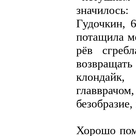
значилось
Гудочкин, 
потащила м
рёв сгреб
возвращат
клондайк
главврачо
безобразие, 
Хорошо пом