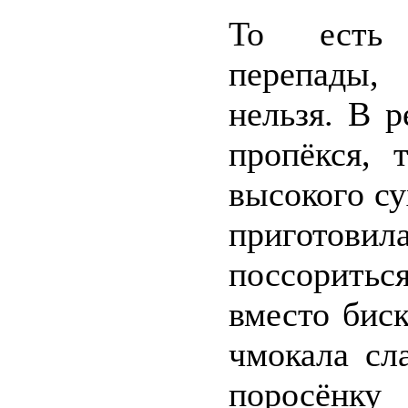
То есть 
перепады,
нельзя. В 
пропёкся, 
высокого су
приготови
поссоритьс
вместо бис
чмокала сл
поросёнку