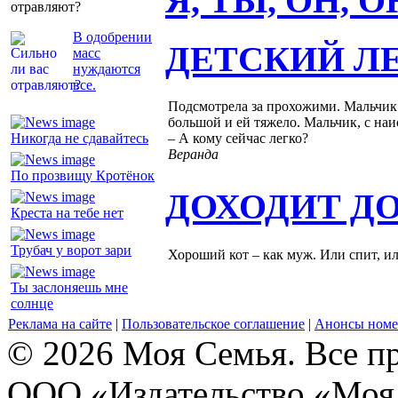
Я, ТЫ, ОН, 
отравляют?
В одобрении
ДЕТСКИЙ Л
масс
нуждаются
все.
Подсмотрела за прохожими. Мальчик п
большой и ей тяжело. Мальчик, с на
Никогда не сдавайтесь
– А кому сейчас легко?
Веранда
По прозвищу Кротёнок
ДОХОДИТ Д
Креста на тебе нет
Трубач у ворот зари
Хороший кот – как муж. Или спит, и
Ты заслоняешь мне
солнце
Реклама на сайте
|
Пользовательское соглашение
|
Анонсы номе
© 2026 Моя Семья. Все п
ООО «Издательство «Моя 