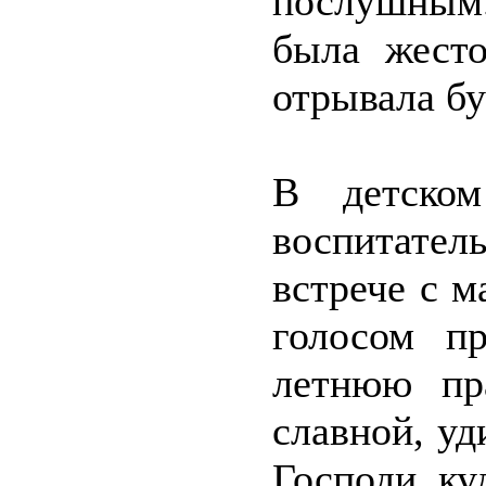
послушным.
была жесто
отрывала б
В детско
воспитател
встрече с 
голосом пр
летнюю пр
славной, уд
Господи, ку