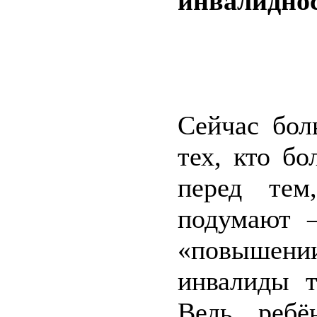
инвалиднос
Сейчас бо
тех, кто бо
перед тем
подумают 
«повышении
инвалиды т
Ведь ребё