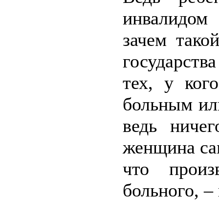
инвалидом 
зачем тако
государств
тех, у ког
больным или
ведь ниче
женщина сам
что произ
больного, –