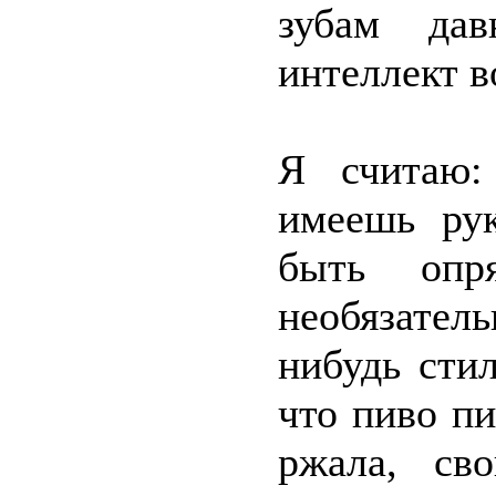
зубам дав
интеллект в
Я считаю:
имеешь рук
быть опря
необязатель
нибудь стил
что пиво пи
ржала, св