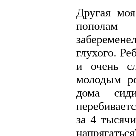
Другая моя
пополам 
заберемен
глухого. Ре
и очень сл
молодым ро
дома сид
перебивает
за 4 тысячи
напрягатьс