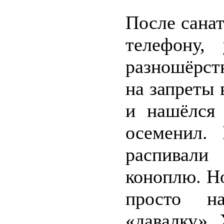
После сана
телефону,
разношёрст
на запреты 
и нашёлся 
осеменил. 
распивали
коноплю. Н
просто н
«давалку».