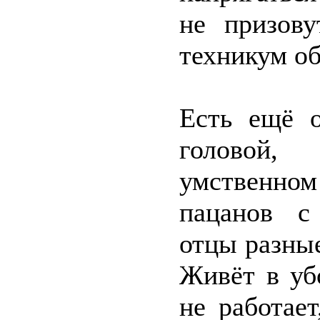
не призову
техникум об
Есть ещё о
головой,
умственно
пацанов с
отцы разные
Живёт в уб
не работае