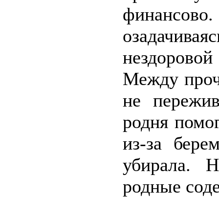
финансов
озадачива
нездоровой
Между прочи
не пережив
родня помог
из-за бере
убирала. 
родные соде