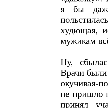
я бы даж
польстилас
худющая, и
мужикам всё
Ну, сбылас
Врачи были 
окучивая-п
не пришло н
принял уч