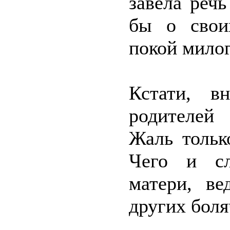
завела реч
бы о свои
покой милог
Кстати, в
родителей
Жаль тольк
Чего и сл
матери, ве
других боля