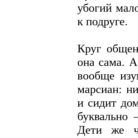
убогий мало
к подруге.
Круг общен
она сама. 
вообще изу
марсиан: ни
и сидит до
буквально 
Дети же ч