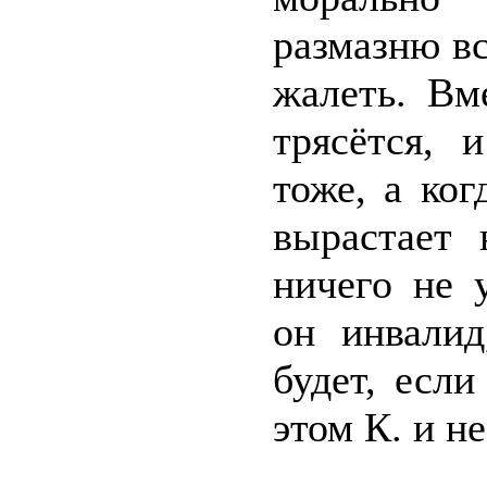
размазню вс
жалеть. Вм
трясётся, 
тоже, а ког
вырастает 
ничего не 
он инвали
будет, есл
этом К. и не