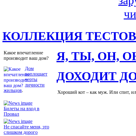
КОЛЛЕКЦИЯ ТЕСТО
Я, ТЫ, ОН, 
Какое впечатление
производит ваш дом?
Дом
ДОХОДИТ Д
воплощает
черты
личности
жильцов
.
Хороший кот – как муж. Или спит, и
Билеты на вход в
Провал
Не спасайте меня, это
слишком дорого