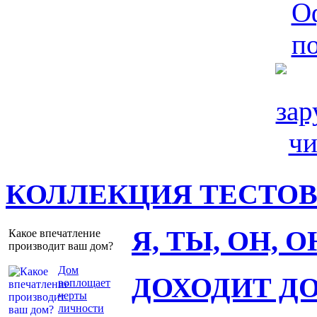
КОЛЛЕКЦИЯ ТЕСТО
Я, ТЫ, ОН, 
Какое впечатление
производит ваш дом?
Дом
ДОХОДИТ Д
воплощает
черты
личности