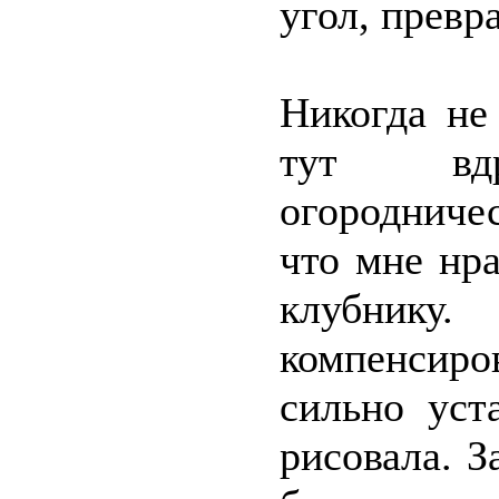
угол, превр
Никогда не
тут вдр
огородниче
что мне нр
клубник
компенсиро
сильно уст
рисовала. З