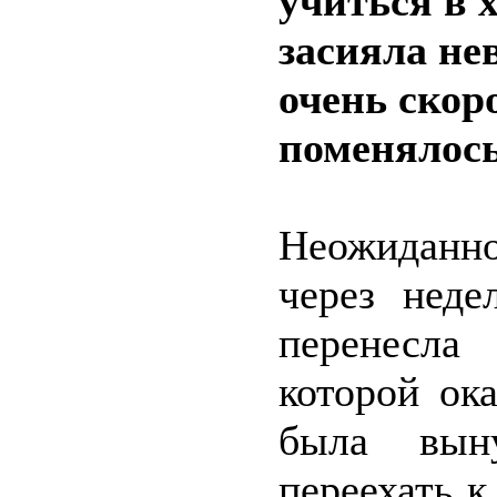
учиться в 
засияла н
очень скор
поменялось
Неожиданн
через нед
перенесла
которой ок
была вын
переехать к