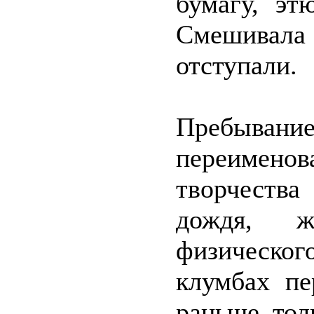
бумагу, эт
Смешивала
отступали.
Пребывани
переимено
творчества
дождя, 
физическог
клумбах пе
раньше тол