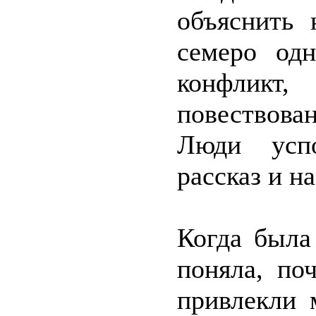
объяснить
семеро од
конфликт
повествова
Люди успо
рассказ и н
Когда была
поняла, по
привлекли 