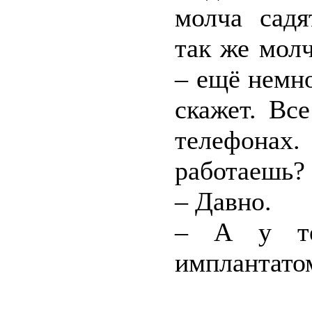
молча садя
так же молч
– ещё немно
скажет. Вс
телефонах
работаешь?
– Давно.
– А у те
имплантато