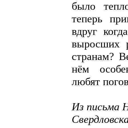
было тепл
теперь при
вдруг когд
выросших р
странам? В
нём особе
любят погов
Из письма 
Свердловск