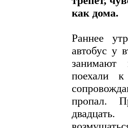
трепет, чу
как дома.
Раннее ут
автобус у 
занимают 
поехали к
сопровожд
пропал. П
двадцать
возмущатьс