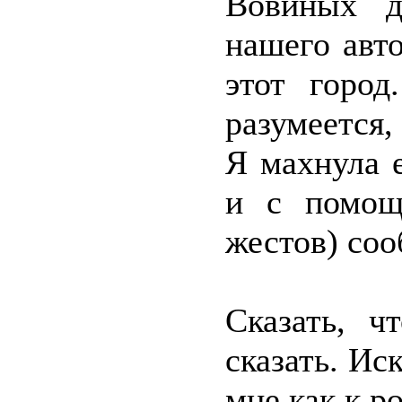
Вовиных д
нашего авто
этот город
разумеется,
Я махнула 
и с помощ
жестов) соо
Сказать, ч
сказать. Ис
мне как к р