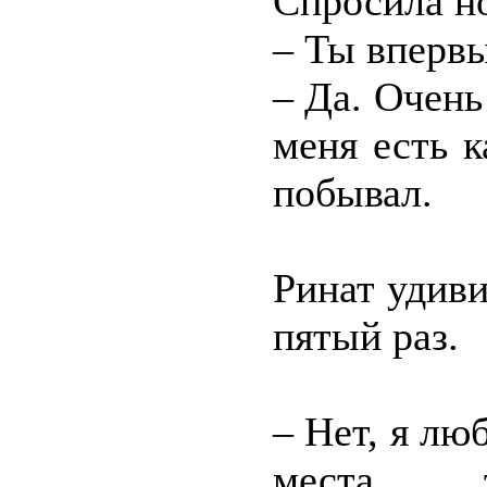
Спросила но
– Ты впервы
– Да. Очен
меня есть к
побывал.
Ринат удиви
пятый раз.
– Нет, я л
места, 