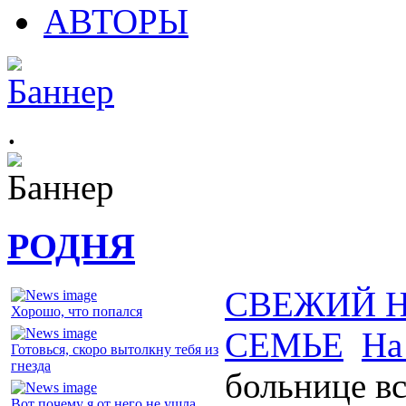
АВТОРЫ
.
РОДНЯ
СВЕЖИЙ 
Хорошо, что попался
СЕМЬЕ
На
Готовься, скоро вытолкну тебя из
гнезда
больнице вс
Вот почему я от него не ушла