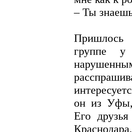
– Ты знаешь
Пришлось 
группе у
наруше
расспрашива
интересуетс
он из Уфы,
Его друзья
Краснодара