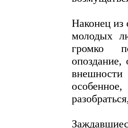
Наконец из 
молодых л
громко по
опоздание,
внешност
особенно
разобраться
Заждавши