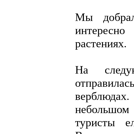
Мы добрал
интересно
растениях.
На след
отправила
верблюда
небольшо
туристы е