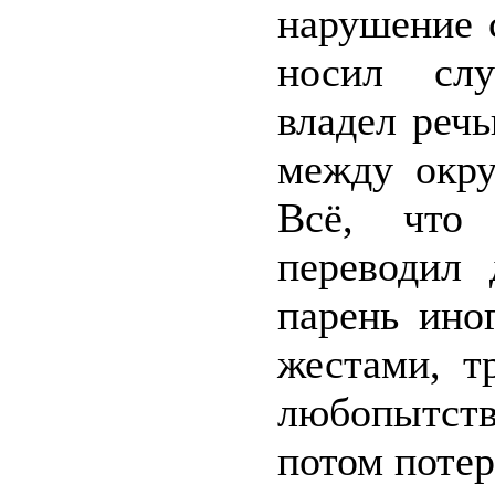
нарушение 
носил слу
владел реч
между окр
Всё, что
переводил 
парень ино
жестами, т
любопытств
потом потер