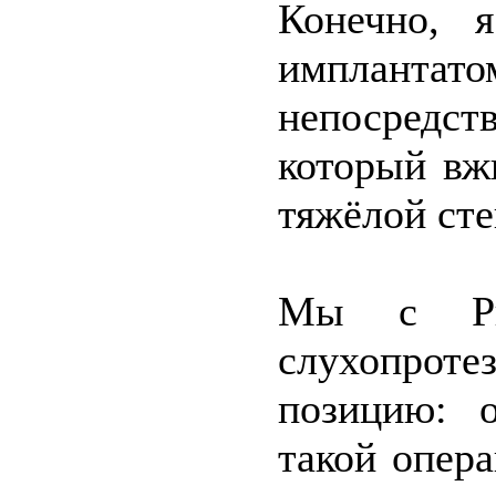
Конечно, 
имплантат
непосредс
который вж
тяжёлой сте
Мы с Рин
слухопрот
позицию: о
такой опера