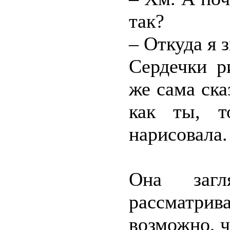
так?
– Откуда я 
Сердечки р
же сама ска
как ты, т
нарисовала
Она загл
рассматри
возможно, ч