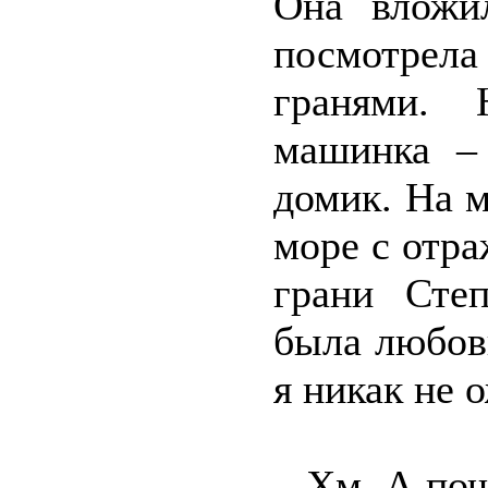
Она вложи
посмотрела
гранями. 
машинка – 
домик. На 
море с отр
грани Степ
была любов
я никак не 
– Хм. А по