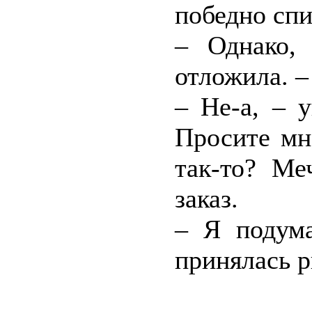
победно спи
– Однако,
отложила. –
– Не-а, – 
Просите мн
так-то? М
заказ.
– Я подума
принялась р