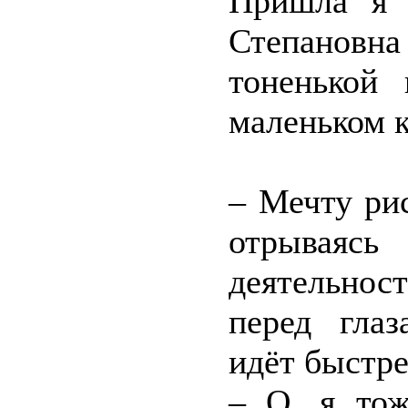
Пришла я 
Степановн
тоненькой 
маленьком 
– Мечту ри
отрывая
деятельност
перед глаз
идёт быстре
– О, я тож