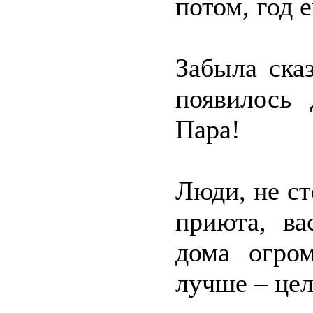
потом, год 
Забыла ска
появилось 
Пара!
Люди, не ст
приюта, ва
дома огро
лучше – цел