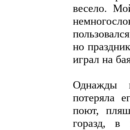
весело. Мо
немногос
пользовался
но праздник
играл на ба
Однажды 
потеряла е
поют, пляш
горазд, в