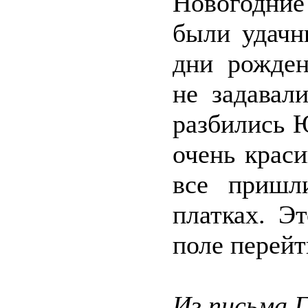
Новогодние
были удачн
дни рожден
не задавал
разбились 
очень крас
все пришл
платках. Э
поле перейт
Из письма 