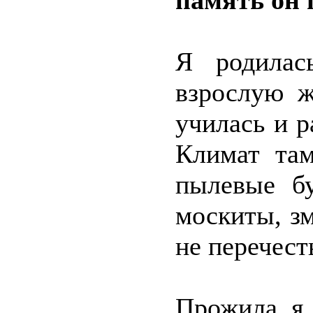
память он 
Я родилас
взрослую ж
училась и р
Климат там
пылевые б
москиты, з
не перечест
Прожила я 