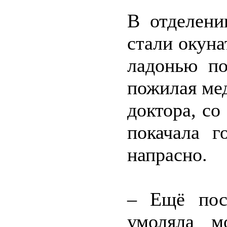
В отделени
стали окунат
ладонью по
пожилая мед
доктора, со
покачала г
напрасно.
– Ещё пос
умоляла м