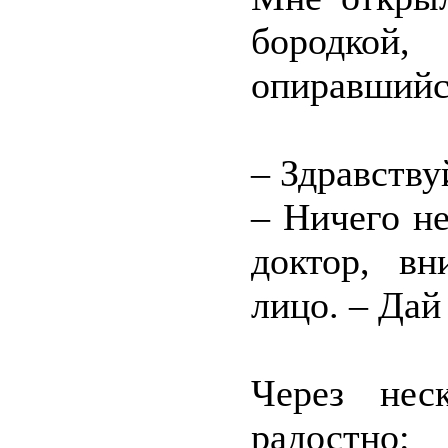
бородкой
опиравшийс
– Здравств
– Ничего не
доктор, вн
лицо. – Дай
Через нес
радостно: