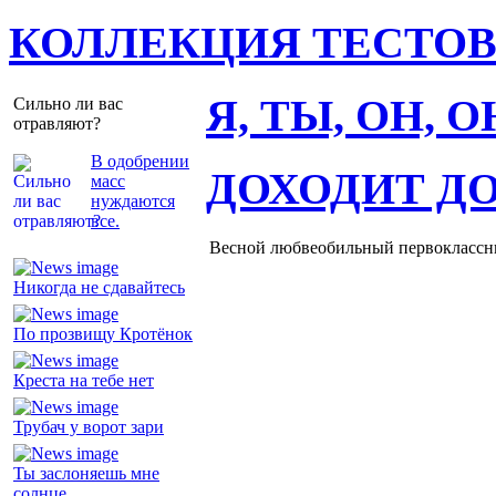
КОЛЛЕКЦИЯ ТЕСТО
Я, ТЫ, ОН, 
Сильно ли вас
отравляют?
В одобрении
ДОХОДИТ Д
масс
нуждаются
все.
Весной любвеобильный первоклассник
Никогда не сдавайтесь
По прозвищу Кротёнок
Креста на тебе нет
Трубач у ворот зари
Ты заслоняешь мне
солнце