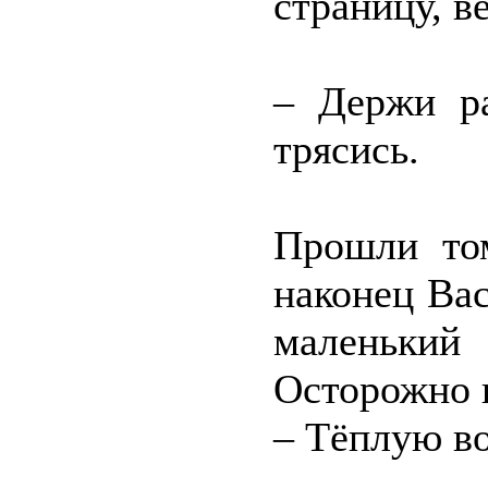
страницу, в
– Держи ра
трясись.
Прошли том
наконец Ва
маленький 
Осторожно в
– Тёплую во