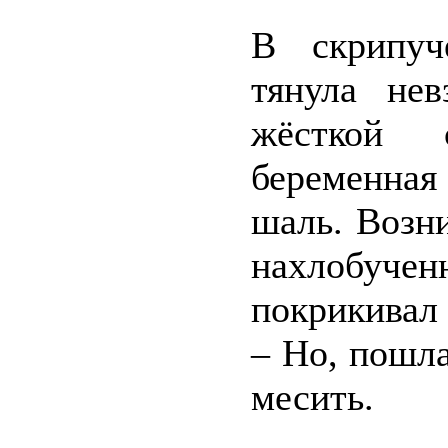
В скрипуч
тянула нев
жёсткой 
беременная
шаль. Возн
нахлобуч
покрикивал
– Но, пошла
месить.