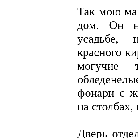
Так мою ма
дом. Он н
усадьбе, 
красного ки
могучие 
обледенел
фонари с ж
на столбах,
Дверь отде