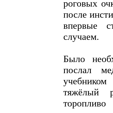
роговых оч
после инсти
впервые с
случаем.
Было необ
послал ме
учебником
тяжёлый р
тороплив