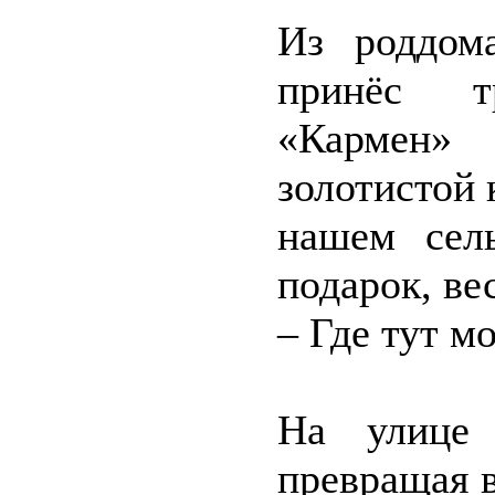
Из роддом
принёс т
«Кармен»
золотистой 
нашем сел
подарок, ве
– Где тут м
На улице 
превращая в