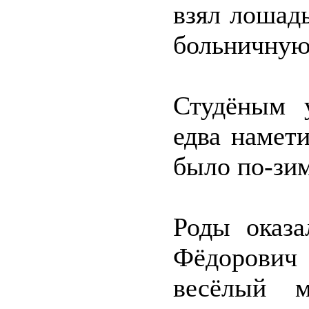
взял лошад
больничну
Студёным у
едва намет
было по-зим
Роды оказа
Фёдорович
весёлый м