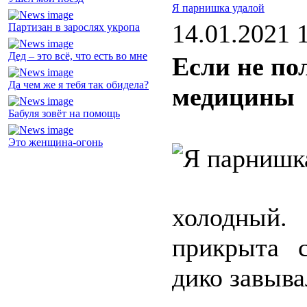
Я парнишка удалой
14.01.2021 
Партизан в зарослях укропа
Дед – это всё, что есть во мне
Если не пол
Да чем же я тебя так обидела?
медицины
Бабуля зовёт на помощь
Это женщина-огонь
холодный.
прикрыта 
дико завыва