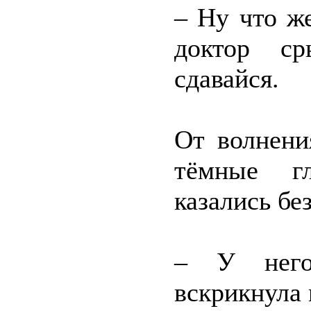
– Ну что ж
доктор с
сдавайся.
От волнени
тёмные гл
казались бе
– У него
вскрикнула 