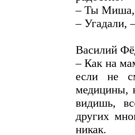
– Ты Миша,
– Угадали, 
Василий Фё
– Как на ма
если не с
медицины, н
видишь, вс
других мно
никак.