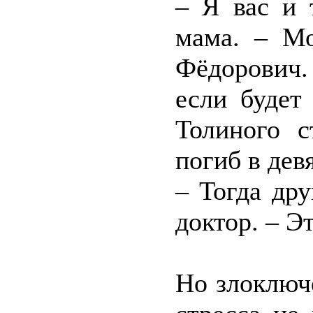
– Я вас и 
мама. – Мо
Фёдорович.
если будет
Толиного с
погиб в дев
– Тогда дру
доктор. – Эт
Но злоключ