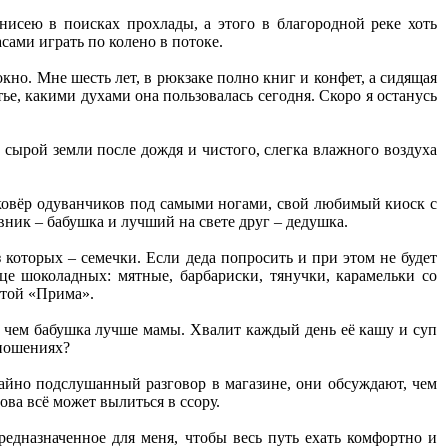
исею в поисках прохлады, а этого в благородной реке хоть
асами играть по колено в потоке.
окно. Мне шесть лет, в рюкзаке полно книг и конфет, а сидящая
е, какими духами она пользовалась сегодня. Скоро я останусь
, сырой земли после дождя и чистого, слегка влажного воздуха
, ковёр одуванчиков под самыми ногами, свой любимый киоск с
ник – бабушка и лучший на свете друг – дедушка.
 которых – семечки. Если деда попросить и при этом не будет
це шоколадных: мятные, барбариски, тянучки, карамельки со
ретой «Прима».
, чем бабушка лучше мамы. Хвалит каждый день её кашу и суп
тношениях?
чайно подслушанный разговор в магазине, они обсуждают, чем
нова всё может вылиться в ссору.
предназначенное для меня, чтобы весь путь ехать комфортно и