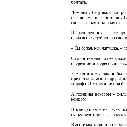
болтать.
Дом дед с бабушкой построи
всякие смешные истории. То
где везде паутина и мухи.
На даче дед показывает ири
едим всё съедобное на своём
– Ты белая, как лягушка, – 
Сам он тёмный, даже зимой,
очередной интересный сюжет
У меня и в мыслях не было 
предполагаемые подруги не
жирафа. И с ними нельзя бы
А поздним вечером – фильм
концом.
После фильмов на часах об
существуют диеты, а здесь 
Вместе мы ходили на ярмарк