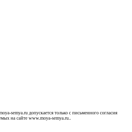
ya-semya.ru допускается только с письменного согласия
аемых на сайте www.moya-semya.ru..