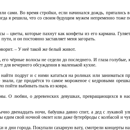
ли сами. Во время стройки, если начинался дождь, прятались в 
гда я решила, что со своим будущим мужем непременно тоже по
сы – цветы, которые пахнут как конфеты из его кармана. Гуляе
 пути, и он постоянно заставляет меня загорать.
говорит. – У неё такой же белый живот.
 его чёрные волосы не седели до последнего. И глаза голубые,
 для вечернего обсуждения в маленькой кухне.
найти подруг и с ними кататься на роликах или заниматься пр
 знали, где продаётся то самое мороженое с кедровыми орешка
ло пойти выбивать пыль из ковра.
ы. О любви, о деревенских девушках, превращающихся в наст
ычно двенадцать ночи, бабушка давно спит, а дед с лукавой у
мы едим свой ночной омлет или даже бутерброды с колбасой и чу
и и дни города. Покупали сахарную вату, смотрели концерты на