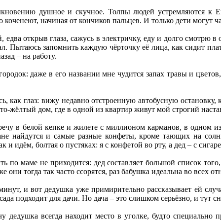
ыкновению душное и скучное. Толпы людей устремляются к Ен
о коченеют, начиная от кончиков пальцев. И только дети могут ч
, едва открыв глаза, сажусь в электричку, еду и долго смотрю в 
л. Пытаюсь запомнить каждую чёрточку её лица, как сидит плать
азад – на работу.
городок: даже в его названии мне чудится запах травы и цветов
сь, как глаз: вижу недавно отстроенную автобусную остановку
о-жёлтый дом, где в одной из квартир живут мой строгий настав
речу в белой кепке и жилете с миллионом карманов, в одном из
ане найдутся и самые разные конфеты, кроме тающих на солн
и идём, болтая о пустяках: я с конфетой во рту, а дед – с сига
ь по маме не приходится: дед составляет большой список того
 же они тогда так часто ссорятся, раз бабушка идеальна во всех о
 минут, и вот дедушка уже примирительно рассказывает ей слу
сада подходит для дачи. Но дача – это слишком серьёзно, и тут с
чу дедушка всегда находит место в уголке, будто специально 