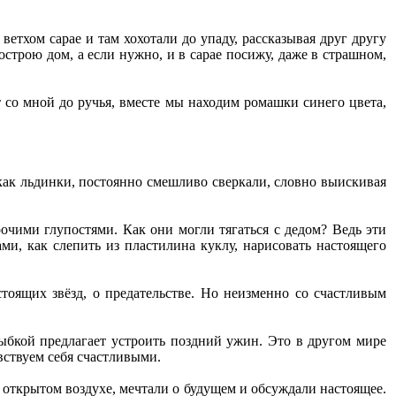
ветхом сарае и там хохотали до упаду, рассказывая друг другу
строю дом, а если нужно, и в сарае посижу, даже в страшном,
т со мной до ручья, вместе мы находим ромашки синего цвета,
 как льдинки, постоянно смешливо сверкали, словно выискивая
очими глупостями. Как они могли тягаться с дедом? Ведь эти
ми, как слепить из пластилина куклу, нарисовать настоящего
оящих звёзд, о предательстве. Но неизменно со счастливым
лыбкой предлагает устроить поздний ужин. Это в другом мире
вствуем себя счастливыми.
 открытом воздухе, мечтали о будущем и обсуждали настоящее.