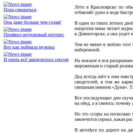
Лето в Красноярске по об
Пора смываться
отбавляй: руки в воде быстр
Она даже больше чем голая!
В один из таких летних дней
напротив мама читает журна
в Дивногорске, а она уедет н
Проявил нездоровый интерес
Тем не менее я люблю этот 
Вот как поймала мужика
набережной.
И опять всё закончилось сексом
На вокзале я вся раскрываю
мороженым и старый розоват
Дед всегда шёл к нам навст
свидетелей, в том же карм
смешным именем «Дуня». Так 
Все последующие дни скучат
на обед, а я смеюсь: почему
Но это ссоры на несколько
закончится сериал, какая рас
В автобусе по дороге на да