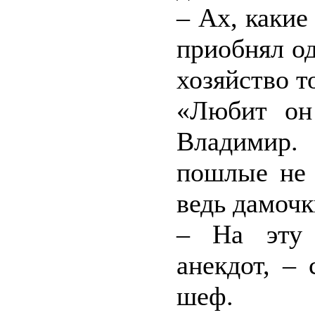
– Ах, какие
приобнял од
хозяйство т
«Любит он
Владимир.
пошлые не 
ведь дамочк
– На эту 
анекдот, –
шеф.