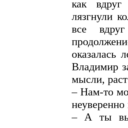
как вдруг
лязгнули к
все вдруг
продолжен
оказалась 
Владимир за
мысли, раст
– Нам-то м
неуверенно 
– А ты вы