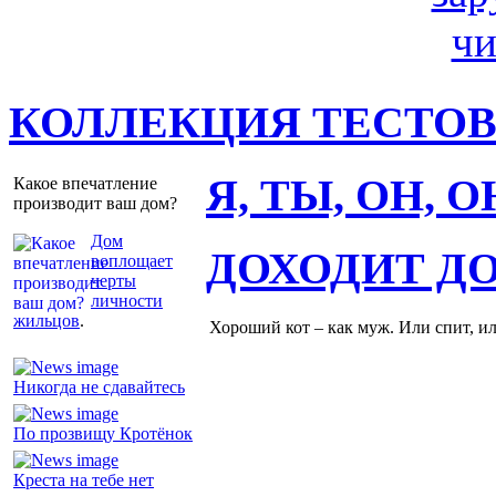
КОЛЛЕКЦИЯ ТЕСТО
Я, ТЫ, ОН, 
Какое впечатление
производит ваш дом?
Дом
ДОХОДИТ Д
воплощает
черты
личности
жильцов
.
Хороший кот – как муж. Или спит, и
Никогда не сдавайтесь
По прозвищу Кротёнок
Креста на тебе нет