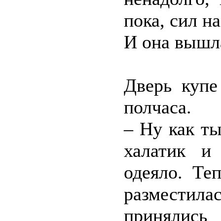
пока, сил н
И она вышла
Дверь купе
полчаса.
– Ну как ты
халатик и
одеяло. Те
разместил
принялис