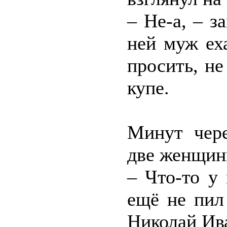
– Не-а, – з
ней муж ех
просить, н
купе.
Минут чере
две женщин
– Что-то у 
ещё не пил
Николай Ив