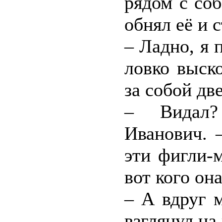
рядом с соб
обнял её и 
– Ладно, я 
ловко выск
за собой две
– Видал?
Иванович. 
эти фигли-
вот кого он
– А вдруг 
взглянул на