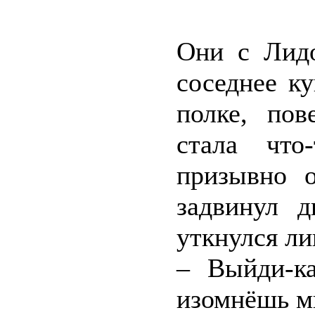
Они с Лид
соседнее к
полке, по
стала что
призывно о
задвинул д
уткнулся ли
– Выйди-ка
изомнёшь мн