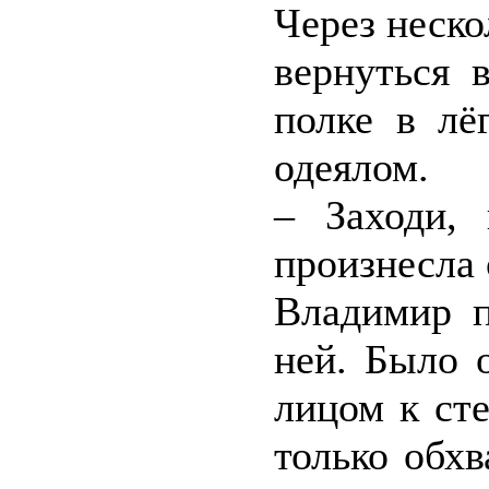
Через неск
вернуться 
полке в лё
одеялом.
– Заходи, 
произнесла 
Владимир п
ней. Было 
лицом к ст
только обхв