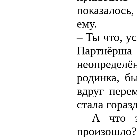
показалось,
ему.
– Ты что, у
Партнёр
неопределё
родинка, б
вдруг пере
стала гораз
– А что э
произошло?