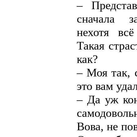
– Представ
сначала з
нехотя всё
Такая страс
как?
– Моя так, 
это вам уда
– Да уж ко
самодовольн
Вова, не п