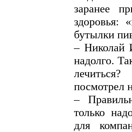
заранее пр
здоровья: 
бутылки пив
– Николай 
надолго. Та
лечиться?
посмотрел н
– Правиль
только над
для компа