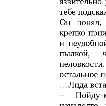
язвительно
тебе подска
Он понял,
крепко приж
и неудобно
пылкой, 
неловкост
остальное п
…Лида встал
– Пойду-
ненадолго,