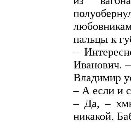
из ваго
полуобер
любовника
пальцы к гу
– Интересн
Иванович. –
Владимир у
– А если и 
– Да, – хм
никакой. Ба