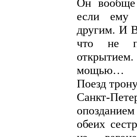
Он вообще
если ему 
другим. И 
что не п
открытием.
мощью…
Поезд трону
Санкт-П
опозданием
обеих сест