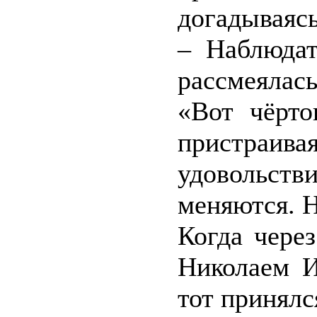
догадываясь
– Наблюдат
рассмеялась
«Вот чёрто
пристраива
удовольс
меняются. Н
Когда чере
Николаем И
тот принялс