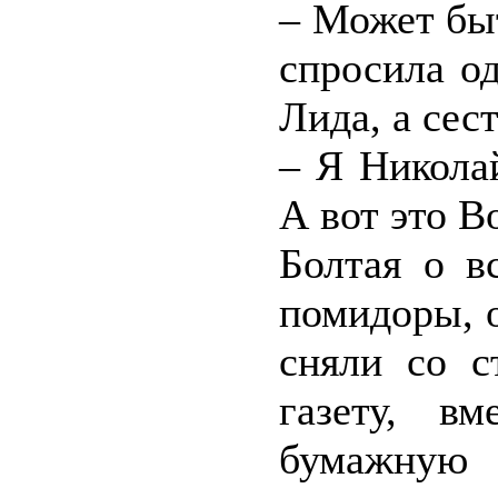
– Может бы
спросила о
Лида, а сес
– Я Николай
А вот это В
Болтая о в
помидоры, 
сняли со с
газету, в
бумажну