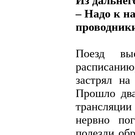
Из дальнег
– Надо к н
проводники
Поезд вы
расписани
застрял на
Прошло два
трансляци
нервно пог
полезли обр