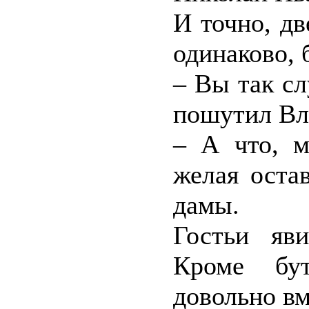
И точно, д
одинаково, 
– Вы так сл
пошутил Вл
– А что, м
желая оста
дамы.
Гостьи яв
Кроме бу
довольно вм