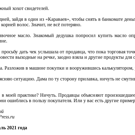
жный хохот свидетелей.
 дней, зайдя в один из «Караваев», чтобы снять в банкомате де
 корней волос. Значит, не всё потеряно.
ивочное масло. Знакомый дедушка попросил купить масло опр
ине.
 просьбу дать чек услышала от продавца, что пока торговая точ
овести выходные на речке, заодно взяла и другие продукты для 
. Разложив в машине покупки и вооружившись калькулятором, у
ясняю ситуацию. Дама по ту сторону прилавка, ничуть не смутив
й в моей практике? Ничуть. Продавцы объясняют произошедшее
они ошиблись в пользу покупателя. Или у вас есть другие приме
ой
ress.ru
ль 2021 года