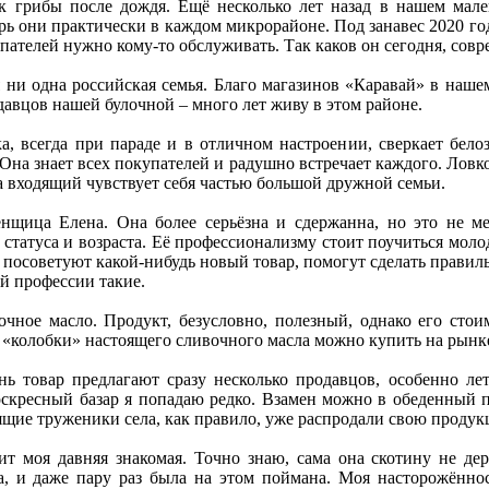
ак грибы после дождя. Ещё несколько лет назад в нашем мал
ерь они практически в каждом микрорайоне. Под занавес 2020 г
ателей нужно кому-то обслуживать. Так каков он сегодня, сов
ся ни одна российская семья. Благо магазинов «Каравай» в наше
давцов нашей булочной – много лет живу в этом районе.
а, всегда при параде и в отличном настроении, сверкает бело
Она знает всех покупателей и радушно встречает каждого. Ловко
а входящий чувствует себя частью большой дружной семьи.
енщица Елена. Она более серьёзна и сдержанна, но это не м
 статуса и возраста. Её профессионализму стоит поучиться моло
а посоветуют какой-нибудь новый товар, помогут сделать прави
ой профессии такие.
ное масло. Продукт, безусловно, полезный, однако его стоим
«колобки» настоящего сливочного масла можно купить на рынк
ь товар предлагают сразу несколько продавцов, особенно лет
скресный базар я попадаю редко. Взамен можно в обеденный п
ящие труженики села, как правило, уже распродали свою проду
оит моя давняя знакомая. Точно знаю, сама она скотину не де
, и даже пару раз была на этом поймана. Моя насторожённост