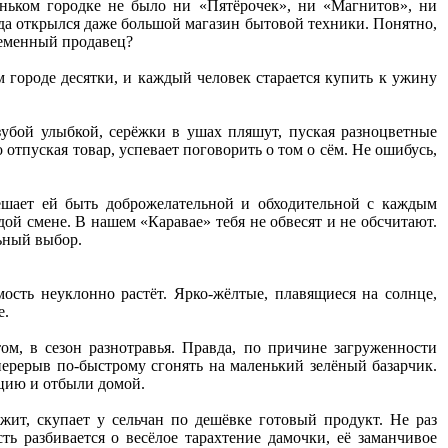
еньком городке не было ни «Пятёрочек», ни «Магнитов», ни
ода открылся даже большой магазин бытовой техники. Понятно,
ременный продавец?
м городе десятки, и каждый человек старается купить к ужину
зубой улыбкой, серёжки в ушах пляшут, пуская разноцветные
 отпуская товар, успевает поговорить о том о сём. Не ошибусь,
ешает ей быть доброжелательной и обходительной с каждым
дой смене. В нашем «Каравае» тебя не обвесят и не обсчитают.
льный выбор.
ость неуклонно растёт. Ярко-жёлтые, плавящиеся на солнце,
е.
ом, в сезон разнотравья. Правда, по причине загруженности
ерерыв по-быстрому сгонять на маленький зелёный базарчик.
кцию и отбыли домой.
ржит, скупает у сельчан по дешёвке готовый продукт. Не раз
ь разбивается о весёлое тарахтение дамочки, её заманчивое