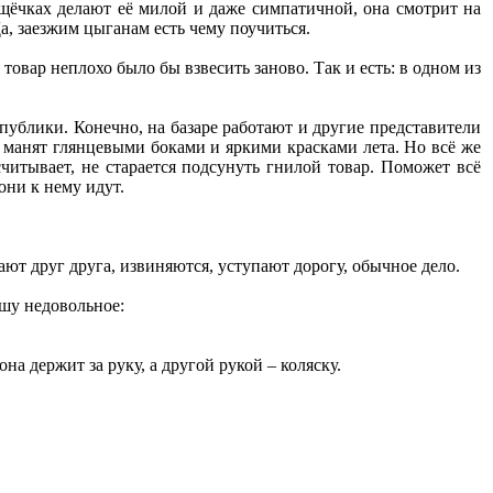
щёчках делают её милой и даже симпатичной, она смотрит на
, заезжим цыганам есть чему поучиться.
овар неплохо было бы взвесить заново. Так и есть: в одном из
ублики. Конечно, на базаре работают и другие представители
 манят глянцевыми боками и яркими красками лета. Но всё же
итывает, не старается подсунуть гнилой товар. Поможет всё
они к нему идут.
ают друг друга, извиняются, уступают дорогу, обычное дело.
шу недовольное:
а держит за руку, а другой рукой – коляску.