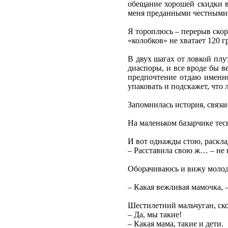
обещание хорошей скидки в
меня преданными честными г
Я тороплюсь – перерыв скор
«колобков» не хватает 120 г
В двух шагах от ловкой плу
диаспоры, и все вроде бы 
предпочтение отдаю именно
упаковать и подскажет, что 
Запомнилась история, связан
На маленьком базарчике тес
И вот однажды стою, раскл
– Расставила свою ж… – не 
Оборачиваюсь и вижу молодую
– Какая вежливая мамочка, –
Шестилетний мальчуган, ск
– Да, мы такие!
– Какая мама, такие и дети.