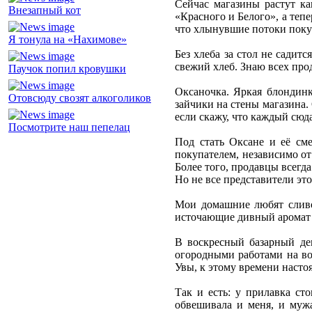
Сейчас магазины растут к
Внезапный кот
«Красного и Белого», а теп
что хлынувшие потоки покуп
Я тонула на «Нахимове»
Без хлеба за стол не садит
свежий хлеб. Знаю всех про
Паучок попил кровушки
Оксаночка. Яркая блондинк
Отовсюду свозят алкоголиков
зайчики на стены магазина. 
если скажу, что каждый сюд
Посмотрите наш пепелац
Под стать Оксане и её см
покупателем, независимо от
Более того, продавцы всегд
Но не все представители эт
Мои домашние любят сливоч
источающие дивный аромат 
В воскресный базарный ден
огородными работами на во
Увы, к этому времени насто
Так и есть: у прилавка ст
обвешивала и меня, и мужа