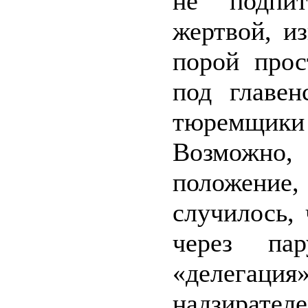
не подпит
жертвой, и
порой прос
под главе
тюремщики 
Возможно
положение, 
случилось,
через па
«делегац
надзирателе