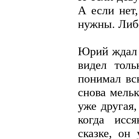
А если нет
нужны. Либо
Юрий ждал 
видел толь
понимал вс
снова мель
уже другая
когда исс
сказке, он