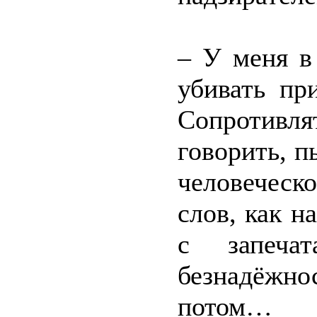
– У меня в
убивать пр
Сопротивля
говорить, п
человеческо
слов, как н
с запеча
безнадёжн
потом…