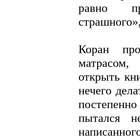
равно п
страшного», 
Коран про
матрасом,
открыть кн
нечего дела
постепенно
пытался н
написанног