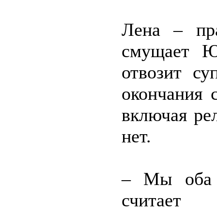
Лена – пра
смущает Ю
отвозит су
окончания 
включая ре
нет.
– Мы оба 
считае