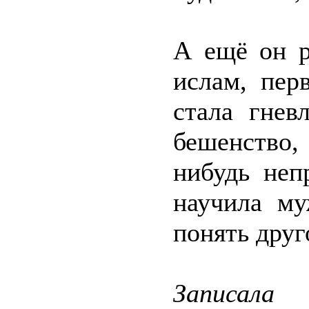
А ещё он р
ислам, пер
стала гнев
бешенство
нибудь неп
научила м
понять друг
Записала