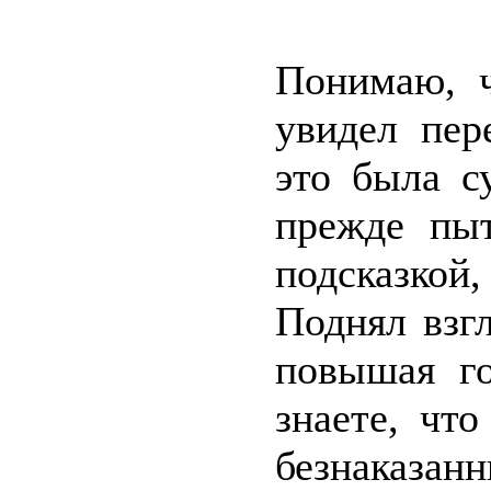
Понимаю, ч
увидел пер
это была с
прежде пыт
подсказкой
Поднял взг
повышая го
знаете, чт
безнаказа