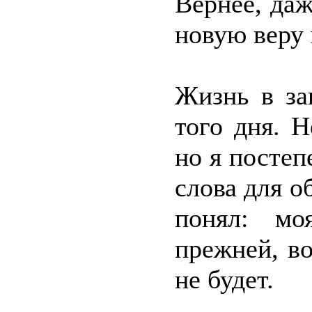
Вернее, даж
новую веру 
Жизнь в за
того дня. Н
но я посте
слова для о
понял: мо
прежней, в
не будет.