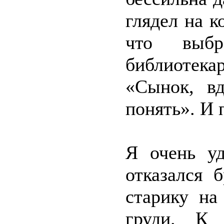
глядел на к
что выб
библиотек
«Сынок, вд
понять». И 
Я очень уд
отказался 
старику на
груди. К