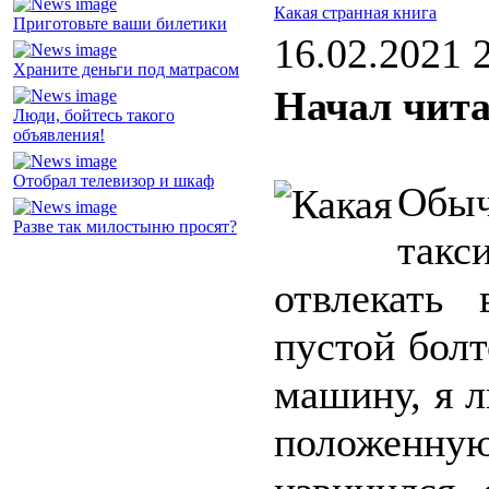
Какая странная книга
Приготовьте ваши билетики
16.02.2021 
Храните деньги под матрасом
Начал чита
Люди, бойтесь такого
объявления!
Отобрал телевизор и шкаф
Обы
Разве так милостыню просят?
такс
отвлекать 
пустой болт
машину, я 
положенн