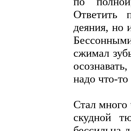
по полной
Ответить 
деяния, но 
Бессонным
сжимал зуб
осознавать
надо что-то
Стал много 
скудной тю
бессильна д