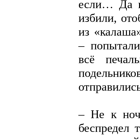
если… Да н
избили, ото
из «калаша
– попытали
всё печал
подельнико
отправились
– Не к ноч
беспредел 