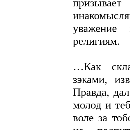
призыв
инакомысля
уважение 
религиям.
…Как скла
зэками, из
Правда, дал
молод и теб
воле за то