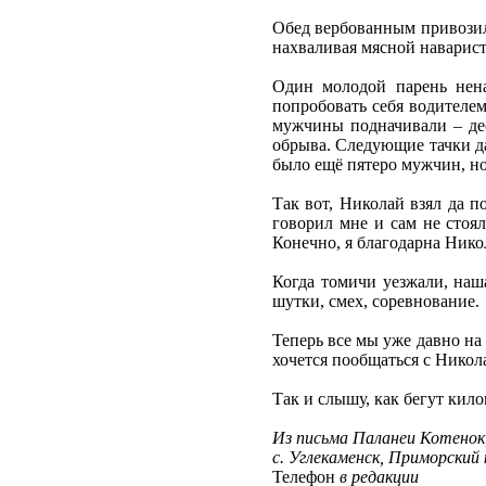
Обед вербованным привозили
нахваливая мясной наварис
Один молодой парень нена
попробовать себя водителем
мужчины подначивали – дес
обрыва. Следующие тачки да
было ещё пятеро мужчин, но
Так вот, Николай взял да п
говорил мне и сам не стоял
Конечно, я благодарна Ник
Когда томичи уезжали, наш
шутки, смех, соревнование.
Теперь все мы уже давно на
хочется пообщаться с Никол
Так и слышу, как бегут ки
Из письма Паланеи Котенок
с. Углекаменск, Приморский 
Телефон
в редакции