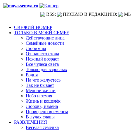
RSS:
ПИСЬМО В РЕДАКЦИЮ:
МЫ
СВЕЖИЙ НОМЕР
ТОЛЬКО В МОЕЙ СЕМЬЕ
Действующие лица
Семейные новости
Любимцы
От нашего стола
Нежный возраст
Все чудеса света
Только для взрослых
Родня
На что жалуетесь
Так не бывает
Мелочи жизни
Небо и земля
Жизнь и кошелёк
Любовь, измена
Проверено временем
В лучах славы
РАЗВЛЕЧЕНИЯ
Весёлая семейка