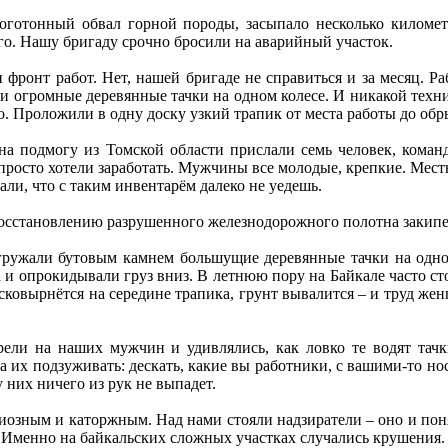
готонный обвал горной породы, засыпало несколько километр
го. Нашу бригаду срочно бросили на аварийный участок.
фронт работ. Нет, нашей бригаде не справиться и за месяц. Р
три огромные деревянные тачки на одном колесе. И никакой техн
до. Проложили в одну доску узкий трапик от места работы до об
на подмогу из Томской области прислали семь человек, кома
росто хотели заработать. Мужчины все молодые, крепкие. Мест
али, что с таким инвентарём далеко не уедешь.
восстановлению разрушенного железнодорожного полотна закипе
ружали бутовым камнем большущие деревянные тачки на одном
 и опрокидывали груз вниз. В летнюю пору на Байкале часто сто
а сковырнётся на середине трапика, грунт вывалится – и труд 
ели на наших мужчин и удивлялись, как ловко те водят тач
а их подзуживать: дескать, какие вы работники, с вашими-то но
у них ничего из рук не выпадет.
озным и каторжным. Над нами стояли надзиратели – оно и поня
 Именно на байкальских сложных участках случались крушения.