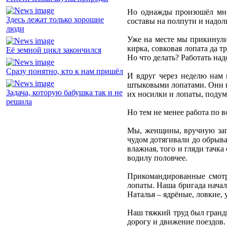
Но однажды произошёл мно
Здесь лежат только хорошие
составы на полпути и надол
люди
Уже на месте мы прикинули 
кирка, совковая лопата да 
Её земной цикл закончился
Но что делать? Работать на
Сразу понятно, кто к нам пришёл
И вдруг через неделю нам 
штыковыми лопатами. Они п
Задача, которую бабушка так и не
их носилки и лопаты, подум
решила
Но тем не менее работа по 
Мы, женщины, вручную заг
чудом дотягивали до обрыва
влажная, того и гляди тачк
водилу половчее.
Прикомандированные смотр
лопаты. Наша бригада начал
Наталья – ядрёные, ловкие, 
Наш тяжкий труд был гранди
дорогу и движение поездов.