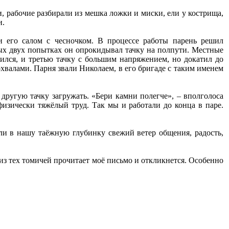
, рабочие разбирали из мешка ложки и миски, ели у кострища,
и.
 его салом с чесночком. В процессе работы парень решил
вых двух попытках он опрокидывал тачку на полпути. Местные
ился, и третью тачку с большим напряжением, но докатил до
хвалами. Парня звали Николаем, в его бригаде с таким именем
о другую тачку загружать. «Бери камни полегче», – вполголоса
 физически тяжёлый труд. Так мы и работали до конца в паре.
ли в нашу таёжную глубинку свежий ветер общения, радость,
 из тех томичей прочитает моё письмо и откликнется. Особенно