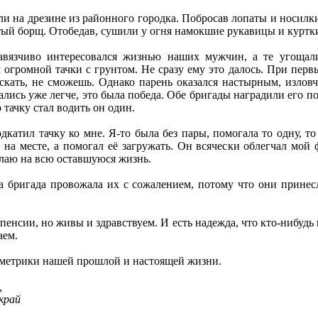
 на дрезине из районного городка. Побросав лопаты и носилки
тый борщ. Отобедав, сушили у огня намокшие рукавицы и куртк
вязчиво интересовался жизнью наших мужчин, а те угощали
 огромной тачки с грунтом. Не сразу ему это далось. При пер
кать, не сможешь. Однако парень оказался настырным, изловч
лись уже легче, это была победа. Обе бригады наградили его по
 тачку стал водить он один.
одкатил тачку ко мне. Я-то была без пары, помогала то одну, т
 на месте, а помогал её загружать. Он всячески облегчал мой
олаю на всю оставшуюся жизнь.
а бригада провожала их с сожалением, потому что они принес
 пенсии, но живы и здравствуем. И есть надежда, что кто-нибудь
аем.
лометрики нашей прошлой и настоящей жизни.
,
край