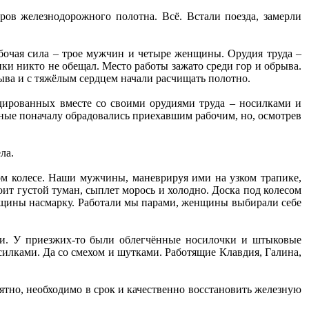
ов железнодорожного полотна. Всё. Встали поезда, замерли
абочая сила – трое мужчин и четыре женщины. Орудия труда –
ики никто не обещал. Место работы зажато среди гор и обрыва.
рыва и с тяжёлым сердцем начали расчищать полотно.
ндированных вместе со своими орудиями труда – носилками и
ные поначалу обрадовались приехавшим рабочим, но, осмотрев
ла.
 колесе. Наши мужчины, маневрируя ими на узком трапике,
ит густой туман, сыплет морось и холодно. Доска под колесом
женщины насмарку. Работали мы парами, женщины выбирали себе
ки. У приезжих-то были облегчённые носилочки и штыковые
силками. Да со смехом и шутками. Работящие Клавдия, Галина,
тно, необходимо в срок и качественно восстановить железную