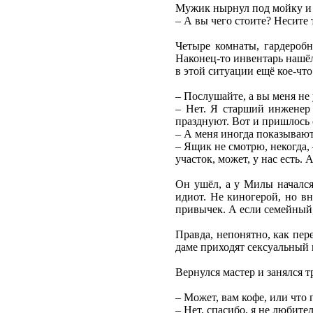
Мужик нырнул под мойку и у
– А вы чего стоите? Несите т
Четыре комнаты, гардеробн
Наконец-то инвентарь нашёл
в этой ситуации ещё кое-что
– Послушайте, а вы меня не
– Нет. Я старший инженер 
празднуют. Вот и пришлось
– А меня иногда показывают
– Ящик не смотрю, некогда, 
участок, может, у нас есть.
Он ушёл, а у Милы начался
идиот. Не киногерой, но в
привычек. А если семейный, 
Правда, непонятно, как пер
даме приходят сексуальный 
Вернулся мастер и занялся 
– Может, вам кофе, или что
– Нет, спасибо, я не любител