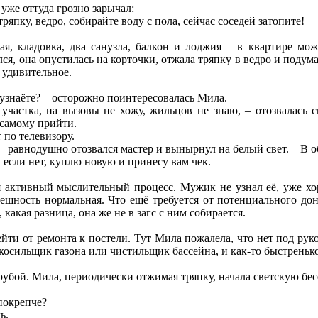
же оттуда грозно зарычал:
ряпку, ведро, собирайте воду с пола, сейчас соседей затопите!
ая, кладовка, два санузла, балкон и лоджия – в квартире мож
ся, она опустилась на корточки, отжала тряпку в ведро и подума
 удивительное.
 узнаёте? – осторожно поинтересовалась Мила.
участка, на вызовы не хожу, жильцов не знаю, – отозвалась 
 самому прийти.
 по телевизору.
– равнодушно отозвался мастер и вынырнул на белый свет. – В о
 А если нет, куплю новую и принесу вам чек.
 активный мыслительный процесс. Мужик не узнал её, уже хор
нешность нормальная. Что ещё требуется от потенциального до
какая разница, она же не в загс с ним собирается.
ейти от ремонта к постели. Тут Мила пожалела, что нет под ру
косильщик газона или чистильщик бассейна, и как-то быстренько
трубой. Мила, периодически отжимая тряпку, начала светскую бес
 покрепче?
ь.