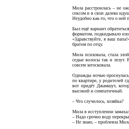
Мила расстроилась – не ожи
сексом и в свои далеко иду
Неудобно как-то, что о не
Был ещё вариант обратитьс
форматом, подкидывало изощ
«Здравствуйте, я ваш папа
братом по отцу.
Мила психовала, стала зло
седые волосы так и лезут. 
совсем затосковала.
Однажды ночью проснулась, 
по квартире, у родителей г
вот придёт Джамшут, котор
высокий и симпатичный.
– Что случилось, хозяйка?
Мила в исступлении замахал
– Надо срочно воду перекрыт
– Не знаю, – проблеяла Мил