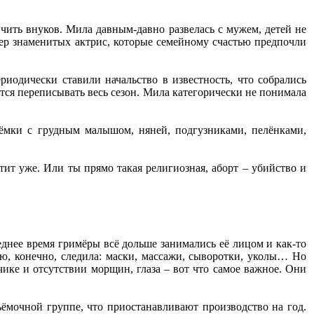
нчить внуков. Мила давным-давно развелась с мужем, детей не
мер знаменитых актрис, которые семейному счастью предпочли
одически ставили начальство в известность, что собрались
ётся переписывать весь сезон. Мила категорически не понимала
ёмки с грудным малышом, няней, подгузниками, пелёнками,
тит уже. Или ты прямо такая религиозная, аборт – убийство и
еднее время гримёры всё дольше занимались её лицом и как-то
ью, конечно, следила: маски, массажи, сыворотки, уколы… Но
чике и отсутствии морщин, глаза – вот что самое важное. Они
ёмочной группе, что приостанавливают производство на год.