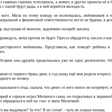
 главных героинь телесериала, а значит, в другие проекты её и б
а с папой будут рады, а к ней вернётся молодость.
кого. Мила по этому поводу не волновалась, любовников и п
моральной и финансовой ответственности нести не будешь, я дел
, выслушав её монолог, задумчиво поскрёб лысину.
разведусь, жена против не будет. Пресса обрадуется, писать о нас
рестарелого любовника. Представила, как поведёт ребёнка в п
сь.
горем секс-дружба продолжалась уже не одно десятилетие. О
меня от первого брака двое, а год назад ещё моя родила второго.
одного не потяну.
иального отца, сказала, что денег от него никто не потребует, 
орый в сериале играл Милиного сына, но подкатывал к экранно
ал обращаться к ней на «ты» и звать Милочкой.
о вы выдумали? За что? Я не готов! – чуть не плакал юноша.