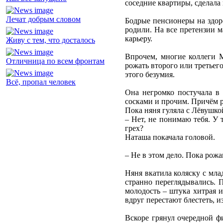
соседние квартиры, сделала
Лечат добрым словом
Бодрые пенсионеры на здоро
родили. На все претензии 
карьеру.
Живу с тем, что досталось
Впрочем, многие коллеги М
Отличница по всем фронтам
рожать второго или третьег
этого безумия.
Всё, пропал человек
Она негромко постучала в
сосками и прочим. Причём 
Пока няня гуляла с Лёвушко
– Нет, не понимаю тебя. У 
грех?
Наташа покачала головой.
– Не в этом дело. Пока рож
Няня вкатила коляску с мла
странно переглядывались. 
молодость – штука хитрая и
вдруг перестают блестеть, и
Вскоре грянул очередной ф