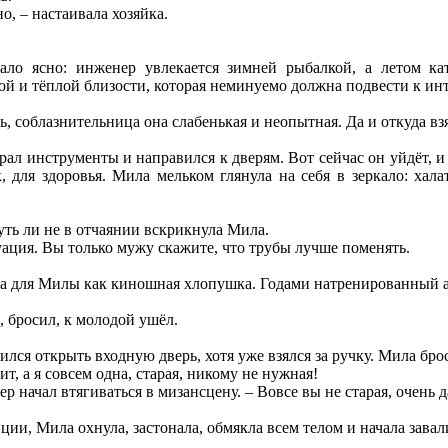
о, – настаивала хозяйка.
ало ясно: инженер увлекается зимней рыбалкой, а летом кат
ой и тёплой близости, которая неминуемо должна подвести к инт
ь, соблазнительница она слабенькая и неопытная. Да и откуда вз
рал инструменты и направился к дверям. Вот сейчас он уйдёт, и в
к, для здоровья. Мила мельком глянула на себя в зеркало: ха
уть ли не в отчаянии вскрикнула Мила.
уация. Вы только мужу скажите, что трубы лучше поменять.
ла для Милы как киношная хлопушка. Годами натренированный ак
, бросил, к молодой ушёл.
ся открыть входную дверь, хотя уже взялся за ручку. Мила броси
ит, а я совсем одна, старая, никому не нужная!
тер начал втягиваться в мизансцену. – Вовсе вы не старая, очен
ии, Мила охнула, застонала, обмякла всем телом и начала завали