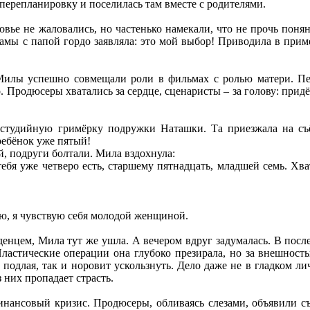
 перепланировку и поселилась там вместе с родителями.
вье не жаловались, но частенько намекали, что не прочь поня
мамы с папой гордо заявляла: это мой выбор! Приводила в при
илы успешно совмещали роли в фильмах с ролью матери. Пери
о. Продюсеры хватались за сердце, сценаристы – за голову: прид
 студийную гримёрку подружки Наташки. Та приезжала на съ
ребёнок уже пятый!
й, подруги болтали. Мила вздохнула:
тебя уже четверо есть, старшему пятнадцать, младшей семь. Хва
аю, я чувствую себя молодой женщиной.
денцем, Мила тут же ушла. А вечером вдруг задумалась. В посл
Пластические операции она глубоко презирала, но за внешност
 подлая, так и норовит ускользнуть. Дело даже не в гладком ли
з них пропадает страсть.
инансовый кризис. Продюсеры, обливаясь слезами, объявили съ