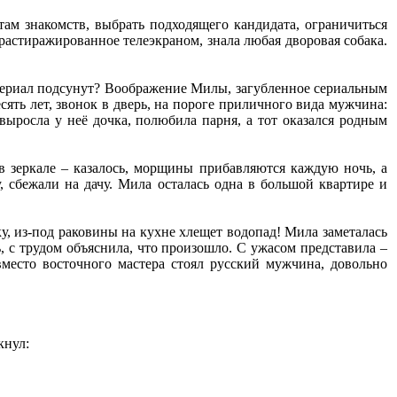
там знакомств, выбрать подходящего кандидата, ограничиться
растиражированное телеэкраном, знала любая дворовая собака.
атериал подсунут? Воображение Милы, загубленное сериальным
ть лет, звонок в дверь, на пороге приличного вида мужчина:
выросла у неё дочка, полюбила парня, а тот оказался родным
в зеркале – казалось, морщины прибавляются каждую ночь, а
, сбежали на дачу. Мила осталась одна в большой квартире и
, из-под раковины на кухне хлещет водопад! Мила заметалась
, с трудом объяснила, что произошло. С ужасом представила –
вместо восточного мастера стоял русский мужчина, довольно
кнул: