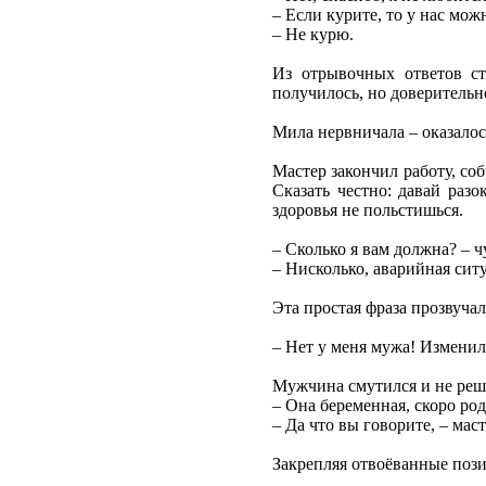
– Если курите, то у нас можн
– Не курю.
Из отрывочных ответов ст
получилось, но доверительн
Мила нервничала – оказалос
Мастер закончил работу, соб
Сказать честно: давай разо
здоровья не польстишься.
– Сколько я вам должна? – ч
– Нисколько, аварийная сит
Эта простая фраза прозвуча
– Нет у меня мужа! Изменил
Мужчина смутился и не решил
– Она беременная, скоро род
– Да что вы говорите, – мас
Закрепляя отвоёванные позиц