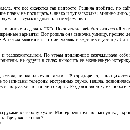
дала, что всё окажется так непросто. Решила пройтись по сай
щие планы не посвящать. Однако и тут загвоздка: Милино лицо, 
й подумают – сумасшедшая или нимфоманка?
я в клинику и сделать ЭКО. Но опять же, чей биологический м
рённые варианты. Вот родила она сыночка-умницу, прошло деся
!» А потом выяснится, что он маньяк и серийный убийца. Или 
й и раздражительной. По утрам придирчиво разглядывала себя 
Родители, не будучи в силах выносить её ежедневную истерику
встала, пошла на кухню, а там… В коридоре воды по щиколотку
де-то записаны телефоны экстренных служб. Нашла, дозвонилась
ый по-русски почти не говорит. Раздался звонок, на пороге 
а руками в сторону кухни. Мастер решительно шагнул туда, кри
ь. Где у вас вентиль?
а.