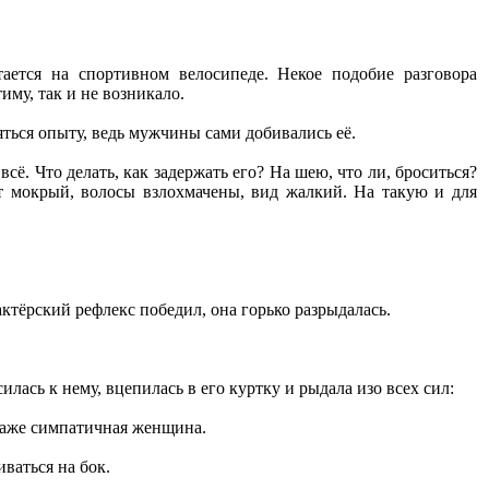
ается на спортивном велосипеде. Некое подобие разговора
иму, так и не возникало.
яться опыту, ведь мужчины сами добивались её.
сё. Что делать, как задержать его? На шею, что ли, броситься?
лат мокрый, волосы взлохмачены, вид жалкий. На такую и для
тёрский рефлекс победил, она горько разрыдалась.
лась к нему, вцепилась в его куртку и рыдала изо всех сил:
ь даже симпатичная женщина.
ваться на бок.