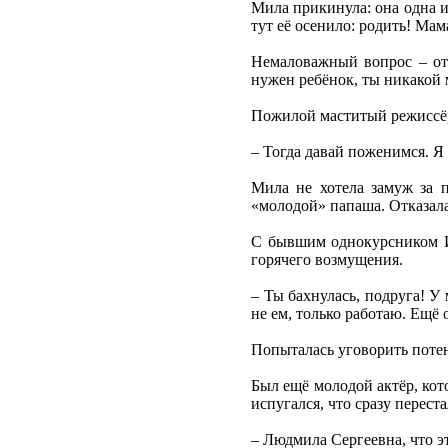
Мила прикинула: она одна из
тут её осенило: родить! Мам
Немаловажный вопрос – от 
нужен ребёнок, ты никакой 
Пожилой маститый режиссёр
– Тогда давай поженимся. Я 
Мила не хотела замуж за п
«молодой» папаша. Отказала
С бывшим однокурсником И
горячего возмущения.
– Ты бахнулась, подруга! У 
не ем, только работаю. Ещё 
Попыталась уговорить потенц
Был ещё молодой актёр, кот
испугался, что сразу перест
– Людмила Сергеевна, что эт