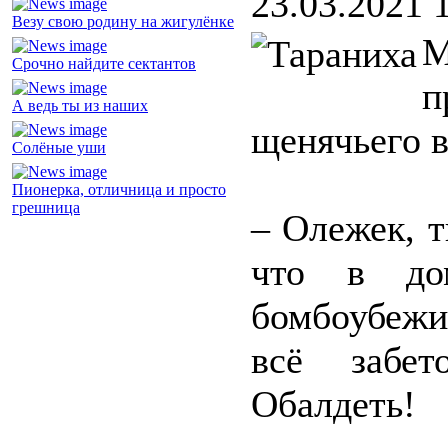
23.03.2021 
Везу свою родину на жигулёнке
М
Срочно найдите сектантов
А ведь ты из наших
щенячьего в
Солёные уши
Пионерка, отличница и просто
грешница
– Олежек, т
что в до
бомбоубежи
всё забет
Обалдеть!