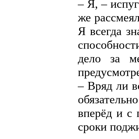
– Я, – испу
же рассмеял
Я всегда зн
способност
дело за м
предусмотре
– Вряд ли в
обязательн
вперёд и с 
сроки подж