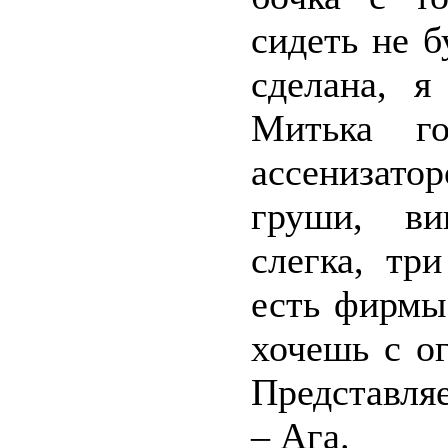
сидеть не б
сделана, я
Митька го
ассенизато
груши, ви
слегка, тр
есть фирмы
хочешь с ог
Представляе
– Ага.