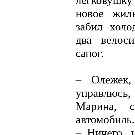
легковушк
новое жиль
забил холо
два велос
сапог.
– Олежек
управлюсь
Марина, с
автомобиль.
– Ничего, 