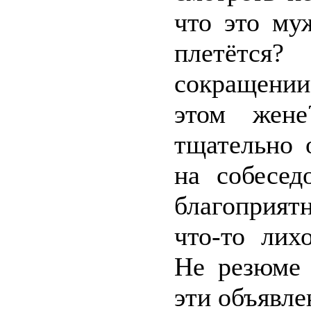
что это му
плетётся
сокращении,
этом жен
тщательно 
на собесед
благоприят
что-то лих
Не резюме 
эти объявле