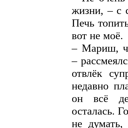
жизни, – с
Печь топить
вот не моё.
– Мариш, ч
– рассмеялс
отвлёк су
недавно пла
он всё де
осталась. Г
не думать,