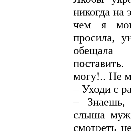
никогда на 
чем я мог
просила, у
обещала 
поставить.
могу!.. Не 
– Уходи с р
– Знаешь,
слыша мужа
смотреть н