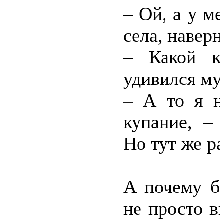
– Ой, а у м
села, навер
– Какой к
удивился му
– А то я н
купание, –
Но тут же р
А почему б
не просто 