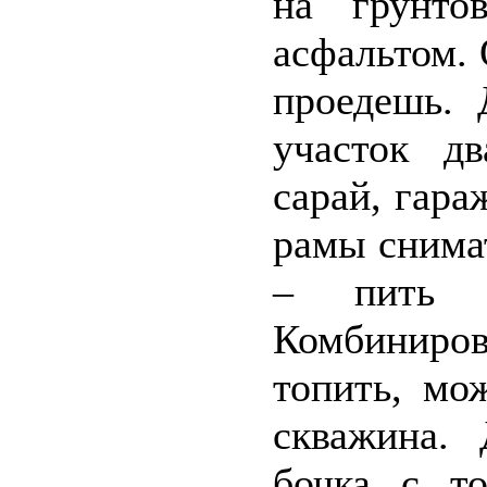
на грунтов
асфальтом.
проедешь. 
участок дв
сарай, гара
рамы снима
– пить 
Комбиниро
топить, мо
скважина. 
бочка с то