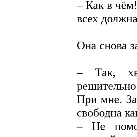
– Как в чём
всех должна
Она снова з
– Так, хв
решительно 
При мне. За
свободна ка
– Не помо