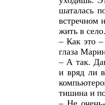
уходишь. Э
шаталась п
встречном н
жить в село
– Как это –
глаза Марин
– А так. Д
и вряд ли в
компьютер
тишина и по
– Не очень