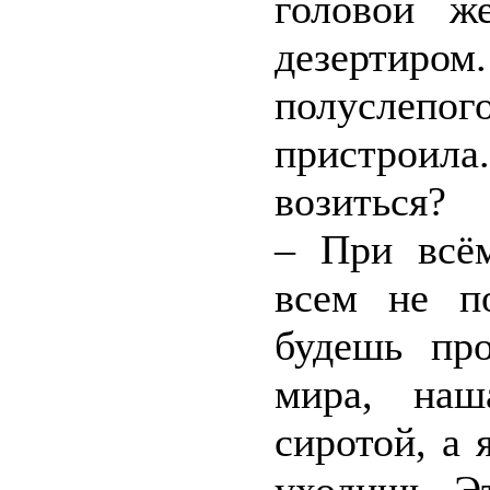
головой ж
дезертиром
полуслепог
пристроила.
возиться?
– При всём
всем не п
будешь про
мира, наш
сиротой, а 