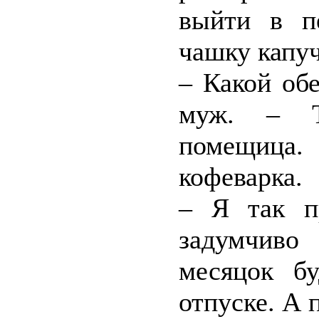
выйти в п
чашку капу
– Какой об
муж. – Т
помещица.
кофеварка.
– Я так п
задумчиво
месяцок бу
отпуске. А 