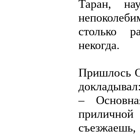
Таран, на
непоколеби
столько р
некогда.
Пришлось О
докладывал
– Основна
прилично
съезжаешь,