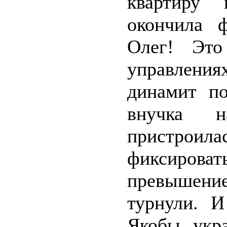
квартиру 
окончила ф
Олег! Это
управления
динамит по
внучка н
пристроила
фиксирова
превышение
турнули. И
Якобы укра