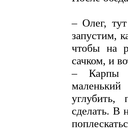
– Олег, ту
запустим, к
чтобы на р
сачком, и во
– Карпы 
маленьки
углубить,
сделать. В 
поплескатьс