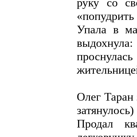
руку со с
«попудрить
Упала в м
выдохнула:
проснулас
жительнице
Олег Таран 
затянулось
Продал кв