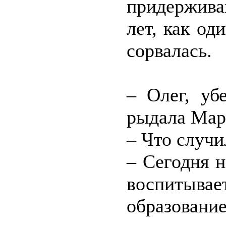
придержив
лет, как од
сорвалась.
– Олег, уб
рыдала Мар
– Что случ
– Сегодня 
воспитыва
образован