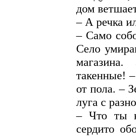
дом ветшает
– А речка и
– Само собо
Село умира
магазина.
такенные! –
от пола. – 
луга с разн
– Что ты 
сердито об