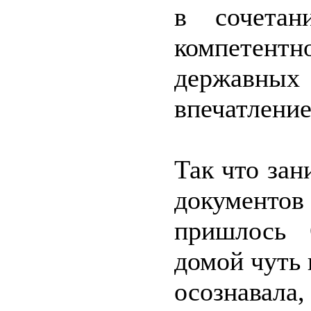
в сочета
компетен
державн
впечатление
Так что за
документо
пришлось 
домой чуть 
осознавала