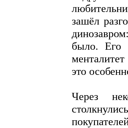
любительни
зашёл разго
динозавром:
было. Его 
менталитет
это особенн
Через не
столкнулис
покупателе