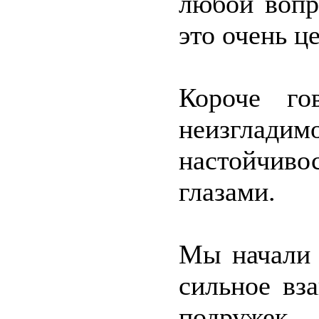
любой вопр
это очень ц
Короче го
неизглад
настойчи
глазами.
Мы начали 
сильное вз
подружек