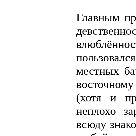
Главным пр
девстве
влюблённ
пользовал
местных ба
восточному
(хотя и п
неплохо за
всюду знако