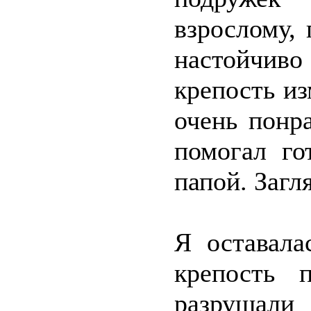
взрослому,
настойчив
крепость и
очень понр
помогал го
папой. Загл
Я оставала
крепость 
разрушали