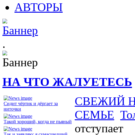
АВТОРЫ
.
НА ЧТО ЖАЛУЕТЕСЬ
СВЕЖИЙ 
Сидит чёртик и дёргает за
ниточки
СЕМЬЕ
То
Такой хороший, когда не пьяный
отступает
Так и заявляю: я сумасшедший