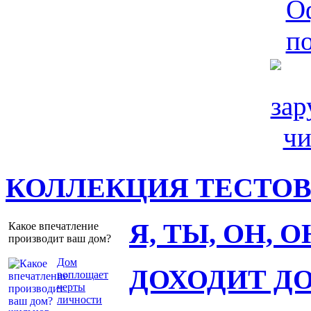
КОЛЛЕКЦИЯ ТЕСТО
Я, ТЫ, ОН, 
Какое впечатление
производит ваш дом?
Дом
ДОХОДИТ Д
воплощает
черты
личности