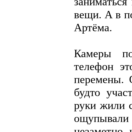
заниматься 
вещи. А в 
Артёма.
Камеры по
телефон эт
перемены. 
будто учас
руки жили 
ощупывали
незаметно 