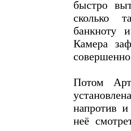
быстро выт
сколько т
банкноту 
Камера заф
совершенно
Потом Арт
установлен
напротив и
неё смотре