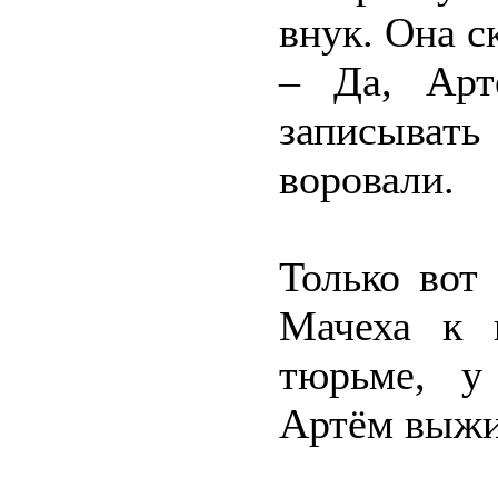
внук. Она с
– Да, Арт
записыват
воровали.
Только вот
Мачеха к 
тюрьме, у
Артём выжи