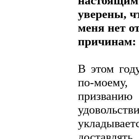
настоящим
уверены, ч
меня нет о
причинам: 
В этом год
по-моему
призвани
удовольст
укладывае
доставлят