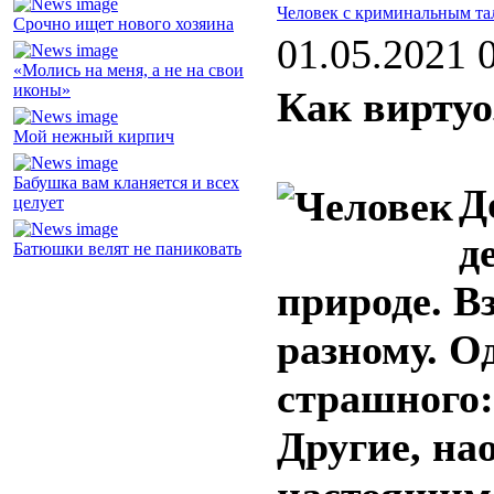
Человек с криминальным та
Срочно ищет нового хозяина
01.05.2021 
«Молись на меня, а не на свои
иконы»
Как виртуо
Мой нежный кирпич
Бабушка вам кланяется и всех
Д
целует
д
Батюшки велят не паниковать
природе. В
разному. О
страшного:
Другие, на