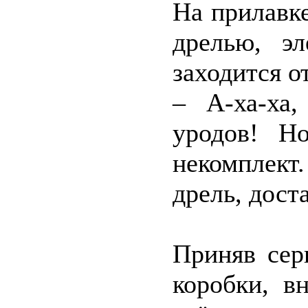
На прилавке
дрелью, эл
заходится о
– А-ха-ха
уродов! Н
некомплек
дрель, дост
Приняв сер
коробки, в