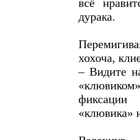
всё нравит
дурака.
Перемигива
хохоча, кли
– Видите н
«клювиком»
фиксации 
«клювика» н