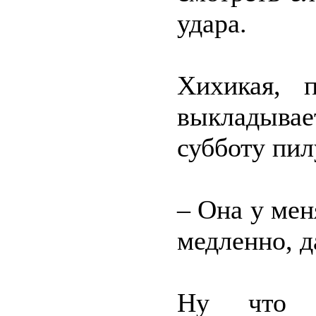
удара.
Хихикая, п
выкладывае
субботу пил
– Она у мен
медленно, д
Ну что ж