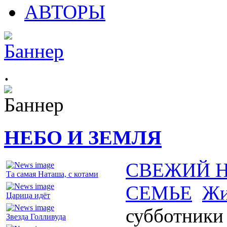
АВТОРЫ
.
НЕБО И ЗЕМЛЯ
СВЕЖИЙ 
Та самая Наташа, с котами
СЕМЬЕ
Жи
Царица идёт
субботники
Звезда Голливуда