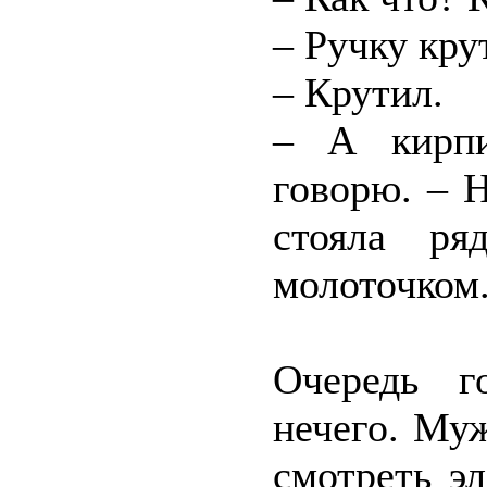
– Ручку кру
– Крутил.
– А кирпи
говорю. – 
стояла ря
молоточком
Очередь г
нечего. Муж
смотреть э