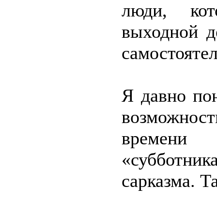
люди, ко
выходной д
самостоятел
Я давно пон
возможнос
времени
«субботни
сарказма. Т