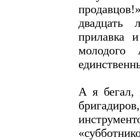
продавцов
двадцать 
прилавка 
молодого 
единственн
А я бегал,
бригадир
инструме
«субботник