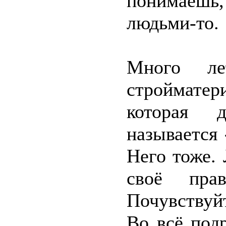
понимаешь
людьми-то.
Много ле
стройматери
которая 
называется 
Него тоже. 
своё прав
Почувствуй
Во всё под