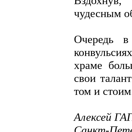
Вздохнув,
чудесным об
Очередь в
конвульсиях
храме боль
свои талан
том и стоим
Алексей ГА
Санкт-Пете