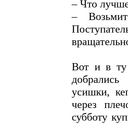
– Что лучше
– Возьмит
Поступате
вращательн
Вот и в ту
добрались 
усишки, ке
через пле
субботу ку