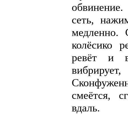
обвинение
сеть, нажи
медленно. 
колёсико р
ревёт и в
вибрирует,
Сконфужен
смеётся, с
вдаль.