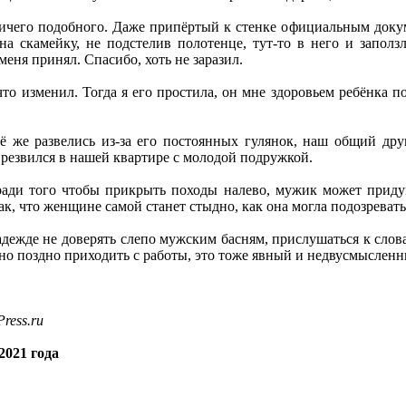
ичего подобного. Даже припёртый к стенке официальным докум
 на скамейку, не подстелив полотенце, тут-то в него и запол
 меня принял. Спасибо, хоть не заразил.
что изменил. Тогда я его простила, он мне здоровьем ребёнка п
ё же развелись из-за его постоянных гулянок, наш общий друг
резвился в нашей квартире с молодой подружкой.
 ради того чтобы прикрыть походы налево, мужик может прид
к, что женщине самой станет стыдно, как она могла подозревать 
дежде не доверять слепо мужским басням, прислушаться к слов
но поздно приходить с работы, это тоже явный и недвусмысленн
ress.ru
2021 года