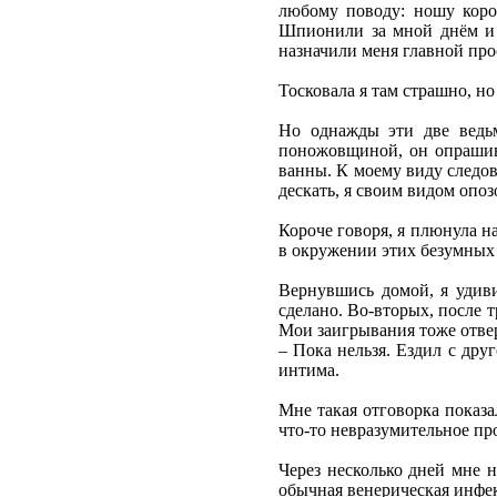
любому поводу: ношу коро
Шпионили за мной днём и н
назначили меня главной про
Тосковала я там страшно, но
Но однажды эти две ведьм
поножовщиной, он опрашивал
ванны. К моему виду следов
дескать, я своим видом опо
Короче говоря, я плюнула н
в окружении этих безумных т
Вернувшись домой, я удиви
сделано. Во-вторых, после 
Мои заигрывания тоже отвер
– Пока нельзя. Ездил с дру
интима.
Мне такая отговорка показа
что-то невразумительное про
Через несколько дней мне н
обычная венерическая инфек