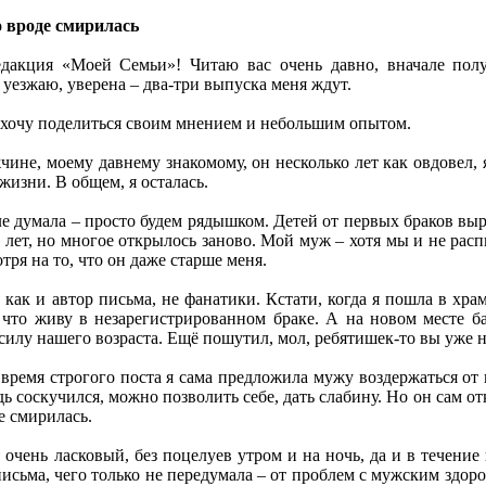
о вроде смирилась
едакция «Моей Семьи»! Читаю вас очень давно, вначале полу
 уезжаю, уверена – два-три выпуска меня ждут.
хочу поделиться своим мнением и небольшим опытом.
жчине, моему давнему знакомому, он несколько лет как овдовел,
жизни. В общем, я осталась.
е думала – просто будем рядышком. Детей от первых браков выра
к лет, но многое открылось заново. Мой муж – хотя мы и не расп
тря на то, что он даже старше меня.
как и автор письма, не фанатики. Кстати, когда я пошла в хр
 что живу в незарегистрированном браке. А на новом месте ба
илу нашего возраста. Ещё пошутил, мол, ребятишек-то вы уже не
время строгого поста я сама предложила мужу воздержаться от и
ь соскучился, можно позволить себе, дать слабину. Но он сам от
е смирилась.
очень ласковый, без поцелуев утром и на ночь, да и в течение 
 письма, чего только не передумала – от проблем с мужским здор