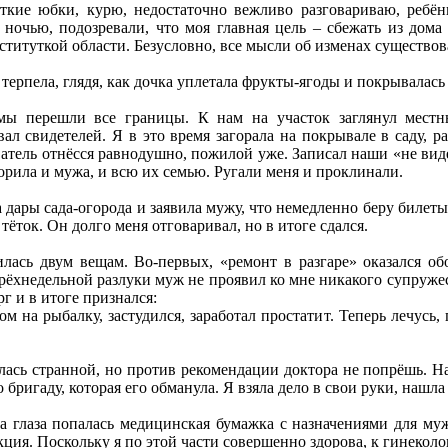
ткие юбки, курю, недостаточно вежливо разговариваю, ребё
очью, подозревали, что моя главная цель – сбежать из дома
ституткой области. Безусловно, все мысли об изменах существов
 терпела, глядя, как дочка уплетала фрукты-ягоды и покрывалась 
ы перешли все границы. К нам на участок заглянул местны
 свидетелей. Я в это время загорала на покрывале в саду, ра
атель отнёсся равнодушно, пожилой уже. Записал наши «не видел
зорила и мужа, и всю их семью. Ругали меня и проклинали.
а дары сада-огорода и заявила мужу, что немедленно беру билет
ёток. Он долго меня отговаривал, но в итоге сдался.
лась двум вещам. Во-первых, «ремонт в разгаре» оказался о
трёхнедельной разлуки муж не проявил ко мне никакого супружес
г и в итоге признался:
гом на рыбалку, застудился, заработал простатит. Теперь лечусь
лась странной, но против рекомендации доктора не попрёшь. Н
 бригаду, которая его обманула. Я взяла дело в свои руки, нашла
а глаза попалась медицинская бумажка с назначениями для муж
ция. Поскольку я по этой части совершенно здорова, к гинеколог