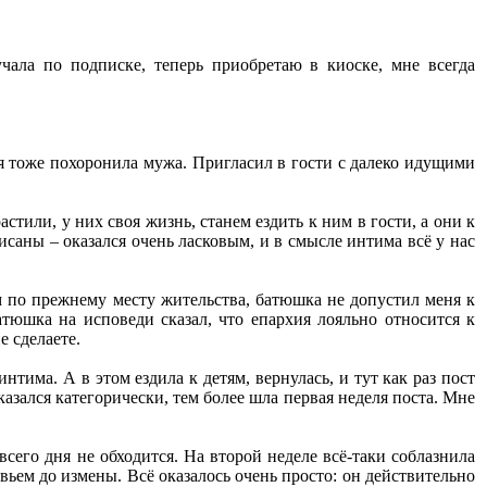
чала по подписке, теперь приобретаю в киоске, мне всегда
 я тоже похоронила мужа. Пригласил в гости с далеко идущими
стили, у них своя жизнь, станем ездить к ним в гости, а они к
исаны – оказался очень ласковым, и в смысле интима всё у нас
ам по прежнему месту жительства, батюшка не допустил меня к
тюшка на исповеди сказал, что епархия лояльно относится к
 сделаете.
нтима. А в этом ездила к детям, вернулась, и тут как раз пост
казался категорически, тем более шла первая неделя поста. Мне
всего дня не обходится. На второй неделе всё-таки соблазнила
овьем до измены. Всё оказалось очень просто: он действительно