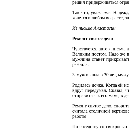
решил придерживаться огран
Так что, уважаемая Надежда
хочется в любом возрасте, з
Из письма Анастасии
Ремонт святое дело
Чувствуется, автор письма 
Великим постом. Надо же в
мужчина станет прикрывать
разбила.
Замуж вышла в 30 лет, мужу
Родилась дочка. Когда ей и
вдруг передумал. Сказал, ч
отправиться к его маме, в д
Ремонт святое дело, спорит
считала столичной вертихво
работы.
По соседству со свекровью 