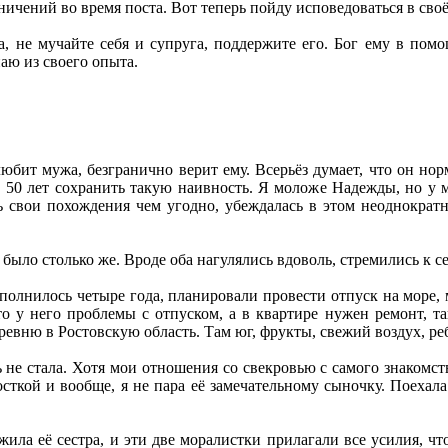
ичений во время поста. Вот теперь пойду исповедоваться в своё
, не мучайте себя и супруга, поддержите его. Бог ему в помо
наю из своего опыта.
любит мужа, безгранично верит ему. Всерьёз думает, что он н
 50 лет сохранить такую наивность. Я моложе Надежды, но у м
 свои похождения чем угодно, убеждалась в этом неоднократно
 было столько же. Вроде оба нагулялись вдоволь, стремились к
сполнилось четыре года, планировали провести отпуск на море
то у него проблемы с отпуском, а в квартире нужен ремонт, т
еревню в Ростовскую область. Там юг, фрукты, свежий воздух, ре
ь не стала. Хотя мои отношения со свекровью с самого знакомст
сткой и вообще, я не пара её замечательному сыночку. Поехал
жила её сестра, и эти две моралистки прилагали все усилия, 