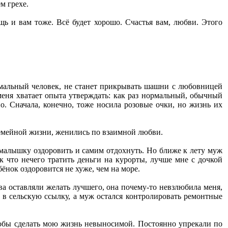
м грехе.
щь и вам тоже. Всё будет хорошо. Счастья вам, любви. Этого
ормальный человек, не станет прикрывать шашни с любовницей
еня хватает опыта утверждать: как раз нормальный, обычный
. Сначала, конечно, тоже носила розовые очки, но жизнь их
 семейной жизни, женились по взаимной любви.
, малышку оздоровить и самим отдохнуть. Но ближе к лету муж
ак что нечего тратить деньги на курорты, лучше мне с дочкой
бёнок оздоровится не хуже, чем на море.
ва оставляли желать лучшего, она почему-то невзлюбила меня,
а в сельскую ссылку, а муж остался контролировать ремонтные
чтобы сделать мою жизнь невыносимой. Постоянно упрекали по