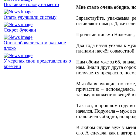
Поставьте голову на место
Мне стало очень обидно, н
Опять улучшили систему
Здравствуйте, уважаемая р
оставляют номер. Даже если
Секрет булочки
Прочитав письмо Надежды, 
Они любовались тем, как мне
Два года назад уехала к му
плохо
планами насчёт совместной 
У черепах свои представления о
Нам обоим уже за 65, вначал
времени
нам. Знали друг друга соро
получается прекрасно, несмо
Мы оба верующие, но тоже, 
причастию – исповедалась,
такому положению вещей в с
Так вот, в прошлом году во 
начался. Подумала – муж вед
стало очень обидно, но врод
В любом случае муж у меня 
его. А сначала, как и автор