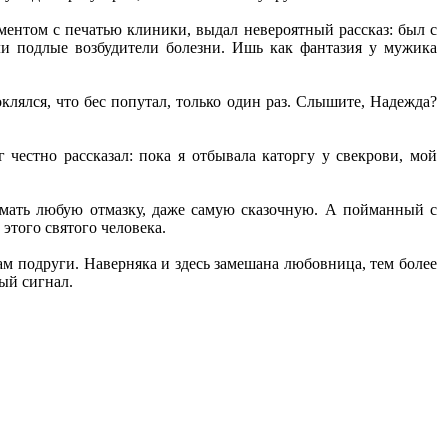
ентом с печатью клиники, выдал невероятный рассказ: был с
зли подлые возбудители болезни. Ишь как фантазия у мужика
оклялся, что бес попутал, только один раз. Слышите, Надежда?
 честно рассказал: пока я отбывала каторгу у свекрови, мой
умать любую отмазку, даже самую сказочную. А пойманный с
этого святого человека.
ам подруги. Наверняка и здесь замешана любовница, тем более
ый сигнал.