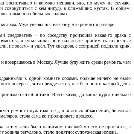
нка воспитываю и кормлю неправильно, по мужу не скучаю.
 и совокупиться с кем-нибудь в ближайших кустах. В общем,
али только в их больных головах.
загаром. Муж уверял по телефону, что ремонт в разгаре.
й следователь – по соседству произошла какая-то драка с
зумеется, в купальнике, не в пальто же принимать солнечные
и, не знаем» и ушёл. Тут свекровь с сестрицей подняли крик,
ы и возвращаюсь в Москву. Лучше буду жить среди ремонта, чем
бодранными в одной комнате обоями, больше ничего не было
кого интереса, хотя прежде секс у нас был почти каждый день.
, принимаю антибиотики. Врач сказал, до конца курса никакого
асчёт ремонта муж тоже не дал внятных объяснений, бормотал
 маляров, стала сама контролировать процесс.
а, и там ясно было написано: никакой у него не простатит, а
у ходила регулярно, стало понятно: супружеская измена.