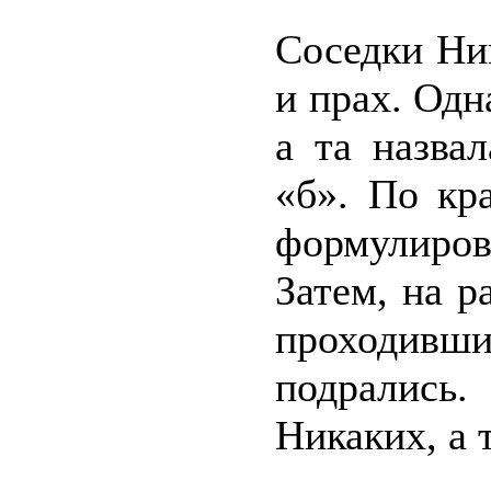
Соседки Ни
и прах. Одн
а та назва
«б». По кр
формулиро
Затем, на р
проходивш
подрались.
Никаких, а 