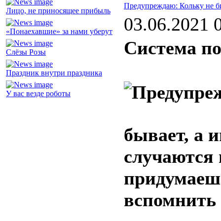
Предупреждаю: Кольку не б
Лицо, не приносящее прибыль
03.06.2021 
«Понаехавшие» за нами уберут
Система по
Слёзы Розы
Праздник внутри праздника
У вас везде роботы
бывает, а 
случаются 
придумаешь
вспомнить 