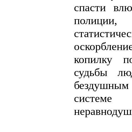
спасти вл
полиции
статисти
оскорблени
копилку п
судьбы лю
бездушным 
системе 
неравнодуш