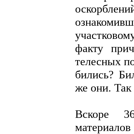
оскорбл
ознакомив
участковом
факту прич
телесных п
бились? Би
же они. Так
Вскоре 36
материа