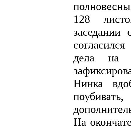
полновесны
128 лист
заседании 
согласилс
дела на д
зафиксиров
Нинка вдо
поубиват
дополнитель
На окончате