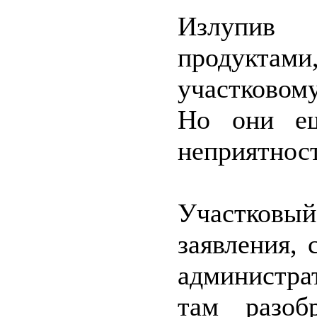
Излупив
продуктами,
участковому
Но они ещ
неприятност
Участковы
заявления,
администра
там разоб