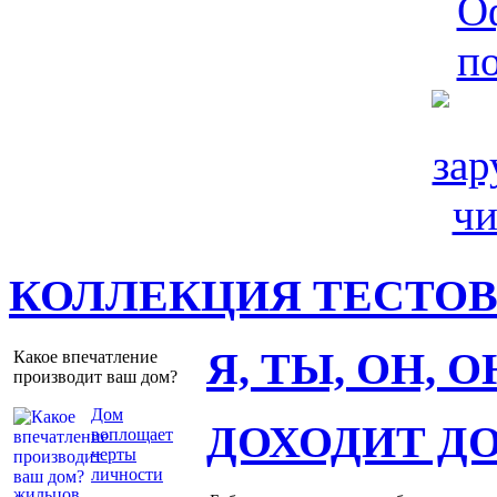
КОЛЛЕКЦИЯ ТЕСТО
Я, ТЫ, ОН, 
Какое впечатление
производит ваш дом?
Дом
ДОХОДИТ Д
воплощает
черты
личности
жильцов
.