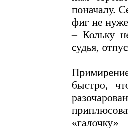
поначалу. С
фиг не нуже
– Кольку н
судья, отпу
Примирени
быстро, ч
разочарова
приплюсов
«галочку»