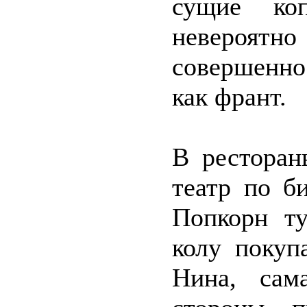
сущие коп
невероя
совершенн
как франт.
В ресторан
театр по б
Попкорн ту
колу покуп
Нина, сам