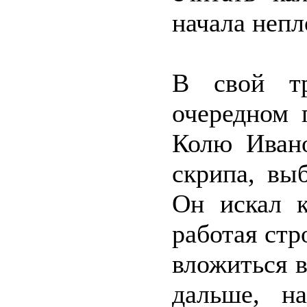
начала непл
В свой тр
очередном 
Колю Иван
скрипа, вы
Он искал к
работая стр
вложиться 
дальше, н