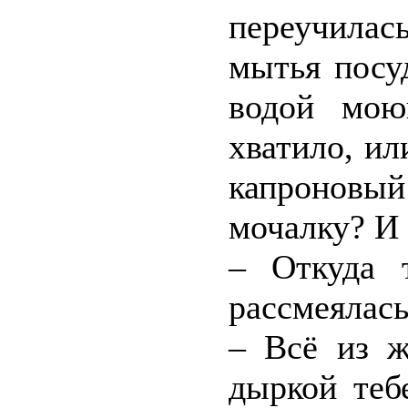
переучилас
мытья посу
водой мою
хватило, и
капроновы
мочалку? И 
– Откуда 
рассмеялась
– Всё из ж
дыркой теб