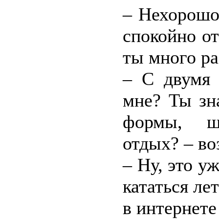
– Нехорошо
спокойно от
ты много ра
– С двумя 
мне? Ты зн
формы, шк
отдых? – во
– Ну, это у
кататься ле
в интернете