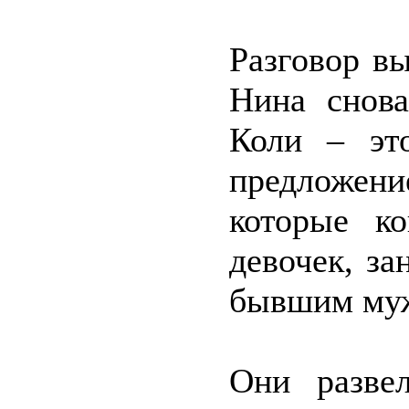
Разговор в
Нина снова
Коли – это
предложен
которые к
девочек, за
бывшим муж
Они разве