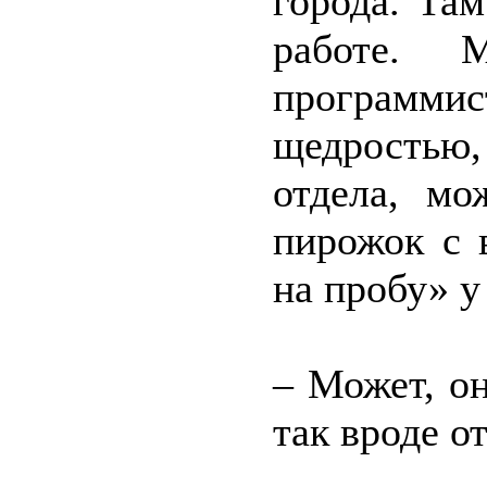
города. Там
работе. 
программи
щедростью,
отдела, мо
пирожок с 
на пробу» у
– Может, о
так вроде о