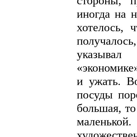
стороны, 
иногда на 
хотелось, 
получалос
указыва
«экономике
и ужать. В
посуды пор
большая, т
маленькой.
художеств