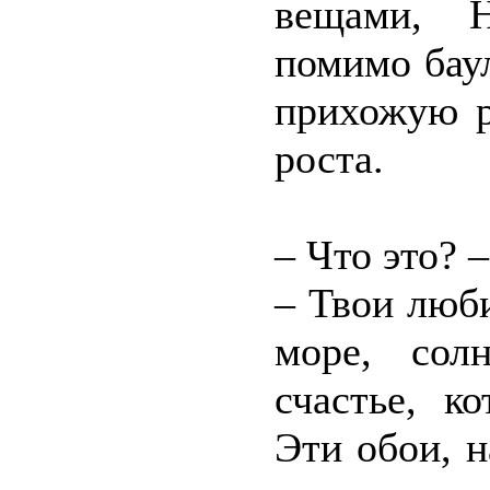
вещами, Н
помимо баул
прихожую р
роста.
– Что это? 
– Твои люб
море, сол
счастье, к
Эти обои, 