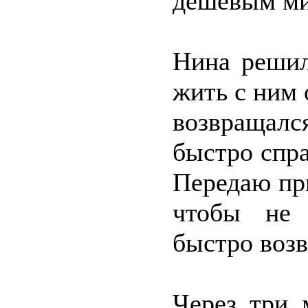
дешёвым ми
Нина решил
жить с ним 
возвращалс
быстро спр
Передаю при
чтобы не 
быстро воз
Через три 