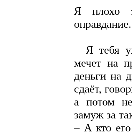
Я плохо 
оправдание.
– Я тебя у
мечет на п
деньги на 
сдаёт, говор
а потом не
замуж за та
– А кто ег