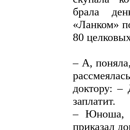
брала ден
«Ланком» п
80 целковых
– А, поняла
рассмеяла
доктору: –
заплатит.
– Юноша, 
приказал до