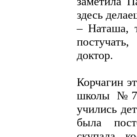
заметила П
здесь делае
– Наташа, 
постучать
доктор.
Корчагин эт
школы №77
учились дет
была пост
скупала к