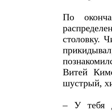
По оконча
распределе
столовку. 
прикидыва
познакомил
Витей Ким
шустрый, х
– У тебя 