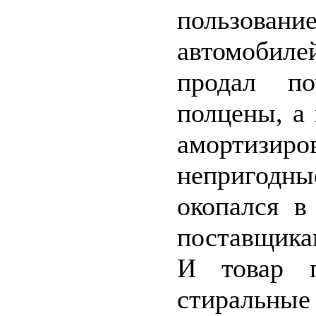
пользова
автомобиле
продал п
полцены, а
амортиз
непригод
окопался в
поставщика
И товар п
стиральн