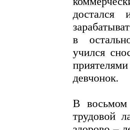
коммерчес
достался 
зарабатыват
в остальн
учился сно
приятелями
девчонок.
В восьмом
трудовой л
здорово – л