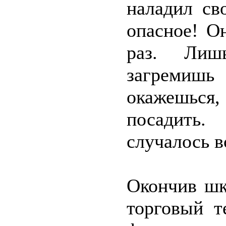
наладил св
опасное! О
раз. Лиш
загремиш
окажешься, 
посадить.
случалось в
Окончив шк
торговый т