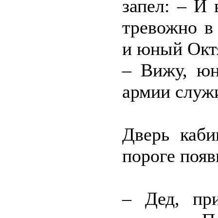
запел: – И 
тревожно в
и юный Окт
– Вижу, юн
армии служи
Дверь каби
пороге появ
– Дед, пр