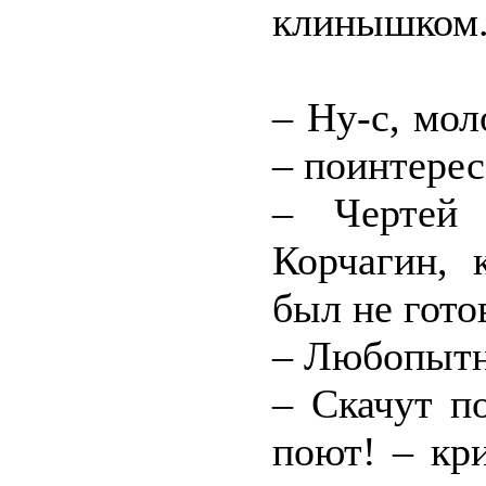
клинышком
– Ну-с, мол
– поинтерес
– Чертей 
Корчагин, 
был не гото
– Любопытн
– Скачут п
поют! – кр