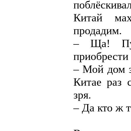
поблёскив
Китай мах
продадим.
– Ща! Пу
приобрести 
– Мой дом з
Китае раз 
зря.
– Да кто ж 