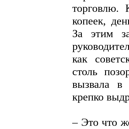
торговлю.
копеек, де
За этим за
руководите
как советс
столь позо
вызвала в
крепко выд
– Это что 