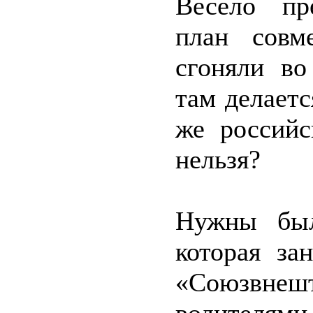
Весело пр
план совм
сгоняли во
там делаетс
же российс
нельзя?
Нужны был
которая за
«Союзвне