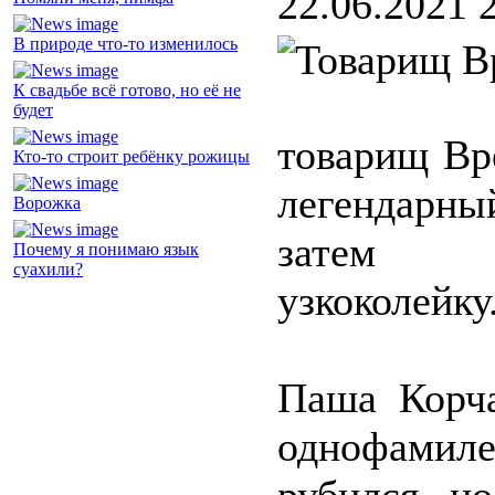
22.06.2021 
В природе что-то изменилось
К свадьбе всё готово, но её не
будет
товарищ Вр
Кто-то строит ребёнку рожицы
легендарн
Ворожка
затем о
Почему я понимаю язык
суахили?
узкоколейку
Паша Корч
однофамиле