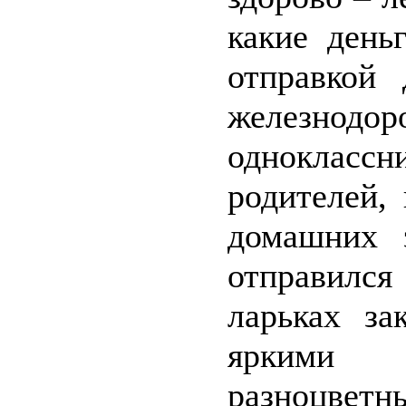
какие день
отправкой
железнод
одноклас
родителей,
домашних 
отправилс
ларьках за
яркими 
разноцве