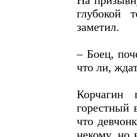
На призывн
глубокой 
заметил.
– Боец, по
что ли, жда
Корчагин 
горестный в
что девчонк
некому, но 