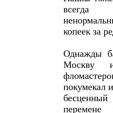
всегда 
ненормальн
копеек за р
Однажды ба
Москву 
фломасте
покумекал и
бесценный 
перемене 