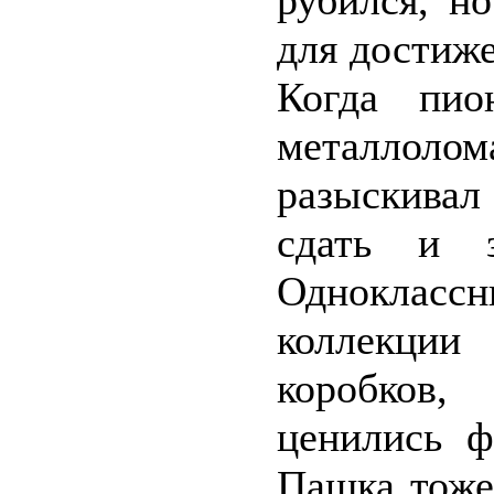
рубился, н
для достиж
Когда пи
металлол
разыскивал
сдать и з
Одноклас
коллекции
коробков,
ценились ф
Пашка тоже