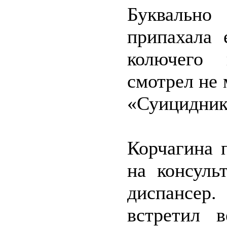
Буквально
припахала 
колючего 
смотрел не 
«Суицидника
Корчагина 
на консуль
диспансер
встретил 