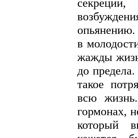
секреции
возбужден
опьянению.
в молодости
жажды жизн
до предела.
такое потр
всю жизнь
гормонах, н
который в