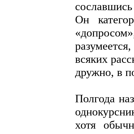
сославшись
Он категор
«допросом
разумеется
всяких рас
дружно, в п
Полгода на
однокурсни
хотя обыч