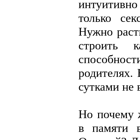
интуитивно 
только се
Нужно расти
строить к
способнос
родителях. 
сутками не 
Но почему 
в памяти в