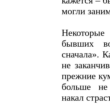
кажется – б
могли заним
Некоторые
бывших во
сначала». 
не заканчи
прежние ку
больше не
накал страс