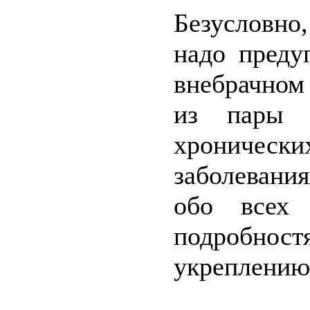
Безусловн
надо преду
внебрачном 
из пары 
хрониче
заболевани
обо всех
подробнос
укреплению