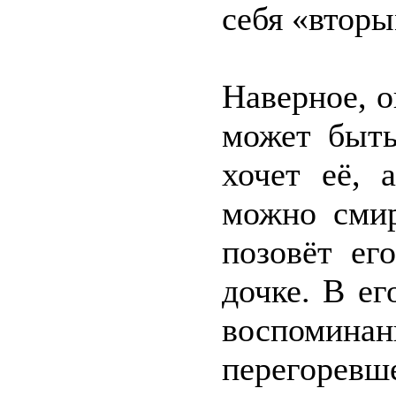
себя «вторы
Наверное, о
может быть
хочет её, 
можно смир
позовёт ег
дочке. В ег
воспомин
перегоревш