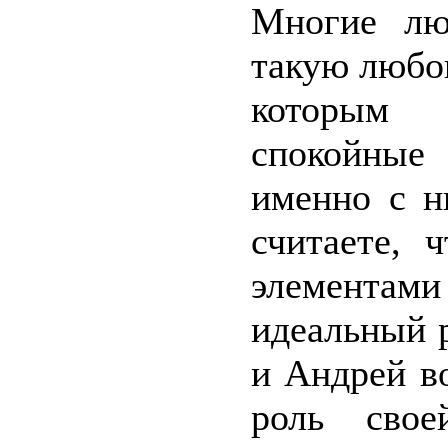
Многие лю
такую любов
которым 
спокойные
именно с н
считаете, 
элементам
идеальный 
и Андрей в
роль сво