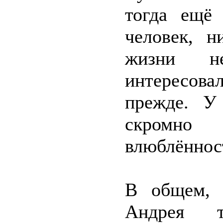
тогда ещё
человек, н
жизни н
интересова
прежде. У
скромно
влюблённост
В общем, 
Андрея т