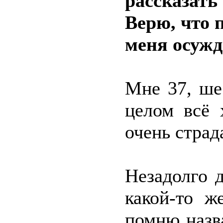
рассказать
Верю, что 
меня осужд
Мне 37, ше
целом всё 
очень страд
Незадолго 
какой-то ж
помню назв