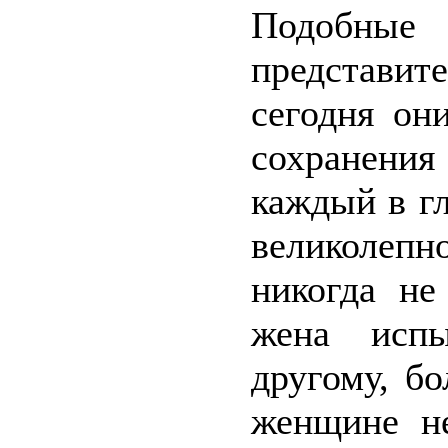
Подобные
представи
сегодня он
сохранени
каждый в гл
великолепн
никогда не
жена испы
другому, б
женщине не