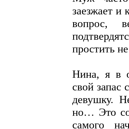
заезжает и 
вопрос, в
подтвердя
простить не
Нина, я в 
свой запас 
девушку. Н
но… Это со
самого на