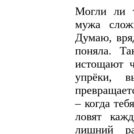
Могли ли т
мужа слож
Думаю, вря
поняла. Та
истощают ч
упрёки, в
превращает
– когда теб
ловят каж
лишний ра