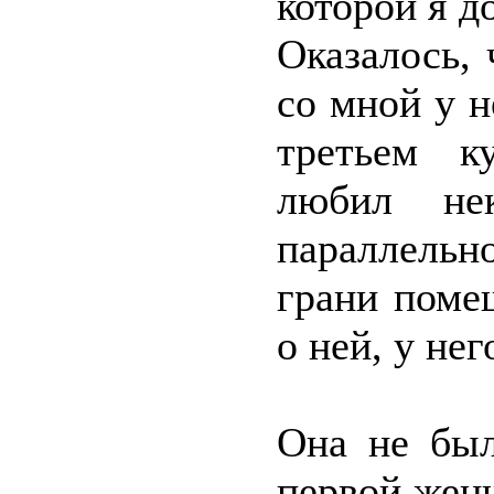
которой я д
Оказалось, 
со мной у 
третьем к
любил не
параллель
грани помеш
о ней, у нег
Она не был
первой жен