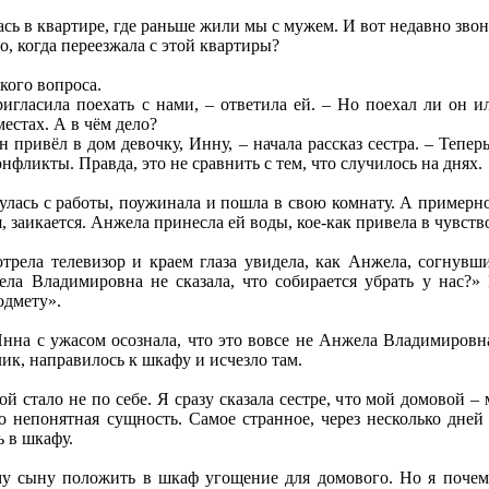
сь в квартире, где раньше жили мы с мужем. И вот недавно звон
о, когда переезжала с этой квартиры?
кого вопроса.
игласила поехать с нами, – ответила ей. – Но поехал ли он и
естах. А в чём дело?
н привёл в дом девочку, Инну, – начала рассказ сестра. – Тепе
нфликты. Правда, это не сравнить с тем, что случилось на днях.
улась с работы, поужинала и пошла в свою комнату. А примерн
я, заикается. Анжела принесла ей воды, кое-как привела в чувств
отрела телевизор и краем глаза увидела, как Анжела, согнувш
ла Владимировна не сказала, что собирается убрать у нас?»
одмету».
Инна с ужасом осознала, что это вовсе не Анжела Владимировн
ик, направилось к шкафу и исчезло там.
мой стало не по себе. Я сразу сказала сестре, что мой домовой 
-то непонятная сущность. Самое странное, через несколько дн
ь в шкафу.
у сыну положить в шкаф угощение для домового. Но я почему