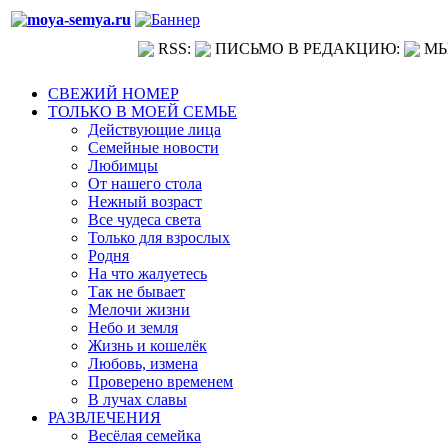
RSS:
ПИСЬМО В РЕДАКЦИЮ:
МЫ
СВЕЖИЙ НОМЕР
ТОЛЬКО В МОЕЙ СЕМЬЕ
Действующие лица
Семейные новости
Любимцы
От нашего стола
Нежный возраст
Все чудеса света
Только для взрослых
Родня
На что жалуетесь
Так не бывает
Мелочи жизни
Небо и земля
Жизнь и кошелёк
Любовь, измена
Проверено временем
В лучах славы
РАЗВЛЕЧЕНИЯ
Весёлая семейка