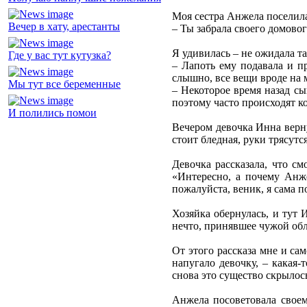
Моя сестра Анжела поселила
Вечер в хату, арестанты
– Ты забрала своего домовог
Я удивилась – не ожидала та
Где у вас тут кутузка?
– Лапоть ему подавала и пр
слышно, все вещи вроде на м
Мы тут все беременные
– Некоторое время назад сы
поэтому часто происходят ко
И полились помои
Вечером девочка Инна верн
стоит бледная, руки трясутс
Девочка рассказала, что см
«Интересно, а почему Анже
пожалуйста, веник, я сама п
Хозяйка обернулась, и тут 
нечто, принявшее чужой обл
От этого рассказа мне и са
напугало девочку, – какая
снова это существо скрылос
Анжела посоветовала своем