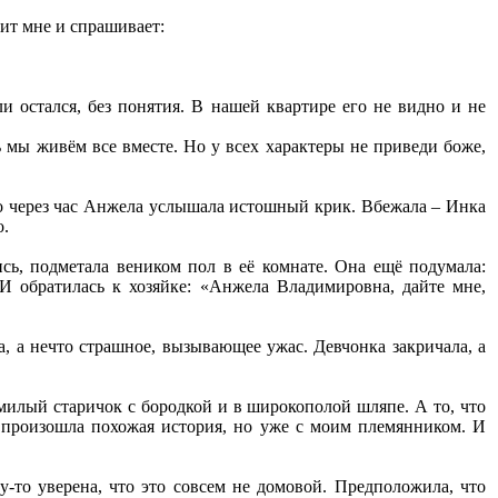
ит мне и спрашивает:
ли остался, без понятия. В нашей квартире его не видно и не
рь мы живём все вместе. Но у всех характеры не приведи боже,
о через час Анжела услышала истошный крик. Вбежала – Инка
о.
ись, подметала веником пол в её комнате. Она ещё подумала:
 И обратилась к хозяйке: «Анжела Владимировна, дайте мне,
а, а нечто страшное, вызывающее ужас. Девчонка закричала, а
– милый старичок с бородкой и в широкополой шляпе. А то, что
ей произошла похожая история, но уже с моим племянником. И
-то уверена, что это совсем не домовой. Предположила, что