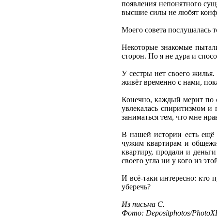
появления непонятного суще
высшие силы не любят конфли
Моего совета послушалась то
Некоторые знакомые пытал
сторон. Но я не дура и спосо
У сестры нет своего жилья.
живёт временно с нами, пока
Конечно, каждый мерит по 
увлекалась спиритизмом и 
заниматься тем, что мне нра
В нашей истории есть ещё 
чужим квартирам и общежит
квартиру, продали и деньги
своего угла ни у кого из это
И всё-таки интересно: кто 
уберечь?
Из письма С.
Фото: Depositphotos/PhotoXP