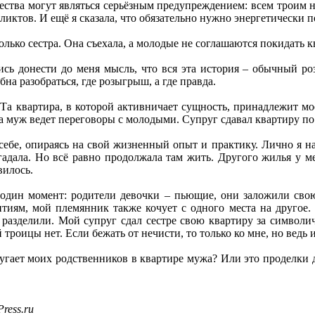
ства могут являться серьёзным предупреждением: всем троим н
ктов. И ещё я сказала, что обязательно нужно энергетически по
лько сестра. Она съехала, а молодые не соглашаются покидать к
ись донести до меня мысль, что вся эта история – обычный 
бна разобраться, где розыгрыш, а где правда.
 Та квартира, в которой активничает сущность, принадлежит мо
 муж ведет переговоры с молодыми. Супруг сдавал квартиру по д
себе, опираясь на свой жизненный опыт и практику. Лично я н
гадала. Но всё равно продолжала там жить. Другого жилья у м
вилось.
один момент: родители девочки – пьющие, они заложили свою
иям, мой племянник также кочует с одного места на другое.
 разделили. Мой супруг сдал сестре свою квартиру за символи
й троицы нет. Если бежать от нечисти, то только ко мне, но ведь 
пугает моих родственников в квартире мужа? Или это проделки д
ress.ru