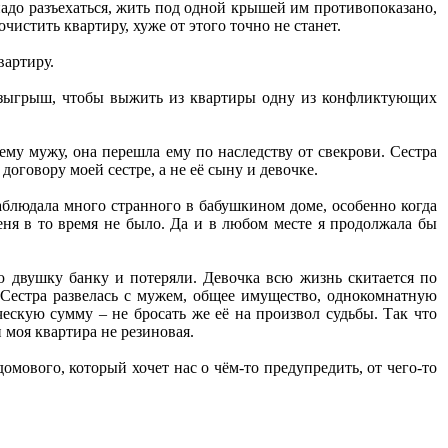
адо разъехаться, жить под одной крышей им противопоказано,
чистить квартиру, хуже от этого точно не станет.
вартиру.
розыгрыш, чтобы выжить из квартиры одну из конфликтующих
ему мужу, она перешла ему по наследству от свекрови. Сестра
оговору моей сестре, а не её сыну и девочке.
аблюдала много странного в бабушкином доме, особенно когда
еня в то время не было. Да и в любом месте я продолжала бы
 двушку банку и потеряли. Девочка всю жизнь скитается по
 Сестра развелась с мужем, общее имущество, однокомнатную
ческую сумму – не бросать же её на произвол судьбы. Так что
и моя квартира не резиновая.
омового, который хочет нас о чём-то предупредить, от чего-то