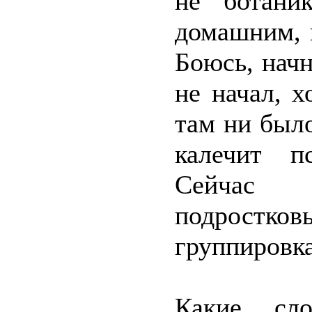
не ботани
домашним, 
Боюсь, начн
не начал, х
там ни было
калечит п
Сейчас 
подростко
группировк
Какие сл