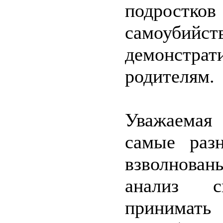
подрост
самоубий
демонстра
родителям.
Уважаемая 
самые раз
взволнова
анализ с
принимать