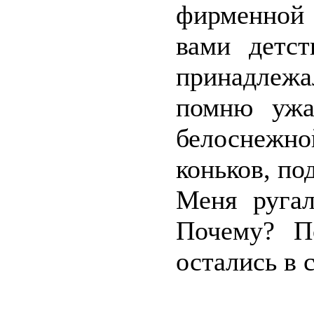
фирменной 
вами детс
принадлеж
помню ужа
белоснежн
коньков, по
Меня ругал
Почему? П
остались в 