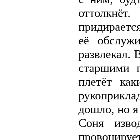
оттолкнёт
придираетс
её обслужи
развлекал. 
старшими п
плетёт как
рукоприкл
дошло, но я
Соня изво
провоциру