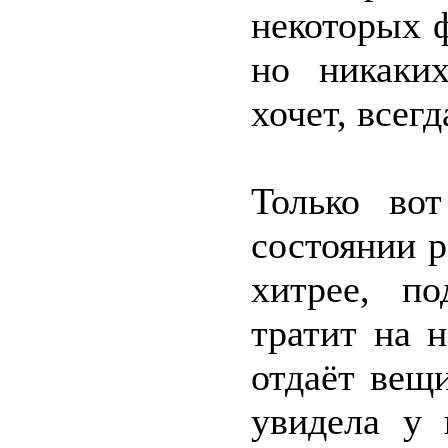
некоторых ф
но никаки
хочет, всегд
Только во
состоянии р
хитрее, п
тратит на 
отдаёт вещ
увидела у 