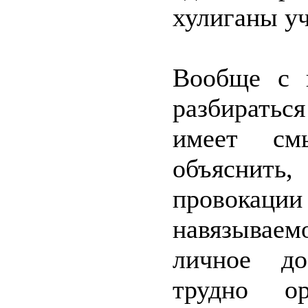
хулиганы уч
Вообще с 
разбиратьс
имеет см
объяснить,
провокаци
навязываем
личное до
трудно ор