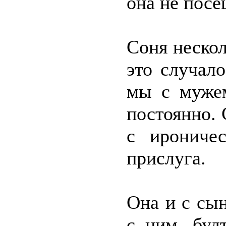
она не посе
Соня нескол
это случал
мы с мужем
постоянно. 
с ирониче
прислуга.
Она и с сы
с ним, буд