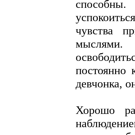
способны.
успокоить
чувства п
мыслями.
освободи
постоянно 
девчонка, о
Хорошо ра
наблюдени