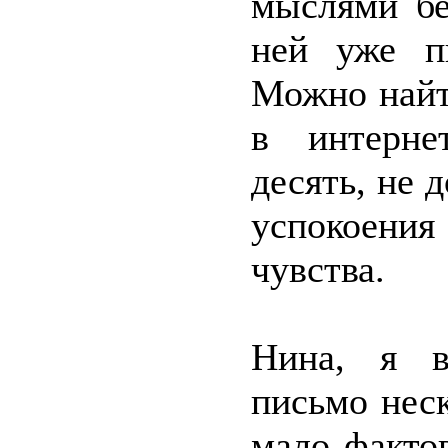
мыслями бе
ней уже п
Можно найт
в интерне
десять, не 
успокоени
чувства.
Нина, я в
письмо нес
мало факто