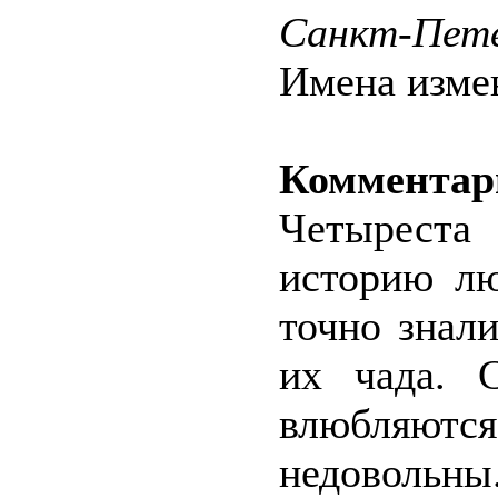
Санкт-Пете
Имена изме
Комментари
Четыреста
историю лю
точно знал
их чада. 
влюбляют
недовольны