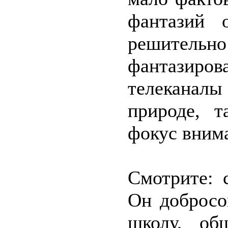
фантазий 
решитель
фантазиро
телеканал
природе, 
фокус внима
Смотрите: 
Он добросо
школу, об