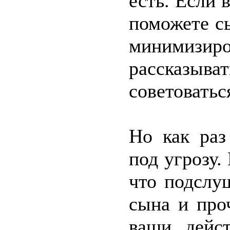
есть. Если 
поможете с
минимизиро
рассказыв
советоватьс
Но как раз
под угрозу.
что подслу
сына и про
ваши дейс