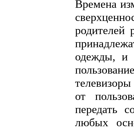
Времена из
сверхценн
родителей 
принадлеж
одежды, и 
пользован
телевизоры
от пользо
передать с
любых осно