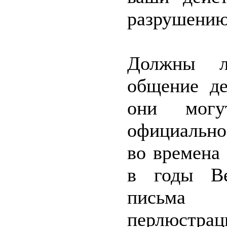
разрушению
Должны ли
общение де
они могу
официально 
во времена
в годы Ве
письма 
перлюстрац