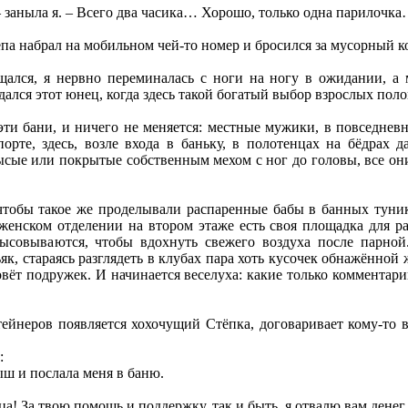
 – заныла я. – Всего два часика… Хорошо, только одна парилочка
ёпа набрал на мобильном чей-то номер и бросился за мусорный к
ещался, я нервно переминалась с ноги на ногу в ожидании, 
дался этот юнец, когда здесь такой богатый выбор взрослых пол
эти бани, и ничего не меняется: местные мужики, в повседнев
орте, здесь, возле входа в баньку, в полотенцах на бёдрах 
ысые или покрытые собственным мехом с ног до головы, все он
 чтобы такое же проделывали распаренные бабы в банных туник
 женском отделении на втором этаже есть своя площадка для р
совываются, чтобы вдохнуть свежего воздуха после парной.
к, стараясь разглядеть в клубах пара хоть кусочек обнажённой 
овёт подружек. И начинается веселуха: какие только комментари
ейнеров появляется хохочущий Стёпка, договаривает кому-то в 
:
ш и послала меня в баню.
ца! За твою помощь и поддержку, так и быть, я отвалю вам дене