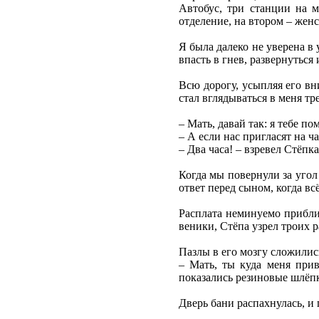
Автобус, три станции на 
отделение, на втором – женс
Я была далеко не уверена в 
впасть в гнев, развернуться 
Всю дорогу, усыпляя его вн
стал вглядываться в меня тр
– Мать, давай так: я тебе п
– А если нас пригласят на ч
– Два часа! – взревел Стёпк
Когда мы повернули за угол
ответ перед сыном, когда вс
Расплата неминуемо прибли
веники, Стёпа узрел троих 
Пазлы в его мозгу сложились
– Мать, ты куда меня при
показались резиновые шлёпк
Дверь бани распахнулась, и