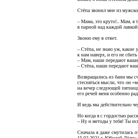
Стёпа звонил мне из мужско
– Мама, это круто!.. Мам, я
в парной над каждой лавкой!
Звоню ему в ответ.
– Стёпа, не знаю уж, какие
к нам наверх, и его не сбит
– Мам, наши передают вашим
– Стёпа, наши передают ваш
Возвращались из бани мы сч
стесняться мысли, что он «
на вечер следующей пятницы
его речей меня особенно рад
И ведь мы действительно чер
Но когда я с гордостью расс
– Ну и методы у тебя! Ты ис
Сначала я даже смутилась 
15.02.2021 г. Юбилей Лёли».