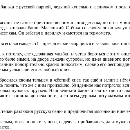
анька с русской парной, ледяной купелью и веничком, после к
вязаны не самые приятные воспоминания детства, но он сам ви
сегда затевали баню. Маленький Стёпка со своим ослиным уп
умеет сам. Он забегал в парилку и смотрел на термометр.
 всего восемьдесят! – презрительно морщился и заявлял хвастливо
 к потолку, еле сдерживая улыбки и устав бороться с этим оп
ло было зимой, на дворе лежали сугробы, но из-за дневного по
анник подозрительно красно-полосатым, словно его беспощадно 
ту мы услышали его жалобный крик.
 бросился своим тельцем в жёсткий снег, так ещё и залип в нём
ь понять, что же с ним произошло. Увиденное нас потрясло: вся
голых дубовых прутьев. Наш великий банный знаток где-то слыша
вают в кипятке до нежности, и со всем дурным энтузиазмом и
 Степан разлюбил русскую баню и предпочитал мягонький никчё
ослым, мозга и опыта у него, надеюсь, прибавилось, да и мужик
нтов.