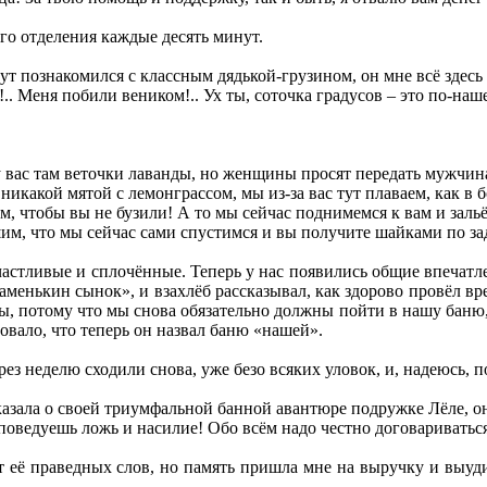
го отделения каждые десять минут.
 тут познакомился с классным дядькой-грузином, он мне всё здесь 
.. Меня побили веником!.. Ух ты, соточка градусов – это по-на
 у вас там веточки лаванды, но женщины просят передать мужчин
ь никакой мятой с лемонграссом, мы из-за вас тут плаваем, как в 
, чтобы вы не бузили! А то мы сейчас поднимемся к вам и заль
им, что мы сейчас сами спустимся и вы получите шайками по з
астливые и сплочённые. Теперь у нас появились общие впечатлени
маменькин сынок», и взахлёб рассказывал, как здорово провёл вр
, потому что мы снова обязательно должны пойти в нашу баню, 
овало, что теперь он назвал баню «нашей».
ез неделю сходили снова, уже безо всяких уловок, и, надеюсь, 
казала о своей триумфальной банной авантюре подружке Лёле, он
поведуешь ложь и насилие! Обо всём надо честно договариваться
от её праведных слов, но память пришла мне на выручку и выу