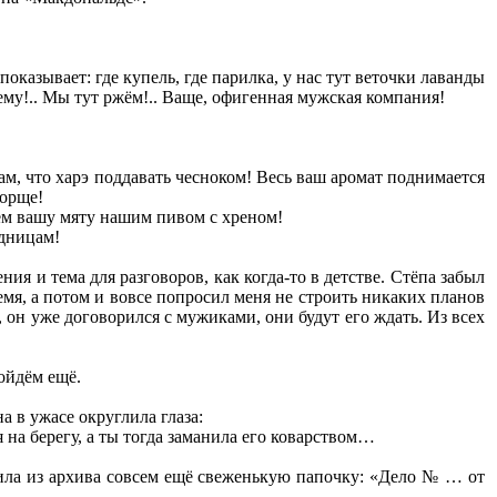
показывает: где купель, где парилка, у нас тут веточки лаванды
шему!.. Мы тут ржём!.. Ваще, офигенная мужская компания!
ам, что харэ поддавать чесноком! Весь ваш аромат поднимается
борще!
ём вашу мяту нашим пивом с хреном!
адницам!
я и тема для разговоров, как когда-то в детстве. Стёпа забыл
емя, а потом и вовсе попросил меня не строить никаких планов
он уже договорился с мужиками, они будут его ждать. Из всех
пойдём ещё.
а в ужасе округлила глаза:
 на берегу, а ты тогда заманила его коварством…
дила из архива совсем ещё свеженькую папочку: «Дело № … от