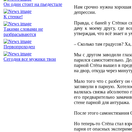
Он один стоит на пьедестале
Нам срочно нужна хорошая б
депрессии.
К стенке!
Правда, с баней у Стёпки с
дачу к моему другу, где в
Такими словами не
утверждая, что всё знает и 
разбрасываются
– Сколько там градусов? Ха,
Первопроходец
Мы с другом заводили глаза
Сегодня все мужики твои
парился самостоятельно. Де
парной Стёпа вышел в предб
на двор, откуда через мину
Мало того что с разбегу он
заглянули в парную. Хотелос
валялась связка абсолютно 
его предварительно замачи
стене парной для антуража.
После этого самоистязания
Но теперь-то Стёпа стал взр
парня от опасных экспериме