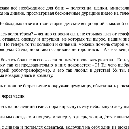
зака всё необходимое для бани – полотенца, шапки, минералку
ся на диване, просматривая бесконечные дурацкие видео на теле
еобходимо отвезти твои старые детские вещи одной знакомой сем
лась волонтёром? – лениво спросил сын, не отрывая глаз от телеф
а отдавала одежду и игрушки, из которых ты вырос, нашим зна
си. Но теперь-то ты большой и сильный, можешь помочь старой м
орчал Стёпа, но вставать с дивана не торопился. – А чё за вещи
я боялась больше всего – если он начёт проверять рюкзаки. Ест
у, так он предварительно в них покопается: «Э! Ты чего выбр
арый робот-трансформер, я его так любил в детстве! Ух ты,
а возвращалась в комнату.
ень и полное безразличие к окружающему миру, обыскивать рюкзак
 через часик.
петь на последний сеанс, пора впрыснуть ему небольшую дозу ша
если мы опоздаем и поцелуем запертую дверь, то придётся тащит
з с дивана и поплёлся одеваться, водрузил на себя один из рюкз