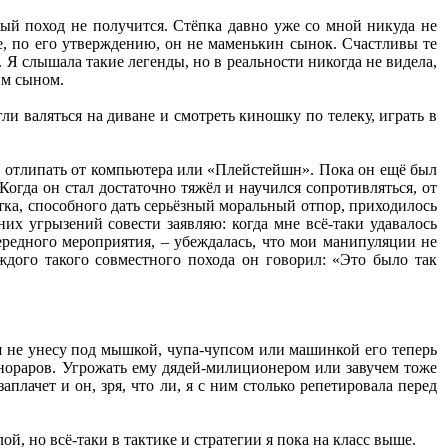
ный поход не получится. Стёпка давно уже со мной никуда не
же, по его утверждению, он не маменькин сынок. Счастливы те
. Я слышала такие легенды, но в реальности никогда не видела,
им сыном.
ли валяться на диване и смотреть киношку по телеку, играть в
л отлипать от компьютера или «Плейстейшн». Пока он ещё был
Когда он стал достаточно тяжёл и научился сопротивляться, от
тка, способного дать серьёзный моральный отпор, приходилось
них угрызений совести заявляю: когда мне всё-таки удавалось
чередного мероприятия, – убеждалась, что мои манипуляции не
ждого такого совместного похода он говорил: «Это было так
 я не унесу под мышкой, чупа-чупсом или машинкой его теперь
гонораров. Угрожать ему дядей-милиционером или завучем тоже
аплачет и он, зря, что ли, я с ним столько репетировала перед
ой, но всё-таки в тактике и стратегии я пока на класс выше.