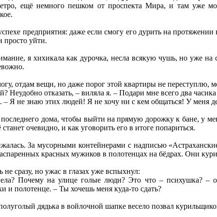
метро, ещё немного пешком от проспекта Мира, и там уже м
кое.
успехе предприятия: даже если смогу его дурить на протяжении вс
и просто уйти.
имание, я хихикала как дурочка, несла всякую чушь, но уже на 
евожно.
омогу, отдам вещи, но даже порог этой квартиры не переступлю, м
ай? Неудобно отказать, – виляла я. – Подари мне всего два часика
а. – Я не знаю этих людей! Я не хочу ни с кем общаться! У меня д
 последнего дома, чтобы выйти на прямую дорожку к бане, у мен
ё станет очевидно, и как уговорить его в итоге попариться.
жалась. За мусорными контейнерами с надписью «Астраханские
распаренных красных мужиков в полотенцах на бёдрах. Они кури
 не сразу, но ужас в глазах уже вспыхнул:
вела? Почему на улице голые люди? Это что – психушка? – о
и и полотенце. – Ты хочешь меня куда-то сдать?
 полуголый дядька в войлочной шапке весело позвал курильщико