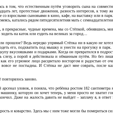
ась в том, что естественным путём уговорить сына на совмест
надцать лет, протестные движения, разность интересов, к тому 
е со взрослыми сыновьями в кино, кафе, на выставку или в парк
 смеясь, катались рядом пятидесятилетняя мать с семнадцатилетн
о, в прекрасные, чудные времена, мы со Стёпкой, обнявшись, мог
 ходить на каток или ездить на великах за город…
 ли прошлое? Ведь нередко упрямый Стёпка ни в какую не хоте
 одеть его, подхватить под мышку и унести на прогулку в парк. 
дкупу вкусняшками и подарками. Когда он превратился в подрос
ь слезу, а порой я действовала и обманным путём. Но без лиш
, как его угрюмое лицо расцветало восторгом и радостью от о
 вовсе не постыдны. И Стёпка не даст мне соврать, после ка
ё повторялось заново.
й арсенал уловок, я поняла, что ребёнка ростом 182 сантиметра
 машинку, которую он хочет теперь, у меня просто не хватит 
нчил. Даже на жалость давить не выйдет – заплачу я, в ответ з
рость и коварство. Здесь мы с ним тоже могли бы помериться сил