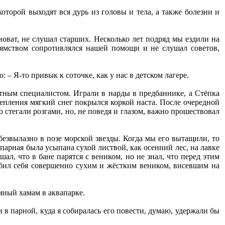
оторой выходят вся дурь из головы и тела, а также болезни и
новат, не слушал старших. Несколько лет подряд мы ездили на
рямством сопротивлялся нашей помощи и не слушал советов,
: – Я-то привык к соточке, как у нас в детском лагере.
ытным специалистом. Играли в нарды в предбаннике, а Стёпка
тепления мягкий снег покрылся коркой наста. После очередной
стегали розгами, но, не поведя и глазом, важно прошествовал
 безвылазно в позе морской звезды. Когда мы его вытащили, то
 парная была усыпана сухой листвой, как осенний лес, на лавке
л, что в бане парятся с веником, но не знал, что перед этим
збил себя совершенно сухим и жёстким веником, висевшим на
мный хамам в аквапарке.
и в парной, куда я собиралась его повести, думаю, удержали бы