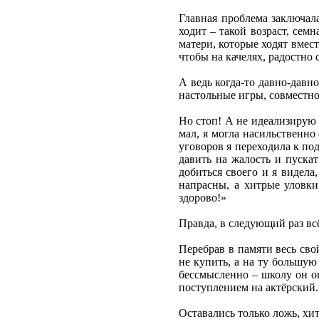
Главная проблема заключал
ходит – такой возраст, сем
матери, которые ходят вмест
чтобы на качелях, радостно
А ведь когда-то давно-давн
настольные игры, совместно
Но стоп! А не идеализирую
мал, я могла насильственно
уговоров я переходила к по
давить на жалость и пускат
добиться своего и я видела
напрасны, а хитрые уловки
здорово!»
Правда, в следующий раз вс
Перебрав в памяти весь сво
не купить, а на ту большую
бессмысленно – школу он око
поступлением на актёрский.
Оставались только ложь, хит