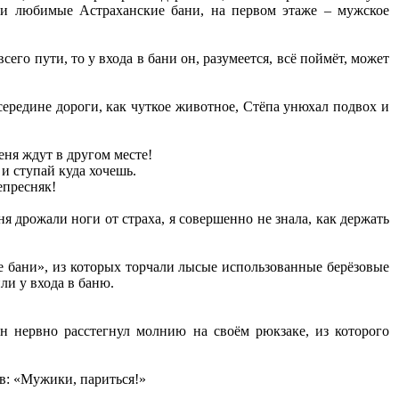
ои любимые Астраханские бани, на первом этаже – мужское
его пути, то у входа в бани он, разумеется, всё поймёт, может
середине дороги, как чуткое животное, Стёпа унюхал подвох и
еня ждут в другом месте!
 и ступай куда хочешь.
епресняк!
я дрожали ноги от страха, я совершенно не знала, как держать
 бани», из которых торчали лысые использованные берёзовые
ли у входа в баню.
н нервно расстегнул молнию на своём рюкзаке, из которого
в: «Мужики, париться!»