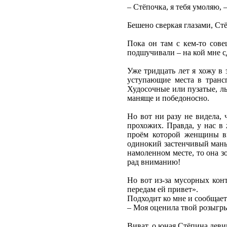
– Стёпочка, я тебя умоляю,
Бешено сверкая глазами, Ст
Пока он там с кем-то сов
подшучивали – на кой мне с
Уже тридцать лет я хожу в 
уступающие места в трансп
Худосочные или пузатые, л
маняще и победоносно.
Но вот ни разу не видела,
прохожих. Правда, у нас в
проём которой женщины вы
одинокий застенчивый манья
намоленном месте, то она з
рад вниманию!
Но вот из-за мусорных конт
передам ей привет».
Подходит ко мне и сообщает
– Моя оценила твой розыгры
Виват, о юная Стёпина деви