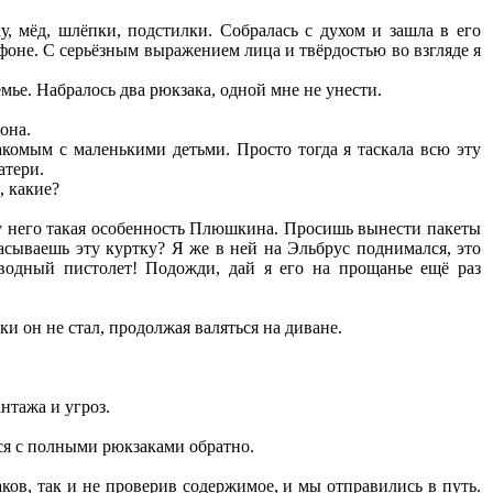
, мёд, шлёпки, подстилки. Собралась с духом и зашла в его
фоне. С серьёзным выражением лица и твёрдостью во взгляде я
ье. Набралось два рюкзака, одной мне не унести.
она.
комым с маленькими детьми. Просто тогда я таскала всю эту
атери.
, какие?
ь у него такая особенность Плюшкина. Просишь вынести пакеты
асываешь эту куртку? Я же в ней на Эльбрус поднимался, это
 водный пистолет! Подожди, дай я его на прощанье ещё раз
и он не стал, продолжая валяться на диване.
нтажа и угроз.
ься с полными рюкзаками обратно.
аков, так и не проверив содержимое, и мы отправились в путь.