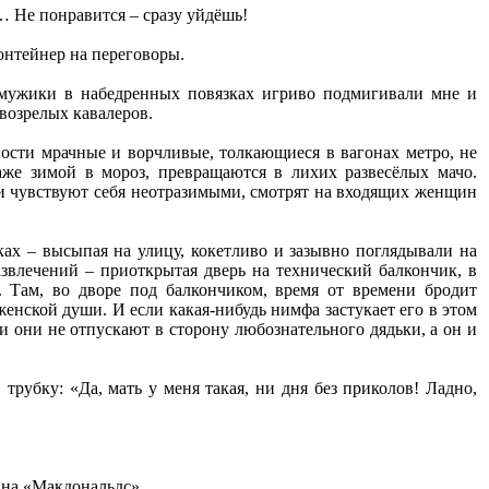
… Не понравится – сразу уйдёшь!
онтейнер на переговоры.
а мужики в набедренных повязках игриво подмигивали мне и
овозрелых кавалеров.
ности мрачные и ворчливые, толкающиеся в вагонах метро, не
даже зимой в мороз, превращаются в лихих развесёлых мачо.
и чувствуют себя неотразимыми, смотрят на входящих женщин
ах – высыпая на улицу, кокетливо и зазывно поглядывали на
азвлечений – приоткрытая дверь на технический балкончик, в
 Там, во дворе под балкончиком, время от времени бродит
женской души. И если какая-нибудь нимфа застукает его в этом
и они не отпускают в сторону любознательного дядьки, а он и
трубку: «Да, мать у меня такая, ни дня без приколов! Ладно,
г на «Макдональдс».