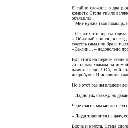
Я тайно сложила в два рюк
комнату. Стёпа уныло валял
объявила:
– Мне нужна твоя помощь. Н
– С каких это пор ты задела
– Обидный вопрос, я всегд
тяжесть сама или брала так
– Ба-лин… – недовольно пров
Вот этого на первом этапе 
со старым хламом на помойк
память сердца! Ой, мой ст
испробую!» И половина хлам
Но в этот раз им владели л
– Ладно уж, съезжу, но давай
Через часик мы могли не ус
– Люди торопятся на дачу, 
Ворча и кряхтя, Стёпа спол