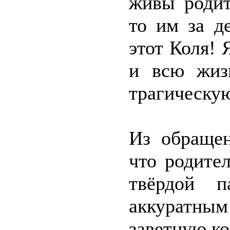
живы родит
то им за д
этот Коля! 
и всю жиз
трагическу
Из обращен
что родите
твёрдой п
аккуратным
заветную ко