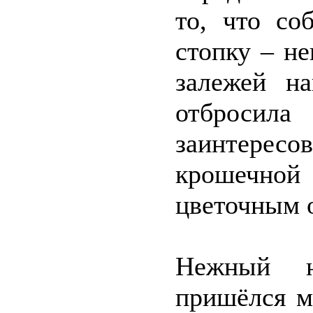
то, что со
стопку – н
залежей на
отбросил
заинтере
крошечной
цветочным о
Нежный н
пришёлся м