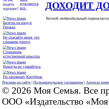
ДОХОДИТ Д
нуждаются
все.
Весной любвеобильный первоклассник
Билеты на вход в
Провал
Не спасайте меня, это
слишком дорого
Сторонник
естественной красоты
Никогда не сдавайтесь
По прозвищу Кротёнок
Реклама на сайте
|
Пользовательское соглашение
|
Анонсы номе
© 2026 Моя Семья. Все п
ООО «Издательство «Моя 