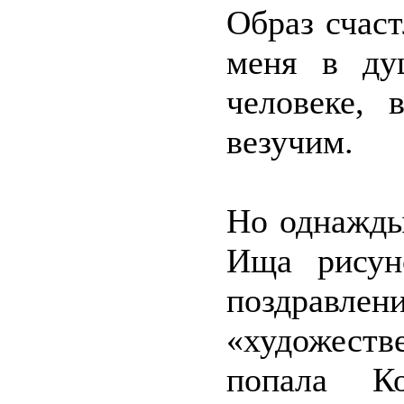
Образ счас
меня в ду
человеке, 
везучим.
Но однажды
Ища рисун
поздравл
«художеств
попала Ко