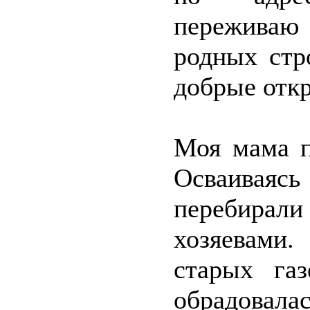
переживаю
родных стр
добрые откр
Моя мама п
Осваиваяс
перебирали
хозяевами.
старых га
обрадовалас