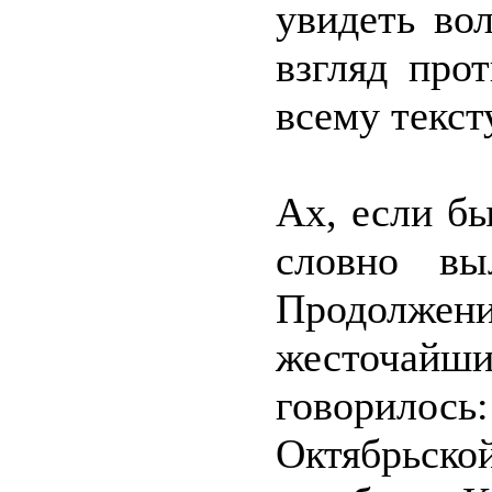
увидеть во
взгляд про
всему текст
Ах, если б
словно вы
Продолж
жесточай
говорилось:
Октябрьск