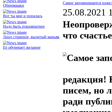
Самое запомнившееся поже
Обнимашки
25.08.2021 
Вот ты мне и попалась
Неопроверж
Надо быть поразвратнее
что счасть
Лицо странное, вылитый маньяк
Её обуревает желание
редакция! 
писем, но 
ради публи