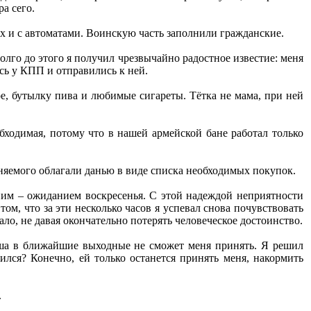
а сего.
х и с автоматами. Воинскую часть заполнили гражданские.
олго до этого я получил чрезвычайно радостное известие: меня
сь у КПП и отправились к ней.
ое, бутылку пива и любимые сигареты. Тётка не мама, при ней
бходимая, потому что в нашей армейской бане работал только
ьняемого облагали данью в виде списка необходимых покупок.
им – ожиданием воскресенья. С этой надеждой неприятности
ом, что за эти несколько часов я успевал снова почувствовать
ло, не давая окончательно потерять человеческое достоинство.
таша в ближайшие выходные не сможет меня принять. Я решил
вился? Конечно, ей только останется принять меня, накормить
.