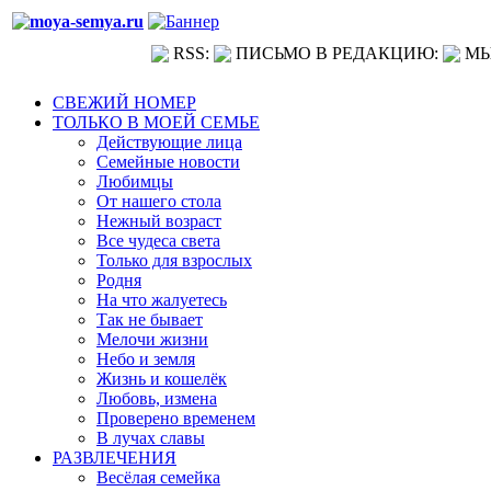
RSS:
ПИСЬМО В РЕДАКЦИЮ:
МЫ
СВЕЖИЙ НОМЕР
ТОЛЬКО В МОЕЙ СЕМЬЕ
Действующие лица
Семейные новости
Любимцы
От нашего стола
Нежный возраст
Все чудеса света
Только для взрослых
Родня
На что жалуетесь
Так не бывает
Мелочи жизни
Небо и земля
Жизнь и кошелёк
Любовь, измена
Проверено временем
В лучах славы
РАЗВЛЕЧЕНИЯ
Весёлая семейка