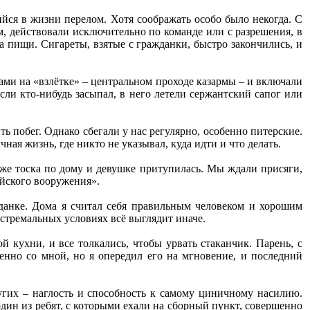
йся в жизни перелом. Хотя соображать особо было некогда. С
м, действовали исключительно по команде или с разрешения, в
а пищи. Сигареты, взятые с гражданки, быстро закончились, и
ами на «взлётке» – центральном проходе казармы – и включали
ли кто-нибудь засыпал, в него летели сержантский сапог или
ь побег. Однако сбегали у нас регулярно, особенно питерские.
ая жизнь, где никто не указывал, куда идти и что делать.
даже тоска по дому и девушке притупилась. Мы ждали присяги,
ийского вооружения».
данке. Дома я считал себя правильным человеком и хорошим
стремальных условиях всё выглядит иначе.
й кухни, и все толкались, чтобы урвать стаканчик. Парень, с
енно со мной, но я опередил его на мгновение, и последний
угих – наглость и способность к самому циничному насилию.
дин из ребят, с которыми ехали на сборный пункт, совершенно