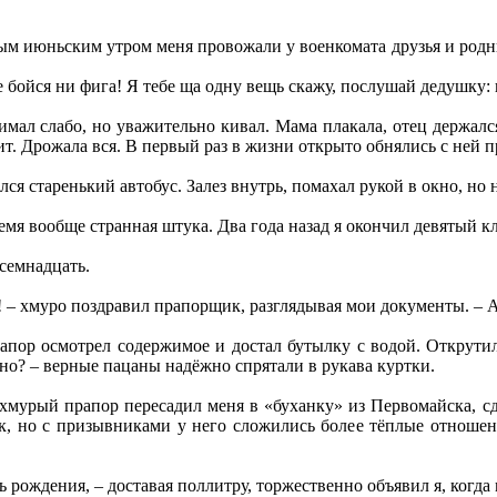
ым июньским утром меня провожали у военкомата друзья и родны
е бойся ни фига! Я тебе ща одну вещь скажу, послушай дедушку: 
нимал слабо, но уважительно кивал. Мама плакала, отец держалс
стит. Дрожала вся. В первый раз в жизни открыто обнялись с ней 
ся старенький автобус. Залез внутрь, помахал рукой в окно, но н
емя вообще странная штука. Два года назад я окончил девятый кла
семнадцать.
 – хмуро поздравил прапорщик, разглядывая мои документы. – А
апор осмотрел содержимое и достал бутылку с водой. Открутил
тно? – верные пацаны надёжно спрятали в рукава куртки.
 хмурый прапор пересадил меня в «буханку» из Первомайска, с
 но с призывниками у него сложились более тёплые отношения.
нь рождения, – доставая поллитру, торжественно объявил я, когда