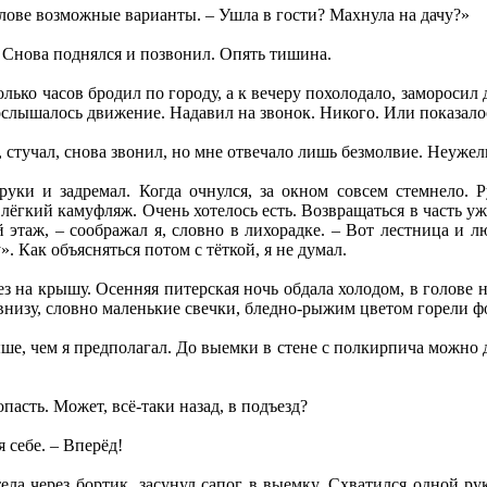
голове возможные варианты. – Ушла в гости? Махнула на дачу?»
 Снова поднялся и позвонил. Опять тишина.
лько часов бродил по городу, а к вечеру похолодало, заморосил
ослышалось движение. Надавил на звонок. Никого. Или показало
, стучал, снова звонил, но мне отвечало лишь безмолвие. Неужел
руки и задремал. Когда очнулся, за окном совсем стемнело. Р
о лёгкий камуфляж. Очень хотелось есть. Возвращаться в часть у
 этаж, – соображал я, словно в лихорадке. – Вот лестница и л
. Как объясняться потом с тёткой, я не думал.
з на крышу. Осенняя питерская ночь обдала холодом, в голове 
о внизу, словно маленькие свечки, бледно-рыжим цветом горели ф
ыше, чем я предполагал. До выемки в стене с полкирпича можно д
асть. Может, всё-таки назад, в подъезд?
я себе. – Вперёд!
а через бортик, засунул сапог в выемку. Схватился одной рук