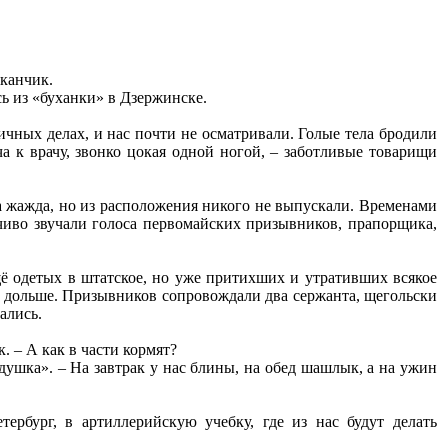
аканчик.
ь из «буханки» в Дзержинске.
чных делах, и нас почти не осматривали. Голые тела бродили
ча к врачу, звонко цокая одной ногой, – заботливые товарищи
ла жажда, но из расположения никого не выпускали. Временами
язчиво звучали голоса первомайских призывников, прапорщика,
щё одетых в штатское, но уже притихших и утративших всякое
ц дольше. Призывников сопровождали два сержанта, щегольски
ались.
. – А как в части кормят?
душка». – На завтрак у нас блины, на обед шашлык, а на ужин
тербург, в артиллерийскую учебку, где из нас будут делать