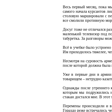
Весь первый месяц, пока мы
самого начала курсантов ли
столовую маршировали с пес
все смолили противную мо
Досуг тоже не отличался ра
маленький телевизор под по
табуретка. За разговоры мо
Всё в учебке было устроено
Им приходилось тяжелее, че
Несмотря на суровость арме
после которой должна была 
Уже в первые дни в армии
товарищем – нетрудно казат
Однажды после утреннего кр
которым мы подружились из
стакан достался мне. В этот 
Перемены происходили и в 
Гораздо реже встречались ч