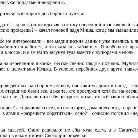
дели уже поддатые новобранцы.
ризыву всю дорогу до сборного пункта.
идать! – орал я, опрокидывая в глотку очередной пластиковый ст
ссию пройдёшь? – качал головой дядя Миша, когда мы вывалилис
о не интересовали – все медицинские данные уже имелись в ли
кабинета в кабинет, и это казалось забавным. Я шлёпал от вра
и в носок, и я зачем-то засунул туда вместе с купюрами мелочь.
жа на деревянной шконке, бессмысленно глядя в потолок. Мучи
ает и целует моя Юлька. В голове, перебивая друг друга, нав
проведённых на сборном пункте, нас таки усадили в поезд – е
А старшими были все, даже те, кто прослужил хотя бы на меся
 кители. Держали они себя нестрого, но мы их всё равно побаив
опрос? – спрашивал сосед по плацкарте, домашнего вида паренёк
в армии «разрешите обратиться», ясно? – солидно пояснил «де
ад салагой. Одно радовало: не абы куда едем, а в Санкт-Пе
 плац в каком-нибудь Скотопригоньевске.