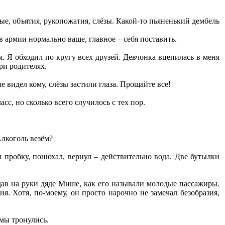
е, объятия, рукопожатия, слёзы. Какой-то пьяненький дембель
в армии нормально ваще, главное – себя поставить.
я. Я обходил по кругу всех друзей. Девчонка вцепилась в меня
при родителях.
е видел кому, слёзы застили глаза. Прощайте все!
сс, но сколько всего случилось с тех пор.
лкоголь везём?
 пробку, понюхал, вернул – действительно вода. Две бутылки
дав на руки дяде Мише, как его называли молодые пассажиры.
 Хотя, по-моему, он просто нарочно не замечал безобразия,
 мы тронулись.