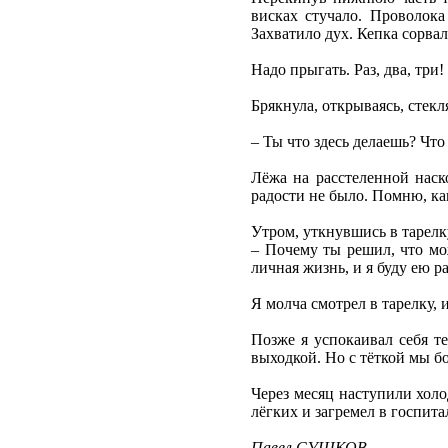
висках стучало. Проволока 
Захватило дух. Кепка сорвал
Надо прыгать. Раз, два, три!
Брякнула, открываясь, стекл
– Ты что здесь делаешь? Что
Лёжа на расстеленной наско
радости не было. Помню, как
Утром, уткнувшись в тарелк
– Почему ты решил, что мож
личная жизнь, и я буду ею р
Я молча смотрел в тарелку,
Позже я успокаивал себя т
выходкой. Но с тёткой мы б
Через месяц наступили холо
лёгких и загремел в госпита
Павел СУШКОВ,