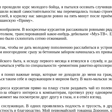
 проходили курс молодого бойца, я пытался осознать случивши
шили всякой самостоятельности: мы перемещались только строе
ней, в курилку нас заводили ровно на пять минут после приём
ршанскую «Приму».
знообразием. В воскресенье курсантов рассаживали ровными ряд
толком, транслировавший какое-нибудь дебильное «Муз-ТВ». Ес
жно было схлопотать сотню отжиманий.
 так, чтобы не дать молодому пополнению расслабиться и устроит
м иногородним: сразу за бетонным забором начиналась их привычн
йского быта, к исходу первого месяца я втянулся в службу, и 
начаться учёба по специальности «ремонтник ракетно-артиллер
 я понял важные вещи, которые не доходили до меня на граж
ься таким себе и окружающим в мирном быту. В мало-мальски эк
осса курсантам прямо на плацу стали раздавать чай из полево
-за общего интереса к компьютерам, протянул руку одноврем
момент мы посмотрели друг другу в глаза, и я отвёл взгляд.
сослуживцах. В одних проявлялись подлость и трусость, в др
естность и благородство. Мой первомайский товарищ Доронин, о