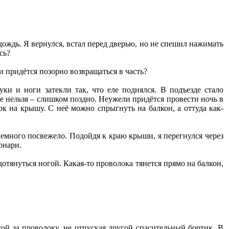
 дождь. Я вернулся, встал перед дверью, но не спешил нажимать
сь?
и придётся позорно возвращаться в часть?
уки и ноги затекли так, что еле поднялся. В подъезде стало
же нельзя – слишком поздно. Неужели придётся провести ночь в
юк на крышу. С неё можно спрыгнуть на балкон, а оттуда как-
немного посвежело. Подойдя к краю крыши, я перегнулся через
онари.
отянуться ногой. Какая-то проволока тянется прямо на балкон,
ой за проволоку, не отпуская другой спасительный бортик. В