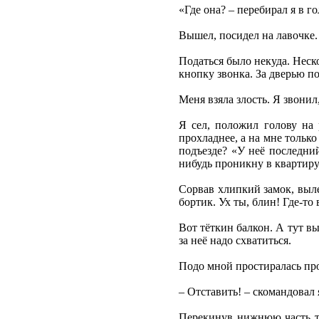
«Где она? – перебирал я в 
Вышел, посидел на лавочке.
Податься было некуда. Неско
кнопку звонка. За дверью п
Меня взяла злость. Я звонил
Я сел, положил голову на 
прохладнее, а на мне тольк
подъезде? «У неё последний
нибудь проникну в квартиру»
Сорвав хлипкий замок, выле
бортик. Ух ты, блин! Где-т
Вот тёткин балкон. А тут в
за неё надо схватиться.
Подо мной простиралась проп
– Отставить! – скомандовал 
Перекинув нижнюю часть тел