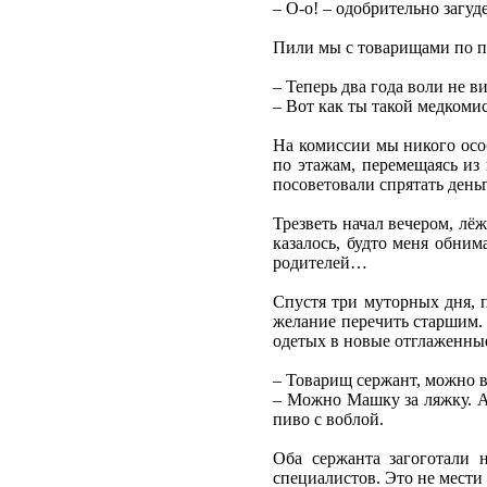
– О-о! – одобрительно загу
Пили мы с товарищами по п
– Теперь два года воли не в
– Вот как ты такой медкоми
На комиссии мы никого особ
по этажам, перемещаясь из 
посоветовали спрятать деньг
Трезветь начал вечером, лё
казалось, будто меня обним
родителей…
Спустя три муторных дня, 
желание перечить старшим. 
одетых в новые отглаженные
– Товарищ сержант, можно в
– Можно Машку за ляжку. А 
пиво с воблой.
Оба сержанта загоготали н
специалистов. Это не мести