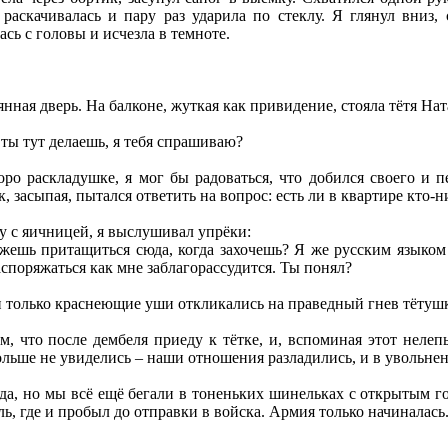
раскачивалась и пару раз ударила по стеклу. Я глянул вниз, 
ась с головы и исчезла в темноте.
янная дверь. На балконе, жуткая как привидение, стояла тётя На
 ты тут делаешь, я тебя спрашиваю?
ро раскладушке, я мог бы радоваться, что добился своего и п
, засыпая, пытался ответить на вопрос: есть ли в квартире кто-н
у с яичницей, я выслушивал упрёки:
ешь притащиться сюда, когда захочешь? Я же русским языком п
аспоряжаться как мне заблагорассудится. Ты понял?
 и только краснеющие уши откликались на праведный гнев тётуш
ем, что после дембеля приеду к тётке, и, вспоминая этот нел
ольше не увиделись – наши отношения разладились, и в увольнен
да, но мы всё ещё бегали в тоненьких шинельках с открытым г
ль, где и пробыл до отправки в войска. Армия только начиналась