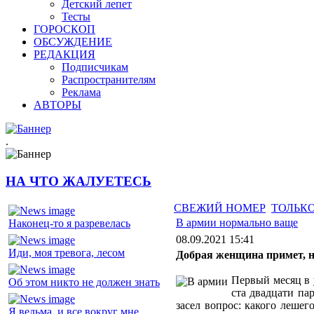
Детский лепет
Тесты
ГОРОСКОП
ОБСУЖДЕНИЕ
РЕДАКЦИЯ
Подписчикам
Распространителям
Реклама
АВТОРЫ
.
НА ЧТО ЖАЛУЕТЕСЬ
СВЕЖИЙ НОМЕР
ТОЛЬКО
В армии нормально ваще
Наконец-то я разревелась
08.09.2021 15:41
Иди, моя тревога, лесом
Добрая женщина примет, н
Первый месяц в у
Об этом никто не должен знать
ста двадцати па
засел вопрос: какого лешег
Я ведьма, и все вокруг мне