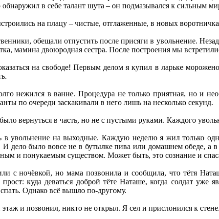
о обнаружил в себе талант шута – он подмазывался к сильным мир
строились на плацу – чистые, отглаженные, в новых воротничка
твенники, обещали отпустить после присяги в увольнение. Незад
ётка, мамина двоюродная сестра. После построения мы встретили
оказаться на свободе! Первым делом я купил в ларьке морожен
ь.
лго нежился в ванне. Процедура не только приятная, но и нео
анты по очереди заскакивали в него лишь на несколько секунд.
было вернуться в часть, но не с пустыми руками. Каждого увол
 в увольнение на выходные. Каждую неделю я жил только одн
 И дело было вовсе не в бутылке пива или домашнем обеде, а в т
авным и понукаемым существом. Может быть, это сознание и спаса
тили с ночёвкой, но мама позвонила и сообщила, что тётя На
 прост: куда деваться доброй тёте Наташе, когда солдат уже я
спать. Однако всё вышло по-другому.
 этаж и позвонил, никто не открыл. Я сел и прислонился к стене