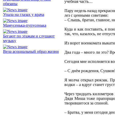
учебная часть…
обязаны
Пару недель назад прекрасн
Упала на глазах у врача
лез с ценными советами:
– Слышь, братан, главное, н
Мамусенька-пупусенька
Куда и как поставить, я по
так, что, казалось, не отпу
Бегают по этажам и слушают
музыку
Из ворот военкомата выкатил
Вела асоциальный образ жизни
Два года – много ли это? Вр
Сегодня мне исполняется во
– С днём рождения, Сушков!
Я молча открыл рюкзак. Пр
водки – а вдруг станет грус
Через тридцать километров
Дядя Миша тоже прапорщик,
творившегося за спиной.
– Братва, у меня сегодня де