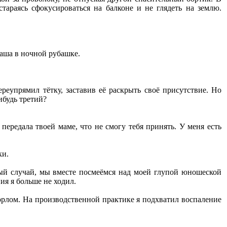
стараясь сфокусироваться на балконе и не глядеть на землю.
таша в ночной рубашке.
ереупрямил тётку, заставив её раскрыть своё присутствие. Но
ибудь третий?
ередала твоей маме, что не смогу тебя принять. У меня есть
ки.
епый случай, мы вместе посмеёмся над моей глупой юношеской
ия я больше не ходил.
орлом. На производственной практике я подхватил воспаление
.