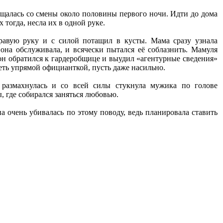
ащалась со смены около половины первого ночи. Идти до дома
тогда, несла их в одной руке.
равую руку и с силой потащил в кусты. Мама сразу узнала
 она обслуживала, и всячески пытался её соблазнить. Мамуля
 он обратился к гардеробщице и выудил «агентурные сведения»
еть упрямой официанткой, пусть даже насильно.
а размахнулась и со всей силы стукнула мужика по голове
, где собирался заняться любовью.
 очень убивалась по этому поводу, ведь планировала ставить