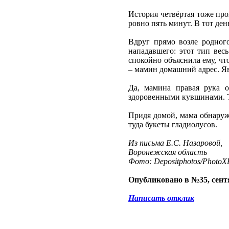
История четвёртая тоже про
ровно пять минут. В тот де
Вдруг прямо возле родног
нападавшего: этот тип весь
спокойно объяснила ему, чт
– мамин домашний адрес. Яв
Да, мамина правая рука о
здоровенными кувшинами. Тот
Придя домой, мама обнаруж
туда букеты гладиолусов.
Из письма Е.С. Назаровой,
Воронежская область
Фото: Depositphotos/PhotoXP
Опубликовано в №35, сентя
Написать отклик