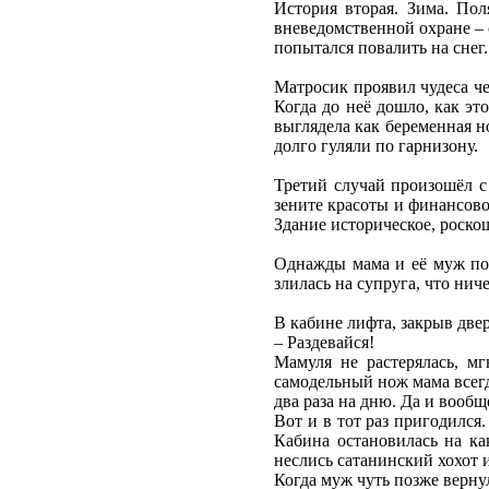
История вторая. Зима. По
вневедомственной охране – с
попытался повалить на снег.
Матросик проявил чудеса че
Когда до неё дошло, как эт
выглядела как беременная н
долго гуляли по гарнизону.
Третий случай произошёл с
зените красоты и финансово
Здание историческое, роск
Однажды мама и её муж пош
злилась на супруга, что нич
В кабине лифта, закрыв двер
– Раздевайся!
Мамуля не растерялась, м
самодельный нож мама всегд
два раза на дню. Да и вооб
Вот и в тот раз пригодился
Кабина остановилась на ка
неслись сатанинский хохот 
Когда муж чуть позже верну