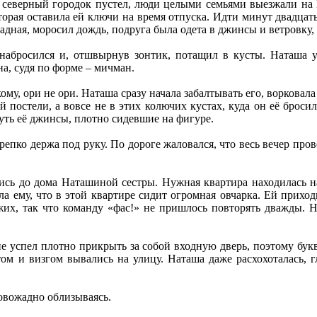
северный городок пустел, люди целыми семьями выезжали на 
торая оставила ей ключи на время отпуска. Идти минут двадцать
адная, моросил дождь, подруга была одета в джинсы и ветровку, 
 набросился и, отшвырнув зонтик, потащил в кусты. Наташа у
а, судя по форме – мичман.
му, ори не ори. Наташа сразу начала забалтывать его, ворковала 
кой постели, а вовсе не в этих колючих кустах, куда он её брос
нуть её джинсы, плотно сидевшие на фигуре.
репко держа под руку. По дороге жаловался, что весь вечер про
ись до дома Наташиной сестры. Нужная квартира находилась на
ала ему, что в этой квартире сидит огромная овчарка. Ей приход
жих, так что команду «фас!» не пришлось повторять дважды. Н
е успел плотно прикрыть за собой входную дверь, поэтому бук
том и визгом вывались на улицу. Наташа даже расхохоталась, 
ровожадно облизываясь.