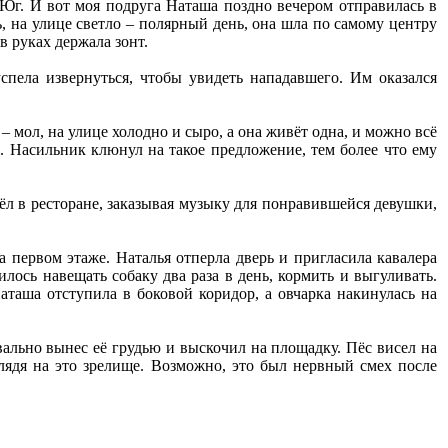
Юг. И вот моя подруга Наташа поздно вечером отправилась в
, на улице светло – полярный день, она шла по самому центру
в руках держала зонт.
спела извернуться, чтобы увидеть нападавшего. Им оказался
– мол, на улице холодно и сыро, а она живёт одна, и можно всё
ил. Насильник клюнул на такое предложение, тем более что ему
вёл в ресторане, заказывая музыку для понравившейся девушки,
 первом этаже. Наталья отперла дверь и пригласила кавалера
илось навещать собаку два раза в день, кормить и выгуливать.
аташа отступила в боковой коридор, а овчарка накинулась на
вально вынес её грудью и выскочил на площадку. Пёс висел на
глядя на это зрелище. Возможно, это был нервный смех после