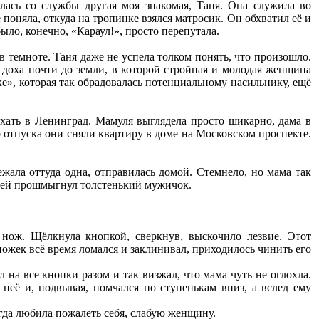
лась со службы другая моя знакомая, Таня. Она служила во
 поняла, откуда на тропинке взялся матросик. Он обхватил её и
ыло, конечно, «Караул!», просто перепутала.
 темноте. Таня даже не успела толком понять, что произошло.
я доха почти до земли, в которой стройная и молодая женщина
е», которая так обрадовалась потенциальному насильнику, ещё
хать в Ленинград. Мамуля выглядела просто шикарно, дама в
 отпуска они сняли квартиру в доме на Московском проспекте.
ала оттуда одна, отправилась домой. Стемнело, но мама так
за ней прошмыгнул толстенький мужичок.
нож. Щёлкнула кнопкой, сверкнув, выскочило лезвие. Этот
пожек всё время ломался и заклинивал, приходилось чинить его
 на все кнопки разом и так визжал, что мама чуть не оглохла.
неё и, подвывая, помчался по ступенькам вниз, а вслед ему
егда любила пожалеть себя, слабую женщину.