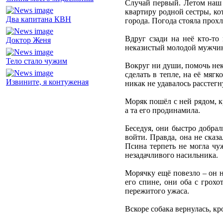
Случай первый. Летом наш 
квартиру родной сестры, ко
Два капитана КВН
города. Погода стояла прохл
Вдруг сзади на неё кто-то
Доктор Женя
неказистый молодой мужчин
Тело стало чужим
Вокруг ни души, помочь неко
сделать в тепле, на её мяг
Извините, я контуженая
никак не удавалось расстег
Моряк пошёл с ней рядом, к
а та его продинамила.
Беседуя, они быстро добрал
войти. Правда, она не сказ
Псина терпеть не могла чу
незадачливого насильника.
Морячку ещё повезло – он н
его спине, они оба с грохо
пережитого ужаса.
Вскоре собака вернулась, к