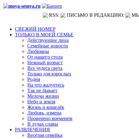
RSS:
ПИСЬМО В РЕДАКЦИЮ:
МЫ
СВЕЖИЙ НОМЕР
ТОЛЬКО В МОЕЙ СЕМЬЕ
Действующие лица
Семейные новости
Любимцы
От нашего стола
Нежный возраст
Все чудеса света
Только для взрослых
Родня
На что жалуетесь
Так не бывает
Мелочи жизни
Небо и земля
Жизнь и кошелёк
Любовь, измена
Проверено временем
В лучах славы
РАЗВЛЕЧЕНИЯ
Весёлая семейка