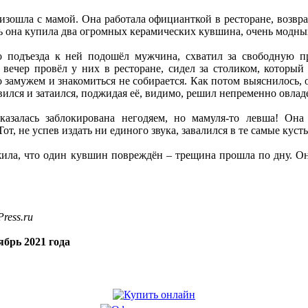
изошла с мамой. Она работала официанткой в ресторане, возвр
нь она купила два огромных керамических кувшина, очень модных 
о подъезда к ней подошёл мужчина, схватил за свободную п
 вечер провёл у них в ресторане, сидел за столиком, который
о замужем и знакомиться не собирается. Как потом выяснилось,
ился и затаился, поджидая её, видимо, решил непременно овлад
казалась заблокирована негодяем, но мамуля-то левша! Он
, не успев издать ни единого звука, завалился в те самые кусты
ила, что один кувшин повреждён – трещина прошла по дну. Она
ress.ru
брь 2021 года