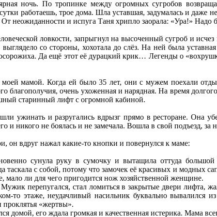
лярная ночь. По тропинке между огромных сугробов возвраща
утки работаешь, трое дома. Шла уставшая, задумалась и даже не
 От неожиданности и испуга Таня хрипло заорала: «Ура!» Надо б
ловеческой ловкости, запрыгнул на высоченный сугроб и исчез в
о выглядело со стороны, хохотала до слёз. На ней была уставна
осорожиха. Да ещё этот её дурацкий крик… Легенды о «вохрушк
 моей мамой. Когда ей было 35 лет, они с мужем поехали отды
го благополучия, очень ухоженная и нарядная. На время долгого
ошный старинный лифт с огромной кабиной.
ли ужинать и разругались вдрызг прямо в ресторане. Она убеж
его и никого не боялась и не замечала. Вошла в свой подъезд, 
и, он вдруг нажал какие-то кнопки и повернулся к маме:
гновенно сунула руку в сумочку и вытащила оттуда большой 
а таскала с собой, потому что замочек её красивых и модных са
ще, мало ли для чего пригодится нож хозяйственной женщине.
. Мужик перепугался, стал ломиться в закрытые двери лифта, жал
ком-то этаже, неудачливый насильник буквально вывалился из 
и проклятья «жертвы».
лся домой, его ждала громкая и качественная истерика. Мама вс