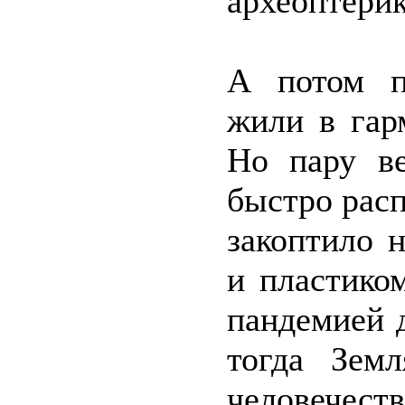
археоптерик
А потом п
жили в гар
Но пару ве
быстро расп
закоптило 
и пластико
пандемией 
тогда Зем
человечест