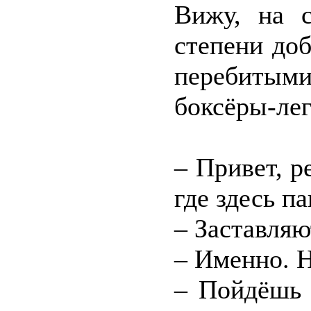
Вижу, на 
степени до
перебитым
боксёры-ле
– Привет, р
где здесь п
– Заставляю
– Именно. Н
– Пойдёшь 