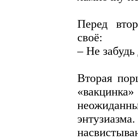
Перед вто
своё:
– Не забудь
Вторая пор
«вакцинка»
неожидан
энтузиаз
насвистыв