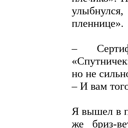
улыбнулся
пленнице».
– Сертиф
«Спутничек
но не сильн
– И вам тог
Я вышел в п
же бриз-ве