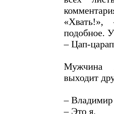
комментар
«Хвать!»,
подобное. У
– Цап-царап
Мужчина 
выходит дру
– Владимир
– Это я.