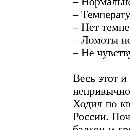
– Нормально
– Температ
– Нет темпе
– Ломоты н
– Не чувст
Весь этот и
непривычно
Ходил по к
России. Поч
балкон и г