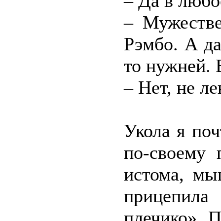
– Да в любо
– Мужестве
Рэмбо. А да
то нужней. 
– Нет, не л
Укола я по
по-своему 
истома, мы
прицепила
плечико». 