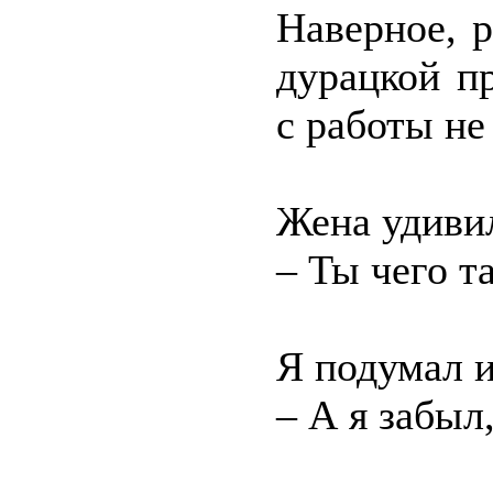
Наверное, р
дурацкой п
с работы не
Жена удиви
– Ты чего т
Я подумал и
– А я забыл