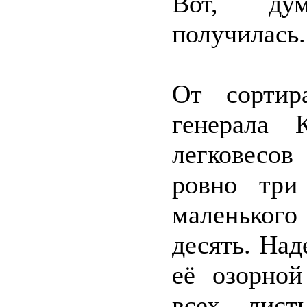
Вот, дум
получилась.
От сортир
генерала 
легковесов
ровно три
маленького
десять. Над
её озорной
всех лист