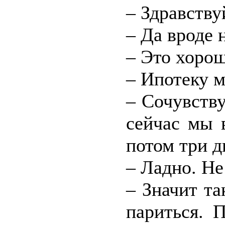
– Здравству
– Да вроде 
– Это хорош
– Ипотеку м
– Сочувству
сейчас мы 
потом три д
– Ладно. Не
– Значит та
париться. 