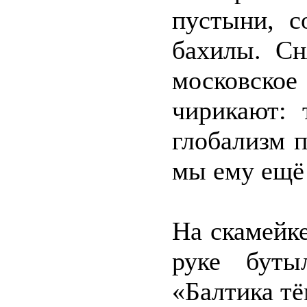
пустыни, с
бахилы. Сн
московск
чирикают: 
глобализм п
мы ему ещё 
На скамейке
руке буты
«Балтика тё