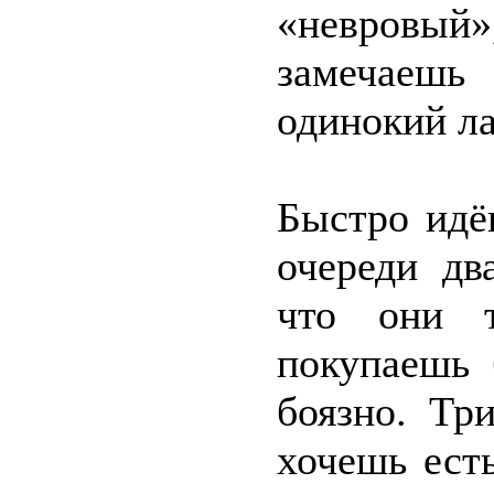
«невровый»
замечаешь
одинокий ла
Быстро идё
очереди дв
что они т
покупаешь 
боязно. Тр
хочешь есть