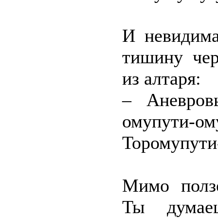
И невидима
тишину чер
из алтаря:
– Аневров
омупути-о
Торомупути
Мимо ползё
Ты думае