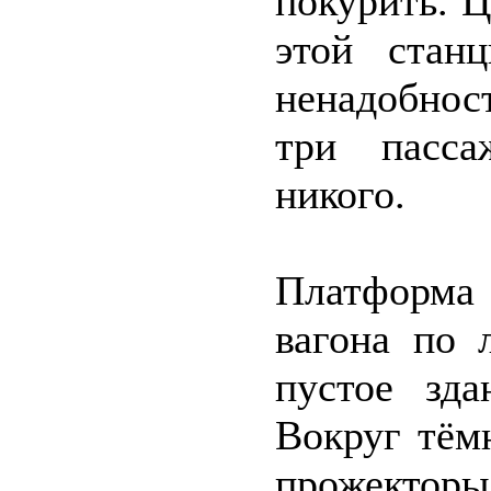
покурить. 
этой стан
ненадобнос
три пасса
никого.
Платформа 
вагона по 
пустое зда
Вокруг тём
прожекторы