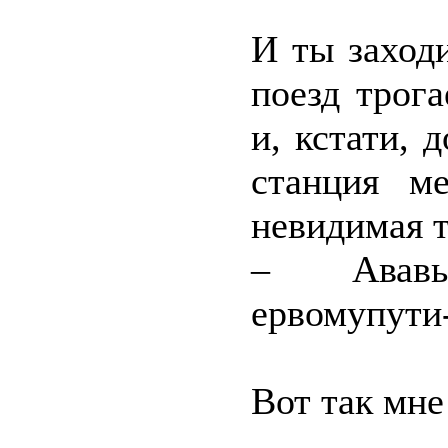
И ты заходи
поезд трог
и, кстати, 
станция м
невидимая т
– Ававый
ервомупути
Вот так мне