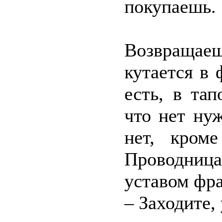
покупаешь.
Возвраща
кутается в
есть, в та
что нет ну
нет, кром
Проводниц
уставом фра
– Заходите,