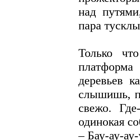
над путями
пара тусклы
Только чт
платформа
деревьев к
слышишь, п
свежо. Где
одинокая со
– Бау-ау-ау-