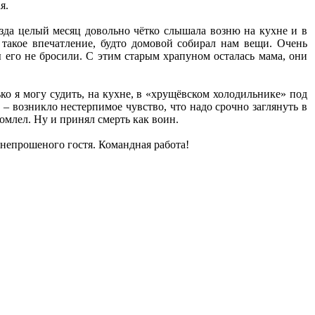
я.
езда целый месяц довольно чётко слышала возню на кухне и в
о такое впечатление, будто домовой собирал нам вещи. Очень
 его не бросили. С этим старым храпуном осталась мама, они
ько я могу судить, на кухне, в «хрущёвском холодильнике» под
– возникло нестерпимое чувство, что надо срочно заглянуть в
омлел. Ну и принял смерть как воин.
 непрошеного гостя. Командная работа!