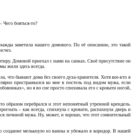
– Чего бояться-то?
днажды заметила нашего домового. По её описанию, это такой
исчез.
тиру. Домовой приехал с нами на санках. Своё присутствие он
мы жили здесь всегда.
ла, что бывают дома без своего духа-хранителя. Хотя кое-кто в
улярно пристраивался ко мне в постель под видом мужа, если
бовниках», но я во сне просто спихивала его с кровати ногой,
-то образом перебрался и этот непонятный утренний крендель.
рогнать – как всегда, спихнула с кровати, распахнула дверь и
ся личиной мужа. Ну, может, и хорошо, что этот сомнительный
о создание мелькнуло из ванны и убежало в коридор. В нашей