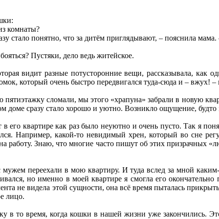
шки:
 из комнаты?
азу стало понятно, что за дитём приглядывают, – пояснила мама. 
 бояться? Пустяки, дело ведь житейское.
оторая видит разные потусторонние вещи, рассказывала, как о
мок, который очень быстро передвигался туда-сюда и – вжух! – 
ю пятиэтажку сломали, мы этого «храпуна» забрали в новую квар
вом доме сразу стало хорошо и уютно. Возникло ощущение, будто 
т в его квартире как раз было неуютно и очень пусто. Так я поня
ялся. Например, какой-то невидимый хрен, который во сне рег
на работу. Знаю, что многие часто пишут об этих призрачных «лю
с мужем переехали в мою квартиру. И туда вслед за мной каким
ивался, но именно в моей квартире я смогла его окончательно п
ента не видела этой сущности, она всё время пыталась прикрыть
е лицо.
у в то время, когда кошки в нашей жизни уже закончились. Эт