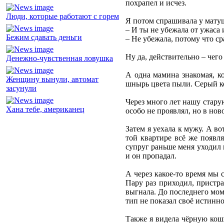
похрапел и исчез.
Люди, которые работают с горем
Я потом спрашивала у мату
– И ты не убежала от ужаса
Бежим сдавать деньги
– Не убежала, потому что ср
Ну да, действительно – чего
Денежно-чувственная ловушка
А одна мамина знакомая, к
Женщину вынули, автомат
шнырь цвета пыли. Серый ко
засунули
Через много лет нашу стару
Хана тебе, американец
особо не проявлял, но в но
Затем я уехала к мужу. А во
той квартире всё же появл
супруг раньше меня уходил 
и он пропадал.
А через какое-то время мы 
Пару раз приходил, пристра
выгнала. До последнего мом
тип не показал своё истинно
Также я видела чёрную кошк