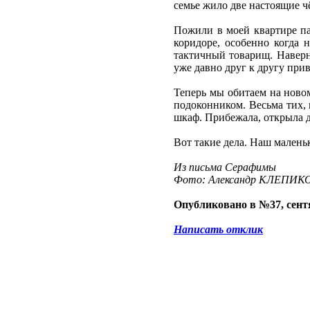
семье жило две настоящие чё
Пожили в моей квартире па
коридоре, особенно когда 
тактичный товарищ. Наверно
уже давно друг к другу при
Теперь мы обитаем на новом
подоконником. Весьма тих, 
шкаф. Прибежала, открыла д
Вот такие дела. Наш малень
Из письма Серафимы
Фото: Александр КЛЕПИК
Опубликовано в №37, сентя
Написать отклик