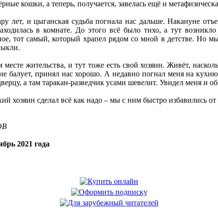
рные кошки, а теперь, получается, завелась ещё и метафизическа
ру лет, и цыганская судьба погнала нас дальше. Накануне отъ
находилась в комнате. До этого всё было тихо, а тут возникл
е, тот самый, который храпел рядом со мной в детстве. Но мы
выкли.
 месте жительства, и тут тоже есть свой хозяин. Живёт, наскол
не балует, принял нас хорошо. А недавно погнал меня на кухню 
верцу, а там таракан-разведчик усами шевелит. Увидел меня и об
кий хозяин сделал всё как надо – мы с ним быстро избавились от
ОВ
брь 2021 года