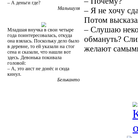
– Почему?
– А деньги где?
Малышуля
– Я не хочу сд
Потом высказа
– Слушаю некот
Младшая внучка в свои четыре
года поинтересовалась, откуда
обмануть? Сли
она взялась. Поскольку дело было
в деревне, то ей указали на стог
желают самыми
сена и сказали, что нашли вот
здесь. Девонька покивала
головой:
– А, это аист не донёс и сюда
кинул.
Бельканто