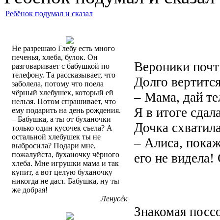
Ребёнок подумал и сказал
Не разрешаю Глебу есть много
печенья, хлеба, булок. Он
Вероники почти
разговаривает с бабушкой по
телефону. Та рассказывает, что
Долго вертится
заболела, потому что поела
чёрный хлебушек, который ей
– Мама, дай те
нельзя. Потом спрашивает, что
Я в итоге сдал
ему подарить на день рождения.
– Бабушка, а ты от буханочки
Дочка схватил
только один кусочек съела? А
остальной хлебушек ты не
– Алиса, покаж
выбросила? Подари мне,
пожалуйста, буханочку чёрного
его не видела
хлеба. Мне игрушки мама и так
купит, а вот целую буханочку
никогда не даст. Бабушка, ну ты
же добрая!
Ленусёк
Знакомая посс