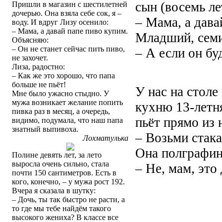
сын (восемь лет
Пришли в магазин с шестилетней
дочерью. Она взяла себе сок, я –
– Мама, а дава
воду. И вдруг Лизу осенило:
– Мама, а давай папе пиво купим.
Младший, семи
Объясняю:
– Он не станет сейчас пить пиво,
– А если он бу
не захочет.
Лиза, радостно:
– Как же это хорошо, что папа
больше не пьёт!
У нас на столе
Мне было ужасно стыдно. У
мужа возникает желание попить
кухню 13-летня
пивка раз в месяц, а очередь,
пьёт прямо из 
видимо, подумала, что наш папа
знатный выпивоха.
– Возьми стака
Лохматулька
Она полграфин
Полине девять лет, за лето
выросла очень сильно, стала
– Не, мам, это
почти 150 сантиметров. Есть в
кого, конечно, – у мужа рост 192.
Вчера я сказала в шутку:
– Дочь, ты так быстро не расти, а
то где мы тебе найдём такого
высокого жениха? В классе все