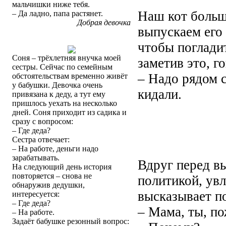
мальчишки ниже тебя.
Наш кот больш
– Да ладно, папа растянет.
Добрая девочка
выпускаем его
чтобы поглади
Соня – трёхлетняя внучка моей
заметив это, г
сестры. Сейчас по семейным
– Надо рядом с
обстоятельствам временно живёт
у бабушки. Девочка очень
кидали.
привязана к деду, а тут ему
пришлось уехать на несколько
дней. Соня приходит из садика и
сразу с вопросом:
– Где деда?
Сестра отвечает:
– На работе, деньги надо
зарабатывать.
Вдруг перед в
На следующий день история
повторяется – снова не
политикой, ув
обнаружив дедушки,
высказывает п
интересуется:
– Где деда?
– Мама, ты, п
– На работе.
Задаёт бабушке резонный вопрос: