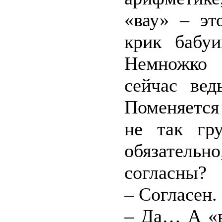
«вау» – эт
крик бабуи
Немножко 
сейчас вед
Поменяется
не так гр
обязатель
согласны?
– Согласен.
– Да… А «в