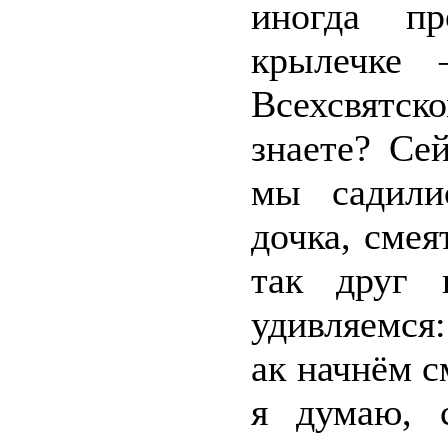
иногда пр
крылечке
Всехсвятск
знаете? Се
мы садили
дочка, смея
так друг 
удивляемся:
ак начнём с
я думаю, 