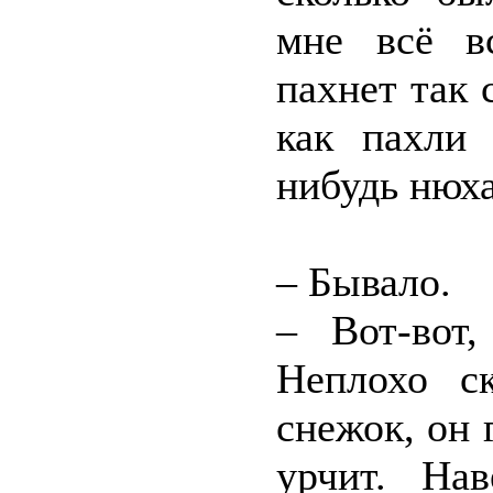
мне всё в
пахнет так 
как пахли 
нибудь нюх
– Бывало.
– Вот-вот,
Неплохо с
снежок, он 
урчит. На