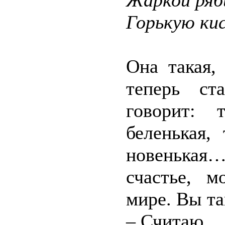
Жаркой ря
Горькую ки
Она такая,
теперь ст
говорит: 
беленькая,
новенька
счастье, 
мире. Вы та
– Считаю.