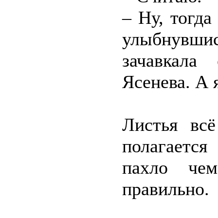
– Ну, тогда
улыбнувши
зачавкала
Ясенева. А 
Листья вс
полагаетс
пахло чем
правильно.