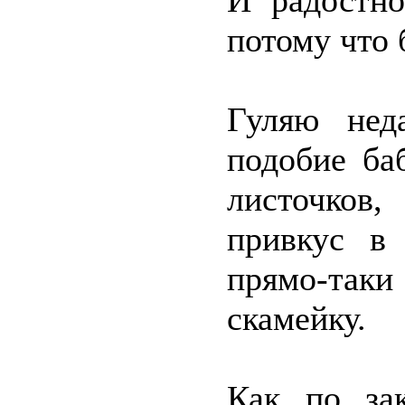
И радостно
потому что 
Гуляю нед
подобие ба
листочков
привкус в 
прямо-таки
скамейку.
Как по за