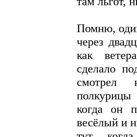
там льгот, н
Помню, один
через двад
как ветер
сделало по
смотрел 
полкурицы 
когда он 
весёлый и н
тут когда