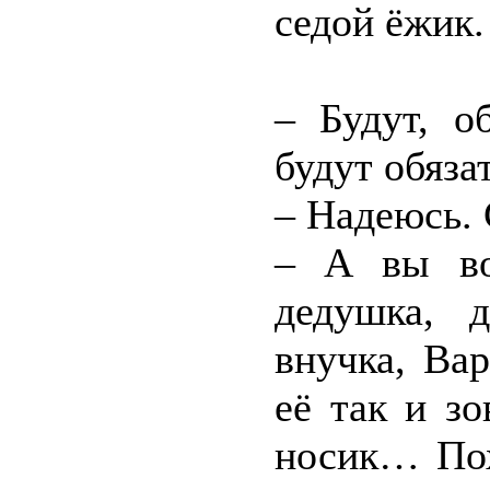
седой ёжик.
– Будут, о
будут обяза
– Надеюсь. 
– А вы во
дедушка, 
внучка, Вар
её так и з
носик… Пох