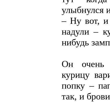
улыбнулся и
– Ну вот, и
надули – к
нибудь замп
Он очень 
курицу вар
попку – па
так, и бров