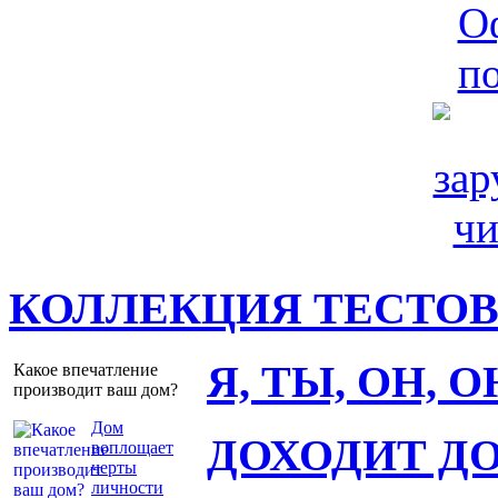
КОЛЛЕКЦИЯ ТЕСТО
Я, ТЫ, ОН, 
Какое впечатление
производит ваш дом?
Дом
ДОХОДИТ Д
воплощает
черты
личности