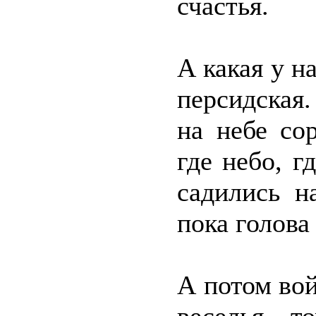
счастья.
А какая у н
персидская.
на небе со
где небо, 
садились н
пока голова
А потом во