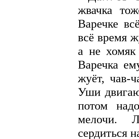
жвачка тож
Варечке вс
всё время ж
а не хомяк
Варечка ем
жуёт, чав-
Уши двигаю
потом надо
мелочи. 
сердиться н