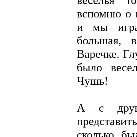
веселья т
вспомню о в
и мы игр
большая, 
Варечке. Гл
было весе
Чушь!
А с друг
представить
сколько бы