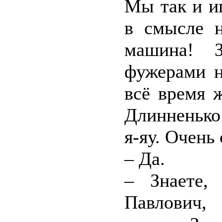
Мы так и и
в смысле н
машина! З
фужерами н
всё время ж
Длинненько 
я-яу. Очен
– Да.
– Знаете,
Павлович,