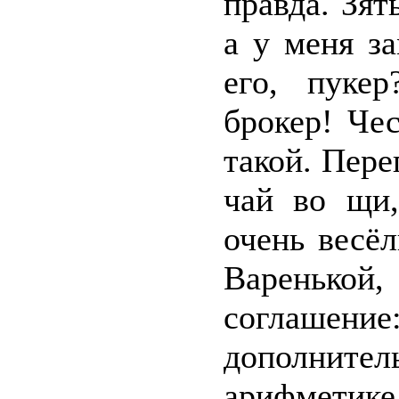
правда. Зят
а у меня за
его, пуке
брокер! Чес
такой. Пере
чай во щи,
очень весё
Варенькой
соглаше
дополни
арифметике,