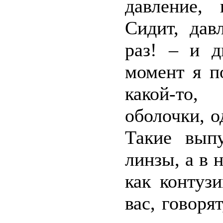
давление,
Сидит, дав
раз! – и д
момент я п
какой-то,
оболочки, о
Такие вып
линзы, а в 
как контуз
вас, говоря