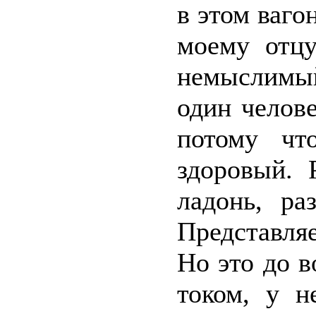
в этом ваго
моему отцу
немыслимый
один челов
потому чт
здоровый. 
ладонь, ра
Представля
Но это до в
током, у н