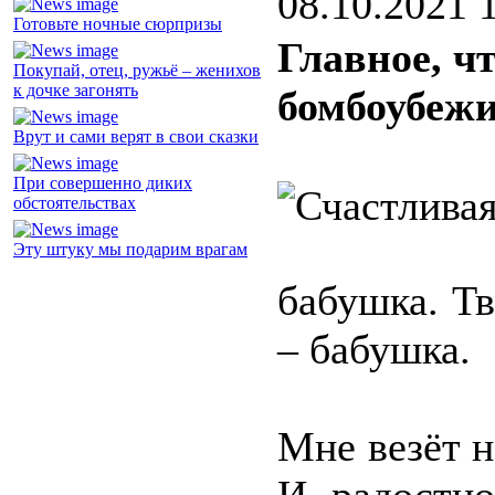
08.10.2021 
Готовьте ночные сюрпризы
Главное, чт
Покупай, отец, ружьё – женихов
к дочке загонять
бомбоубеж
Врут и сами верят в свои сказки
При совершенно диких
обстоятельствах
Эту штуку мы подарим врагам
бабушка. Тв
– бабушка.
Мне везёт н