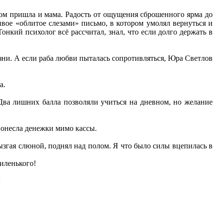
дом пришла и мама. Радость от ощущения сброшенного ярма до
вое «облитое слезами» письмо, в котором умолял вернуться и
Тонкий психолог всё рассчитал, знал, что если долго держать в
зни. А если раба любви пыталась сопротивляться, Юра Светлов
а.
 Два лишних балла позволяли учиться на дневном, но желание
понесла денежки мимо кассы.
ызгая слюной, поднял над полом. Я что было силы вцепилась в
миленького!
: