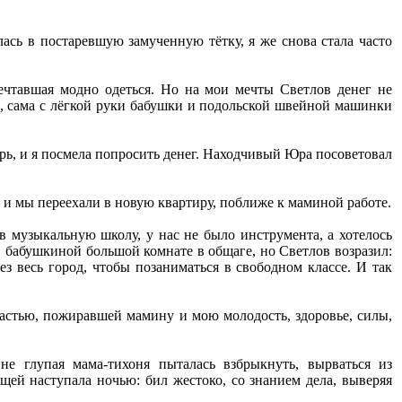
сь в постаревшую замученную тётку, я же снова стала часто
ечтавшая модно одеться. Но на мои мечты Светлов денег не
но, сама с лёгкой руки бабушки и подольской швейной машинки
ь, и я посмела попросить денег. Находчивый Юра посоветовал
, и мы переехали в новую квартиру, поближе к маминой работе.
 музыкальную школу, у нас не было инструмента, а хотелось
в бабушкиной большой комнате в общаге, но Светлов возразил:
 весь город, чтобы позаниматься в свободном классе. И так
астью, пожиравшей мамину и мою молодость, здоровье, силы,
не глупая мама-тихоня пыталась взбрыкнуть, вырваться из
ей наступала ночью: бил жестоко, со знанием дела, выверяя