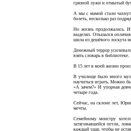
грязной лужи и отмытый бут
А мы с мамой стали чахнут
болеть, несколько раз подря
Но жизнь продолжалась. И
выделял. Отказался оплачив
шила из дешёвого лоскута 
Денежный террор усиливался
взять словарь в библиотеке.
В 15 лет в моей жизни прои
В училище было много музы
научиться играть. Можно бы
«А зачем?» И упорная девч
четыре года.
Сейчас, на склоне лет, Юр
мечты.
Семейному монстру хотело
затягивавшейся петли, лов
каждый удар, чтобы не оста