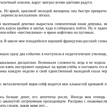
ылочный осколок, вдруг заиграл всеми цветами радуги.
ь. Из яркой, красивой молодой женщины она быстро превратила
д перенесла воспаление лёгких.
з маленькой девочки вырастала симпатичная юная девушка, м
ать курсы кройки и шитья, куда я собиралась пойти. Ну и лад
мини-юбки «шестиклинки» и яркие кофточки на пуговках.
. В школе мне понадобился хороший французско-русский словар
зошло сразу два события: я поступила в педагогическое училище
кальных дисциплин. Возникали сложности, ведь я не ходила в
ло взять инструмент напрокат на время учёбы и поставить его 
онка каждую неделю в свой единственный выходной ехала через
ин металлический ящик-сейф видится мне клыкастой кровавой п
сь больше денег, его аппетиты росли. Иногда моя отнюдь 
ко закинутой хитроумным проходимцем. Расправа с инакомыслящ
вить следов, зажав маме рот…