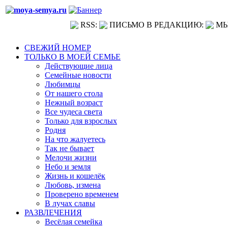
RSS:
ПИСЬМО В РЕДАКЦИЮ:
МЫ
СВЕЖИЙ НОМЕР
ТОЛЬКО В МОЕЙ СЕМЬЕ
Действующие лица
Семейные новости
Любимцы
От нашего стола
Нежный возраст
Все чудеса света
Только для взрослых
Родня
На что жалуетесь
Так не бывает
Мелочи жизни
Небо и земля
Жизнь и кошелёк
Любовь, измена
Проверено временем
В лучах славы
РАЗВЛЕЧЕНИЯ
Весёлая семейка