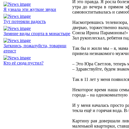
И это правда. Я росла боле
утра до вечера в прямом э
Я узнала эти жуткие звуки
самовоспитывалась и самооб
Тут потеряли радость
Насмотревшись телевизора,
дверью, торжественно выхо
Союза Ирина Парамонова!»
Зимние виды спорта в монастыре
Зал рукоплескал, ребятня па
Заткнись, пожалуйста, товарищ
Так бы и жили мы – я, мама
атеист
привела незнакомого мужчи
Кто её сюда пустил?
– Это Юра Светлов, теперь м
– Здравствуйте, будем знак
Так в 11 лет у меня появил
Некоторое время наша семь
города – на однокомнатную 
И у меня началась просто р
текла ещё и горячая вода. В
Картину рая довершали ливш
маленькой квартирки, ставш