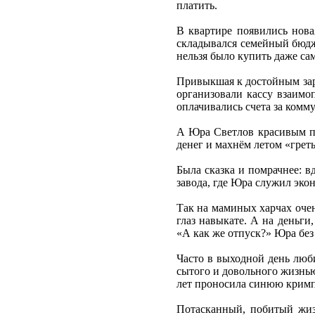
платить.
В квартире появились нова
складывался семейный бюдже
нельзя было купить даже са
Привыкшая к достойным зара
организовали кассу взаимоп
оплачивались счета за комм
А Юра Светлов красивым по
денег и махнём летом «греть
Была сказка и помрачнее: вд
завода, где Юра служил эко
Так на маминых харчах оче
глаз навыкате. А на деньг
«А как же отпуск?» Юра без 
Часто в выходной день люби
сытого и довольного жизнью
лет проносила синюю кримп
Потасканный, побитый жиз