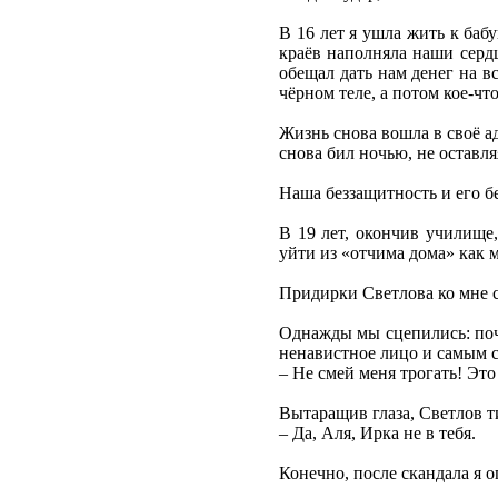
В 16 лет я ушла жить к ба
краёв наполняла наши сердц
обещал дать нам денег на вс
чёрном теле, а потом кое-что
Жизнь снова вошла в своё а
снова бил ночью, не оставля
Наша беззащитность и его б
В 19 лет, окончив училище
уйти из «отчима дома» как м
Придирки Светлова ко мне с
Однажды мы сцепились: почт
ненавистное лицо и самым 
– Не смей меня трогать! Это
Вытаращив глаза, Светлов ти
– Да, Аля, Ирка не в тебя.
Конечно, после скандала я о