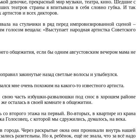
нькой девочке, прекрасный мир музыки, театра, кино. Шедшие с
ших театров страны я впитывала в себя словно губка. И так
 артистов и всех дикторов.
ивала на стульчики в ряд перед импровизированной сценой –
м голосом вещала: «Выступает народная артистка Советского
очего общежития, если бы одним августовским вечером мама не
поправил закинутые назад светлые волосы и улыбнулся.
ался мне очень похожим на какого-то известного артиста.
в свою часть избушки-развалюшки под снос в хорошем районе
 же осталась в своей комнате в общежитии.
ь со второго этажа на первый. Во-вторых, в квартире из крана
ка Голосовец, с которой мы сдружились, думалось, на века.
ёв города. Через раскрытые окна они проникали внутрь нашей
ись разительны. Но я, ребёнок, ещё не знала, что за всё надо