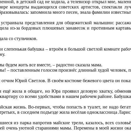
зненной, в детский сад не ходила, а телевизор открыл мне, мале
фире концерты выдающихся советских артистов, спектакли луч
разовывалась: запомнила много песен, знала фамилии известных
 устраивала представления для общежитской малышни: рассаж
дила из-за бордовых плюшевых занавесок и противным картавы
дала со стульчиков.
 и слепенькая бабушка – втроём в большой светлой комнате раб
ну.
ы будем жить все вместе, – радостно сказала мама.
омы! – поставленным голосом произнёс длинный худой человек, 
ся отчим Юрий Светлов. В своём костюме бежевого цвета он показ
я ещё жила в общаге, но Юра проявил деловую хватку, обменя
квартиру со всеми удобствами в нашем рабочем районе. Бабушка
айская жизнь. Во-первых, чтобы попасть в туалет, не надо бегат
-третьих, в соседнем подъезде жила весёлая одноклассница Ларис
иеся из парка напротив майские трели, казалось, всех соловь
ей очень уютной стараниями мамы. Перемены в моей жизни оказал