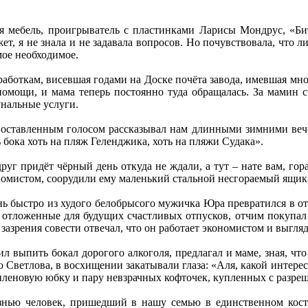
я мебель, проигрыватель с пластинками Ларисы Мондрус, «Битл
т, я не знала и не задавала вопросов. Но почувствовала, что л
мое необходимое.
боткам, висевшая годами на Доске почёта завода, имевшая множ
омощи, и мама теперь постоянно туда обращалась. За мамин сч
унальные услуги.
ставленным голосом рассказывал нам длинными зимними вечер
 бока хоть на пляж Геленджика, хоть на пляжи Судака».
руг придёт чёрный день откуда не ждали, а тут – нате вам, гора
номистом, соорудили ему маленький стальной несгораемый ящик-
нь быстро из худого белобрысого мужичка Юра превратился в о
и, отложенные для будущих счастливых отпусков, отчим покупа
зазрения совести отвечал, что он работает экономистом и выгля
л выпить бокал дорогого алкоголя, предлагал и маме, зная, чт
 Светлова, в восхищении закатывали глаза: «Аля, какой интере
леновую юбку и пару невзрачных кофточек, купленных с разре
нью человек, пришедший в нашу семью в единственном кост