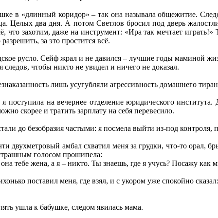
бушке в «длинный коридор» – так она называла общежитие. Сле
а. Целых два дня. А потом Светлов бросил под дверь жалостли
ё, что захотим, даже на инструмент: «Ира так мечтает играть!» 
 разрешить, за это простится всё.
дское русло. Сейф жрал и не давился – лучшие годы маминой жи
я следов, чтобы никто не увидел и ничего не доказал.
езнаказанность лишь усугубляли агрессивность домашнего тиран
, я поступила на вечернее отделение юридического института.
ожно скорее и тратить зарплату на себя перевесило.
тали до безобразия частыми: я посмела выйти из-под контроля, 
и двухметровый амбал схватил меня за грудки, что-то орал, бр
страшным голосом прошипела:
 она тебе жена, а я – никто. Ты знаешь, где я учусь? Посажу как 
хонько поставил меня, где взял, и с укором уже спокойно сказал
пять ушла к бабушке, следом явилась мама.