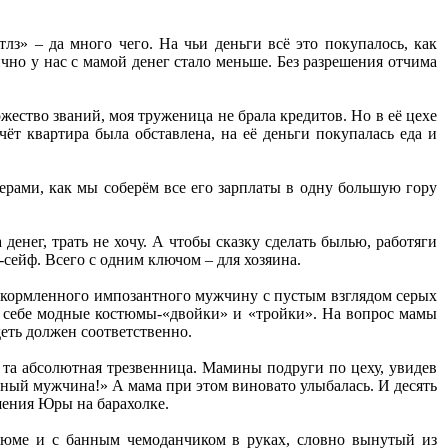
з» – да много чего. На чьи деньги всё это покупалось, как
ично у нас с мамой денег стало меньше. Без разрешения отчима
ество званий, моя труженица не брала кредитов. Но в её цехе
ёт квартира была обставлена, на её деньги покупалась еда и
ами, как мы соберём все его зарплаты в одну большую гору
 денег, трать не хочу. А чтобы сказку сделать былью, работяги
сейф. Всего с одним ключом – для хозяина.
ткормленного импозантного мужчину с пустым взглядом серых
л себе модные костюмы-«двойки» и «тройки». На вопрос мамы
деть должен соответственно.
о та абсолютная трезвенница. Мамины подруги по цеху, увидев
сный мужчина!» А мама при этом виновато улыбалась. И десять
шения Юры на барахолке.
юме и с банным чемоданчиком в руках, словно вынутый из