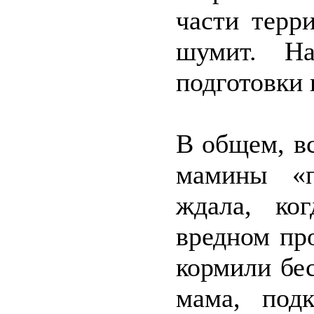
части терр
шумит. На
подготовки 
В общем, в
мамины «п
ждала, ко
вредном пр
кормили бе
мама, подк