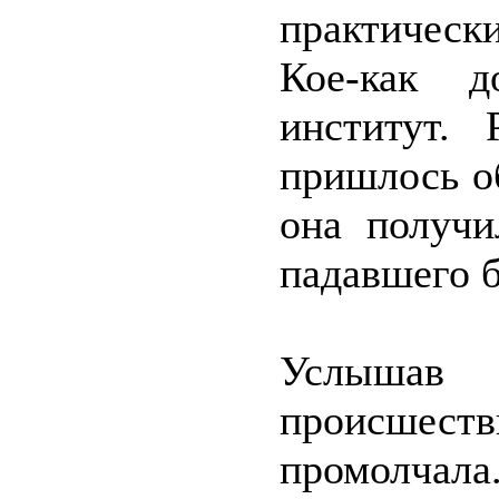
практически
Кое-как д
институт. 
пришлось об
она получи
падавшего б
Услышав 
происшест
промолчала