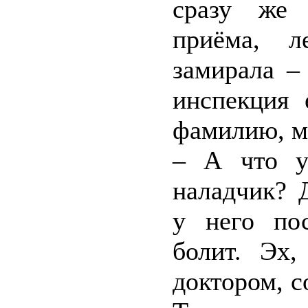
сразу же 
приёма, л
замирала –
инспекция 
фамилию, м
– А что у
наладчик? 
у него по
болит. Эх
доктором, с