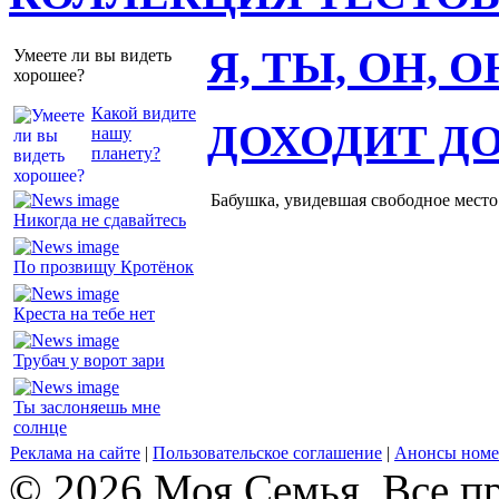
Я, ТЫ, ОН, 
Умеете ли вы видеть
хорошее?
Какой видите
ДОХОДИТ Д
нашу
планету?
Бабушка, увидевшая свободное место 
Никогда не сдавайтесь
По прозвищу Кротёнок
Креста на тебе нет
Трубач у ворот зари
Ты заслоняешь мне
солнце
Реклама на сайте
|
Пользовательское соглашение
|
Анонсы номе
© 2026 Моя Семья. Все п