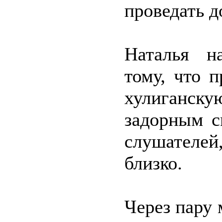
проведать д
Наталья н
тому, что 
хулиганск
задорным с
слушателей
близко.
Через пару 