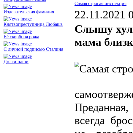
Самая строгая инспекция
22.11.2021 
Издевательская фамилия
Клятвопреступница Любаша
Слышу хули
Её скорбная рожа
мама близк
С личной подписью Сталина
Долги наши
самоотверж
Преданная,
всегда бро