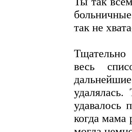
Ты так все
больничные
так не хват
Тщательно
весь спис
дальнейшие
удалялась.
удавалось 
когда мама 
могла немно