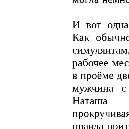
И вот одна
Как обычно
симулянта
рабочее мес
в проёме д
мужчина с
Наташа 
прокручивая
правда при