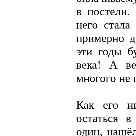
в постели.
него стала
примерно д
эти годы б
века! А в
многого не 
Как его н
остаться в
один, нашё