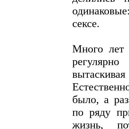
одинаковые
сексе.
Много лет
регулярн
вытаскива
Естественн
было, а ра
по ряду пр
жизнь, п