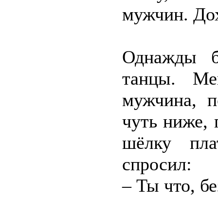
мужчин. До
Однажды б
танцы. Ме
мужчина, п
чуть ниже, 
шёлку пла
спросил:
– Ты что, б