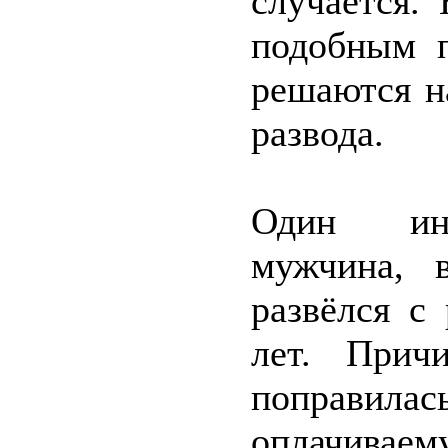
случается.
подобным п
решаются н
развода.
Один инт
мужчина, в
развёлся с
лет. Прич
поправилас
оплачиваем