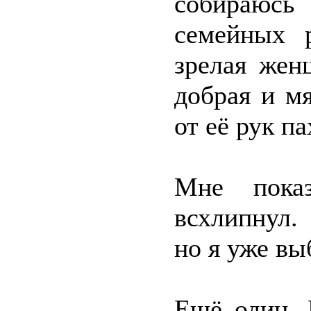
собираюс
семейных р
зрелая жен
добрая и м
от её рук п
Мне пока
всхлипнул.
но я уже вы
Ещё один. 