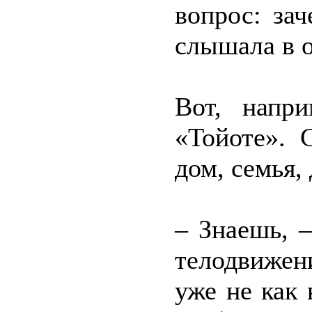
вопрос: за
слышала в о
Вот, напр
«Тойоте». 
дом, семья, 
– Знаешь, –
телодвижен
уже не как