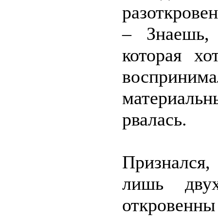
разоткровен
– Знаешь,
которая хо
восприни
материаль
рвалась.
Признался,
лишь дву
откровенн