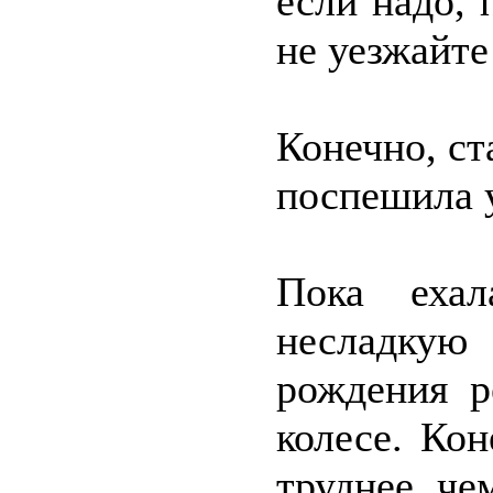
если надо,
не уезжайте
Конечно, ст
поспешила 
Пока ехал
несладку
рождения р
колесе. Ко
труднее, че