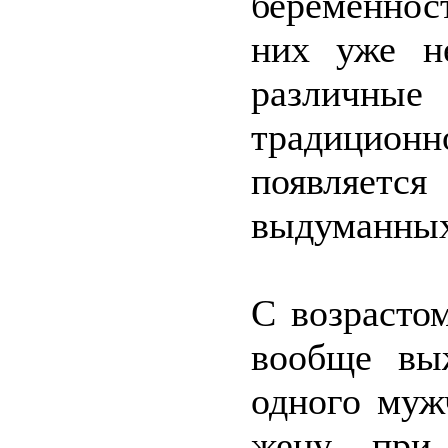
беременност
них уже н
различные
традицион
появляетс
выдуманных
С возрасто
вообще вы
одного муж
жену, при