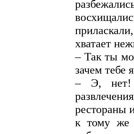
разбежал
восхища
приласкали
хватает неж
– Так ты м
зачем тебе я
– Э, нет
развлечен
рестораны и
к тому же