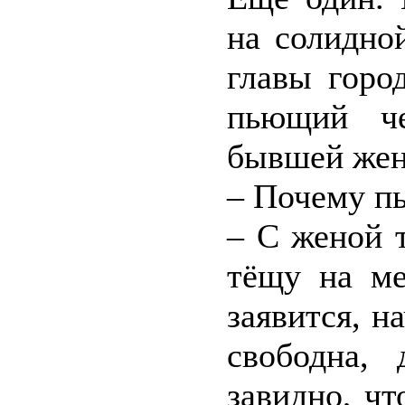
на солидно
главы горо
пьющий че
бывшей жен
– Почему п
– С женой 
тёщу на ме
заявится, н
свободна,
завидно, чт