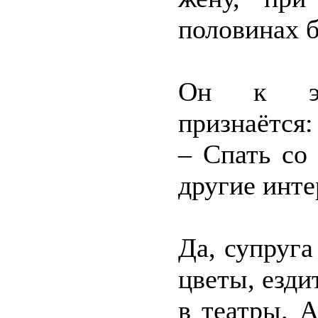
половинах 
Он к это
признаётся:
– Спать со
другие инте
Да, супруг
цветы, езди
в театры. 