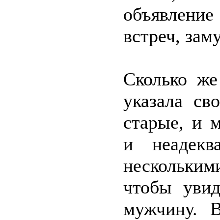
объявлени
встреч, зам
Сколько же
указала св
старые, и 
и неадекв
нескольки
чтобы увид
мужчину. 