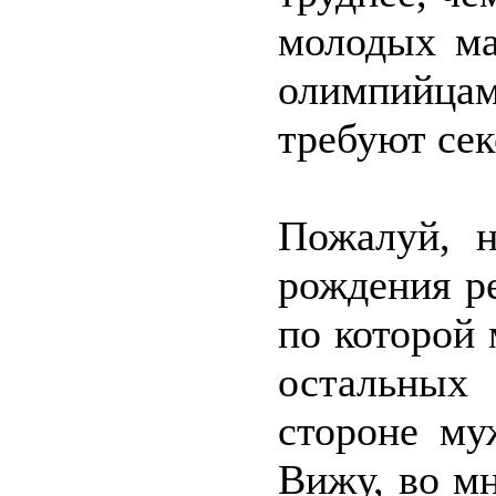
молодых ма
олимпийца
требуют сек
Пожалуй, н
рождения ре
по которой 
остальных
стороне му
Вижу, во м