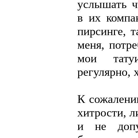
услышать ч
в их компа
пирсинге, 
меня, потр
мои тату
регулярно, 
К сожалени
хитрости, л
и не допу