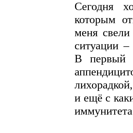
Сегодня х
которым о
меня свели
ситуации –
В первый 
аппендицито
лихорадкой
и ещё с как
иммунитета 