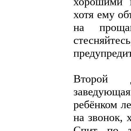
хорошими в
хотя ему об
на проща
стесняйтес
предупредит
Второй 
заведующая
ребёнком ле
на звонок, 
Спит по т