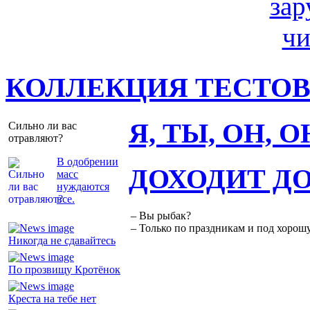
КОЛЛЕКЦИЯ ТЕСТО
Я, ТЫ, ОН, 
Сильно ли вас
отравляют?
В одобрении
ДОХОДИТ Д
масс
нуждаются
все.
– Вы рыбак?
– Только по праздникам и под хорошу
Никогда не сдавайтесь
По прозвищу Кротёнок
Креста на тебе нет