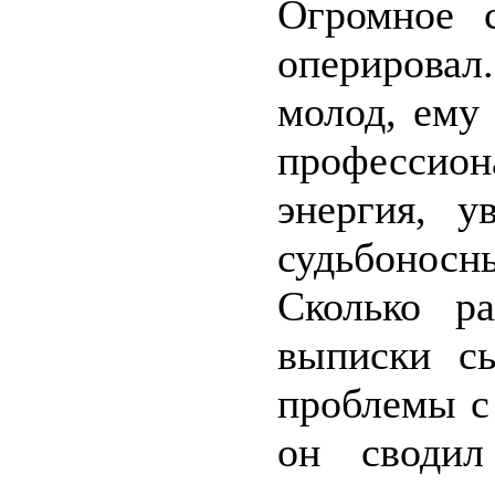
Огромное с
оперировал
молод, ему
профессио
энергия, у
судьбоносн
Сколько р
выписки с
проблемы с
он своди