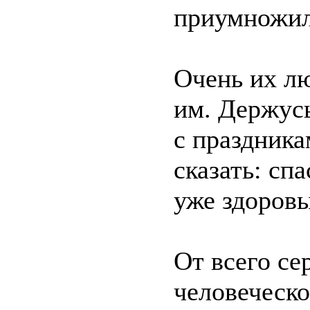
приумножил
Очень их л
им. Держусь
с праздника
сказать: сп
уже здоровы
От всего се
человеческо