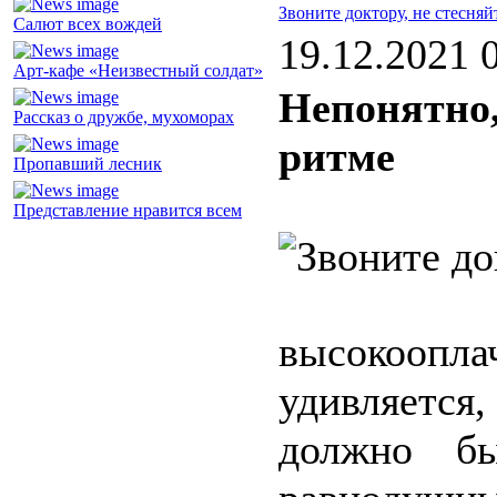
Звоните доктору, не стесняй
Салют всех вождей
19.12.2021 
Арт-кафе «Неизвестный солдат»
Непонятно,
Рассказ о дружбе, мухоморах
ритме
Пропавший лесник
Представление нравится всем
высокоопл
удивляется
должно б