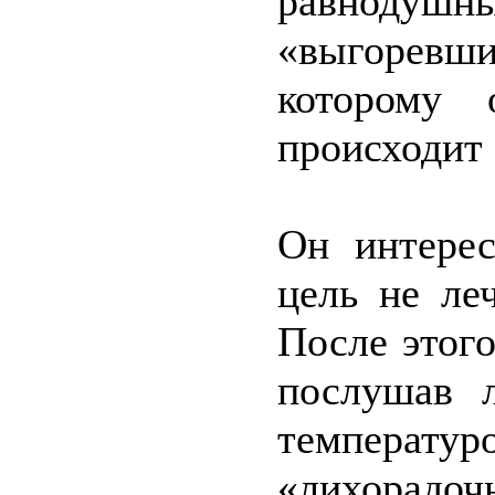
равнодушн
«выгоревш
которому 
происходит 
Он интерес
цель не ле
После этого
послушав л
темпера
«лихорадо