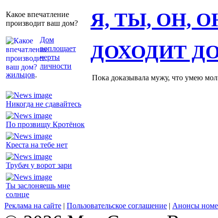
Я, ТЫ, ОН, 
Какое впечатление
производит ваш дом?
Дом
ДОХОДИТ Д
воплощает
черты
личности
жильцов
.
Пока доказывала мужу, что умею молч
Никогда не сдавайтесь
По прозвищу Кротёнок
Креста на тебе нет
Трубач у ворот зари
Ты заслоняешь мне
солнце
Реклама на сайте
|
Пользовательское соглашение
|
Анонсы номе