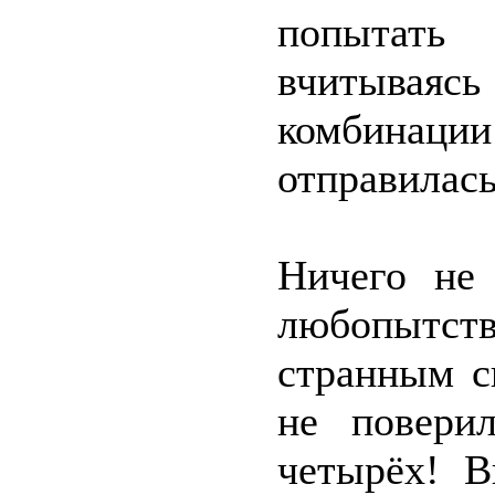
попытать 
вчитываяс
комбинаци
отправилась
Ничего не 
любопытств
странным с
не повери
четырёх! В