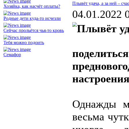
Плывёт удача, а за ней – сча
Хозяйка, как насчёт оплаты?
04.01.2022 
Родные дети куда-то исчезли
Сейчас прольётся чья-то кровь
Тебя можно подоить
поделиться
Семафор
преднового
настроения
Однажды м
весьма чут