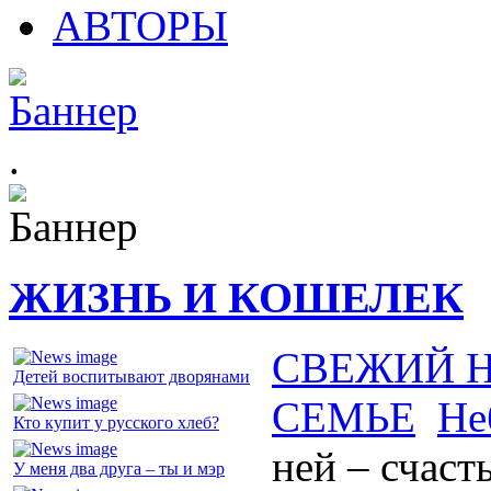
АВТОРЫ
.
ЖИЗНЬ И КОШЕЛЕК
СВЕЖИЙ 
Детей воспитывают дворянами
СЕМЬЕ
Не
Кто купит у русского хлеб?
ней – счаст
У меня два друга – ты и мэр