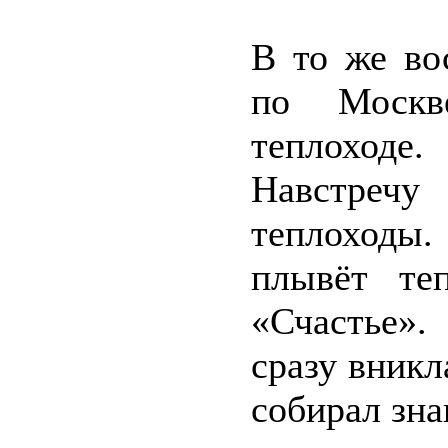
В то же во
по Москв
теплоходе
Навстреч
теплоходы
плывёт те
«Счастье».
сразу вникл
собирал зна