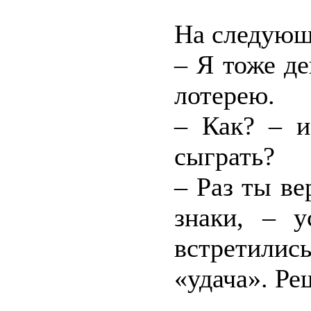
На следующ
– Я тоже де
лотерею.
– Как? – и
сыграть?
– Раз ты ве
знаки, – 
встретили
«удача». Ре