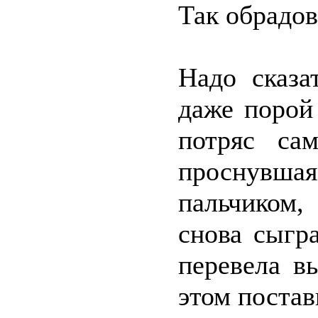
Так обрадов
Надо сказа
даже порой
потряс са
проснувша
пальчиком,
снова сыгр
перевела в
этом постав