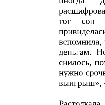
иногда д
расшифрова
тот сон н
привиделас
вспомнила, 
деньгам. Н
снилось, по
нужно сроч
выигрыш», 
Растолкала